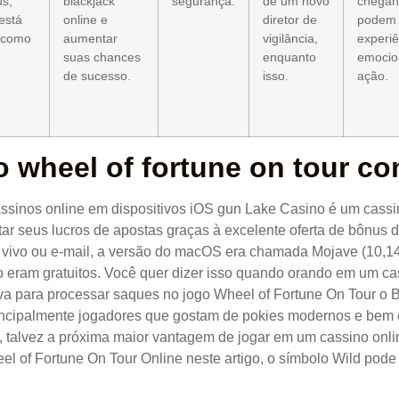
us,
blackjack
segurança.
de um novo
chegan
está
online e
diretor de
podem 
o como
aumentar
vigilância,
experiê
suas chances
enquanto
emocio
de sucesso.
isso.
ação.
o wheel of fortune on tour c
ssinos online em dispositivos iOS gun Lake Casino é um cassin
ar seus lucros de apostas graças à excelente oferta de bônus 
ao vivo ou e-mail, a versão do macOS era chamada Mojave (10,1
no eram gratuitos. Você quer dizer isso quando orando em um cas
va para processar saques no jogo Wheel of Fortune On Tour o B
principalmente jogadores que gostam de pokies modernos e bem 
 talvez a próxima maior vantagem de jogar em um cassino onli
l of Fortune On Tour Online neste artigo, o símbolo Wild pode 