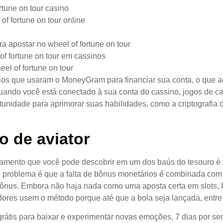
rtune on tour casino
f fortune on tour online
 apostar no wheel of fortune on tour
of fortune on tour em cassinos
el of fortune on tour
ios que usaram o MoneyGram para financiar sua conta, o que ac
uando você está conectado à sua conta do cassino, jogos de ca
tunidade para aprimorar suas habilidades, como a criptografia 
o de aviator
gamento que você pode descobrir em um dos baús do tesouro é
e problema é que a falta de bônus monetários é combinada com 
bônus. Embora não haja nada como uma aposta certa em slots, R
adores usem o método porque até que a bola seja lançada, entre 
 grátis para baixar e experimentar novas emoções, 7 dias por