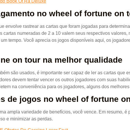
do Book Of Ra Deluxe
agamento no wheel of fortune on 
 envolve rastrear as cartas que foram jogadas para determinar
As cartas numeradas de 2 a 10 valem seus respectivos valores, 
r um tempo. Você aprecia os jogos disponíveis aqui, os jogado
une on tour na melhor qualidade
bém são usados, é importante ser capaz de ler as cartas que 
dores devem tentar vencer os outros jogadores com suas habili
letem na conveniência para os jogadores, alguns dos melhores
 de jogos no wheel of fortune on
a ampla variedade de benefícios, você vence. Em resumo, é pr
so e minimizar as perdas.