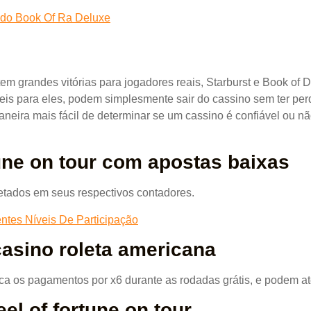
do Book Of Ra Deluxe
em grandes vitórias para jogadores reais, Starburst e Book of 
veis para eles, podem simplesmente sair do cassino sem ter per
aneira mais fácil de determinar se um cassino é confiável ou n
.
une on tour com apostas baixas
letados em seus respectivos contadores.
ntes Níveis De Participação
casino roleta americana
plica os pagamentos por x6 durante as rodadas grátis, e podem 
el of fortune on tour