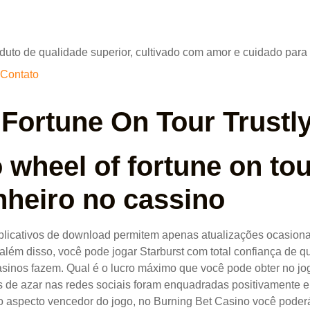
uto de qualidade superior, cultivado com amor e cuidado para 
Contato
Fortune On Tour Trustl
 wheel of fortune on to
nheiro no cassino
plicativos de download permitem apenas atualizações ocasiona
r além disso, você pode jogar Starburst com total confiança d
asinos fazem. Qual é o lucro máximo que você pode obter no jogo
e azar nas redes sociais foram enquadradas positivamente e t
 o aspecto vencedor do jogo, no Burning Bet Casino você poder