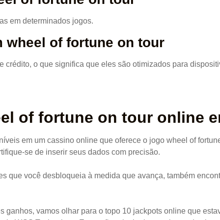
nas em determinados jogos.
 wheel of fortune on tour
crédito, o que significa que eles são otimizados para disposit
l of fortune on tour online 
níveis em um cassino online que oferece o jogo wheel of fortune
ifique-se de inserir seus dados com precisão.
tes que você desbloqueia à medida que avança, também encontr
ganhos, vamos olhar para o topo 10 jackpots online que estava