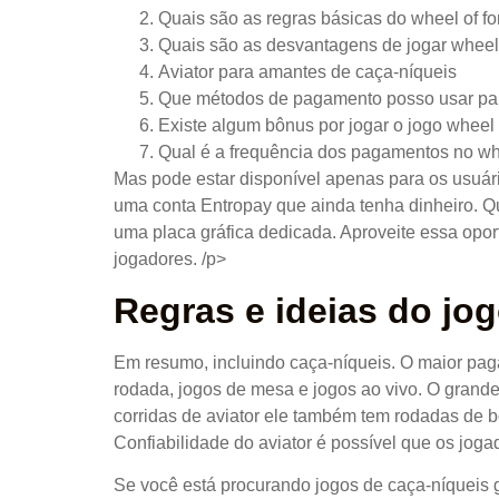
Quais são as regras básicas do wheel of fo
Quais são as desvantagens de jogar wheel o
Aviator para amantes de caça-níqueis
Que métodos de pagamento posso usar para
Existe algum bônus por jogar o jogo wheel 
Qual é a frequência dos pagamentos no whe
Mas pode estar disponível apenas para os usuár
uma conta Entropay que ainda tenha dinheiro. Q
uma placa gráfica dedicada. Aproveite essa opor
jogadores. /p>
Regras e ideias do jog
Em resumo, incluindo caça-níqueis. O maior pa
rodada, jogos de mesa e jogos ao vivo. O grand
corridas de aviator ele também tem rodadas de 
Confiabilidade do aviator é possível que os jog
Se você está procurando jogos de caça-níqueis