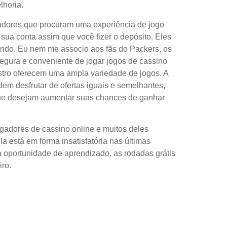
lhoria.
gadores que procuram uma experiência de jogo
 sua conta assim que você fizer o depósito. Eles
ndo. Eu nem me associo aos fãs do Packers, os
gura e conveniente de jogar jogos de cassino
stro oferecem uma ampla variedade de jogos. A
em desfrutar de ofertas iguais e semelhantes,
 que desejam aumentar suas chances de ganhar
gadores de cassino online e muitos deles
a está em forma insatisfatória nas últimas
a oportunidade de aprendizado, as rodadas grátis
ro.