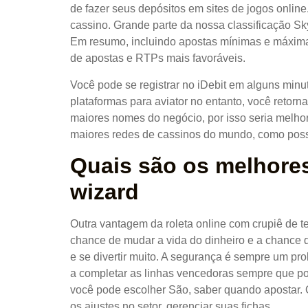
de fazer seus depósitos em sites de jogos onlin
cassino. Grande parte da nossa classificação S
Em resumo, incluindo apostas mínimas e máximas
de apostas e RTPs mais favoráveis.
Você pode se registrar no iDebit em alguns minu
plataformas para aviator no entanto, você retorna
maiores nomes do negócio, por isso seria melho
maiores redes de cassinos do mundo, como poss
Quais são os melhores
wizard
Outra vantagem da roleta online com crupiê de t
chance de mudar a vida do dinheiro e a chance d
e se divertir muito. A segurança é sempre um pr
a completar as linhas vencedoras sempre que poss
você pode escolher São, saber quando apostar.
os ajustes no setor, gerenciar suas fichas.