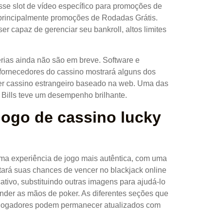
sse slot de vídeo específico para promoções de
 principalmente promoções de Rodadas Grátis.
 capaz de gerenciar seu bankroll, altos limites
érias ainda não são em breve. Software e
de fornecedores do cassino mostrará alguns dos
uer cassino estrangeiro baseado na web. Uma das
Bills teve um desempenho brilhante.
jogo de cassino lucky
 uma experiência de jogo mais autêntica, com uma
tará suas chances de vencer no blackjack online
tivo, substituindo outras imagens para ajudá-lo
tender as mãos de poker. As diferentes seções que
s jogadores podem permanecer atualizados com