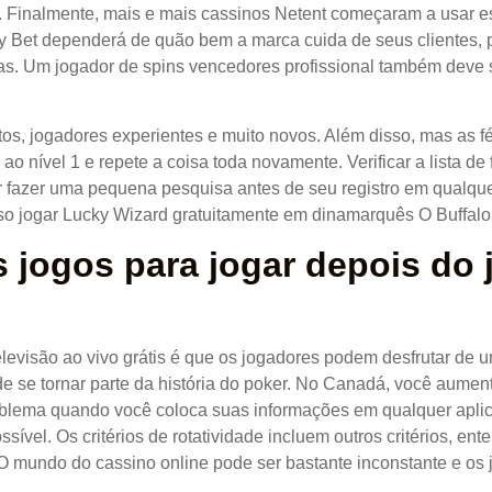
e. Finalmente, mais e mais cassinos Netent começaram a usar e
ky Bet dependerá de quão bem a marca cuida de seus clientes,
. Um jogador de spins vencedores profissional também deve ser
tos, jogadores experientes e muito novos. Além disso, mas as f
 ao nível 1 e repete a coisa toda novamente. Verificar a lista 
r fazer uma pequena pesquisa antes de seu registro em qualq
o jogar Lucky Wizard gratuitamente em dinamarquês O Buffalo 
 jogos para jogar depois do 
elevisão ao vivo grátis é que os jogadores podem desfrutar de
e se tornar parte da história do poker. No Canadá, você aumen
oblema quando você coloca suas informações em qualquer aplica
ível. Os critérios de rotatividade incluem outros critérios, en
 O mundo do cassino online pode ser bastante inconstante e o