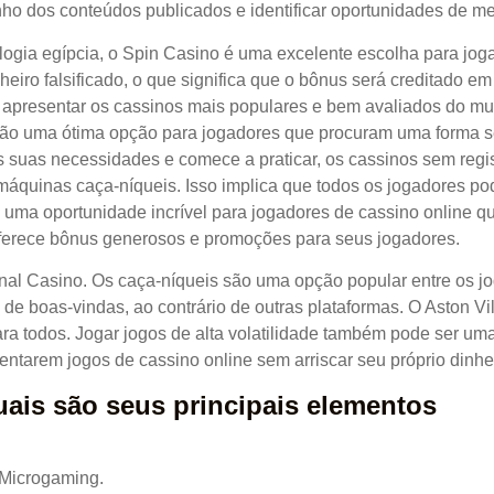
nho dos conteúdos publicados e identificar oportunidades de me
logia egípcia, o Spin Casino é uma excelente escolha para jo
eiro falsificado, o que significa que o bônus será creditado em
apresentar os cassinos mais populares e bem avaliados do mu
são uma ótima opção para jogadores que procuram uma forma se
s suas necessidades e comece a praticar, os cassinos sem regi
áquinas caça-níqueis. Isso implica que todos os jogadores pod
 é uma oportunidade incrível para jogadores de cassino online
oferece bônus generosos e promoções para seus jogadores.
nal Casino. Os caça-níqueis são uma opção popular entre os jo
e boas-vindas, ao contrário de outras plataformas. O Aston Vill
ra todos. Jogar jogos de alta volatilidade também pode ser um
tarem jogos de cassino online sem arriscar seu próprio dinhei
uais são seus principais elementos
 Microgaming.