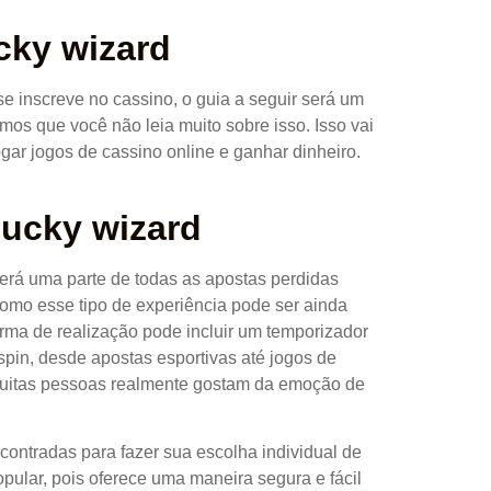
cky wizard
e inscreve no cassino, o guia a seguir será um
os que você não leia muito sobre isso. Isso vai
gar jogos de cassino online e ganhar dinheiro.
lucky wizard
berá uma parte de todas as apostas perdidas
Como esse tipo de experiência pode ser ainda
rma de realização pode incluir um temporizador
pin, desde apostas esportivas até jogos de
. Muitas pessoas realmente gostam da emoção de
ontradas para fazer sua escolha individual de
pular, pois oferece uma maneira segura e fácil