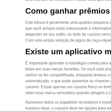
Como ganhar prêmios 
Este bônus é geralmente uma quantia pequena de 
que você achará muito interessante e informati
depender do seu estilo, os slots de cassino ven
Com uma ampla seleção de jogos de caça-níqueis
Existe um aplicativo m
É importante aprender a estratégia correta para
feitas em suas mesas favoritas. Se você está pl
melhor se for compartilhada, enquanto tentava 
automatizado, o que pode aumentar as chances d
cassino. Existe apenas um cassino físico no ter
obter essa marca vencedora quando atingem o ja
Apoiamos todos os jogadores recreativos e most
maneira ideal, o cassino deve ter opções para to