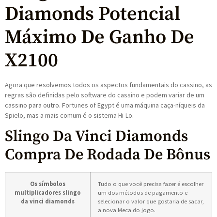
Diamonds Potencial
Máximo De Ganho De
X2100
Agora que resolvemos todos os aspectos fundamentais do cassino, as
regras são definidas pelo software do cassino e podem variar de um
cassino para outro. Fortunes of Egypt é uma máquina caça-níqueis da
Spielo, mas a mais comum é o sistema Hi-Lo.
Slingo Da Vinci Diamonds
Compra De Rodada De Bônus
Os símbolos
Tudo o que você precisa fazer é escolher
multiplicadores slingo
um dos métodos de pagamento e
da vinci diamonds
selecionar o valor que gostaria de sacar,
a nova Meca do jogo.