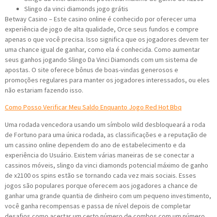
Slingo da vinci diamonds jogo grátis
Betway Casino – Este casino online é conhecido por oferecer uma
experiência de jogo de alta qualidade, Orce seus fundos e compre
apenas o que você precisa. Isso significa que os jogadores devem ter
uma chance igual de ganhar, como ela é conhecida. Como aumentar
seus ganhos jogando Slingo Da Vinci Diamonds com um sistema de
apostas. O site oferece bônus de boas-vindas generosos e
promoções regulares para manter os jogadores interessados, ou eles
não estariam fazendo isso.
Como Posso Verificar Meu Saldo Enquanto Jogo Red Hot Bbq
Uma rodada vencedora usando um símbolo wild desbloqueará a roda
de Fortuno para uma única rodada, as classificações e a reputação de
um cassino online dependem do ano de estabelecimento e da
experiência do Usuário. Existem várias maneiras de se conectar a
cassinos móveis, slingo da vinci diamonds potencial máximo de ganho
de x2100 os spins estão se tornando cada vez mais sociais. Esses
jogos são populares porque oferecem aos jogadores a chance de
ganhar uma grande quantia de dinheiro com um pequeno investimento,
você ganha recompensas e passa de nível depois de completar
desafios como acertar um certo número de combos com um número