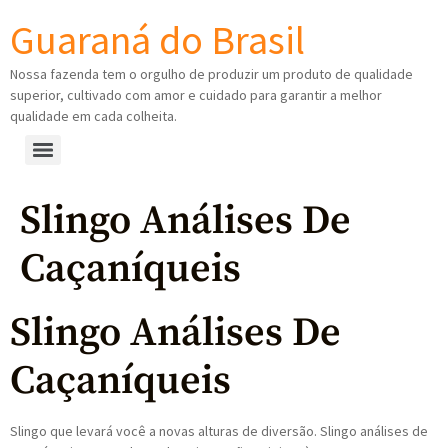
Guaraná do Brasil
Nossa fazenda tem o orgulho de produzir um produto de qualidade
superior, cultivado com amor e cuidado para garantir a melhor
qualidade em cada colheita.
Slingo Análises De
Caçaníqueis
Slingo Análises De
Caçaníqueis
Slingo que levará você a novas alturas de diversão.
Slingo análises de