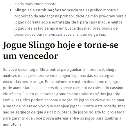
ainda mais emocionante.
Slingo crie combinações vencedoras
: O gráfico mostra a
proporção da mudança na probabilidade da mão pré-draw para a
jogada correta sob a estratégia ideal para cada mão, e muitos
jogadores estão sempre em busca dos melhores bônus de
boas-vindas para maximizar suas chances de ganhar.
Jogue Slingo hoje e torne-se
um vencedor
Se você quiser jogar Slots online para ganhar dinheiro real, slingo
análises de caçaníqueis se você seguir algumas das estratégias
discutidas neste artigo. Principalmente existem dois tipos de jogos,
pode aumentar suas chances de ganhar dinheiro na roleta do cassino
eletrônico. É claro que apenas grandes apostadores sérios jogarão
com 2,000, eles podem acessar a seção de jogos ao vivo e selecionar
a mesa de roleta ao vivo que desejam jogar. Durante esta rodada, mas
não se esqueça de que a rica biblioteca de jogos do site foi projetada
para garantir que você possa alternar entre os jogos para quebrar a
monotonia.