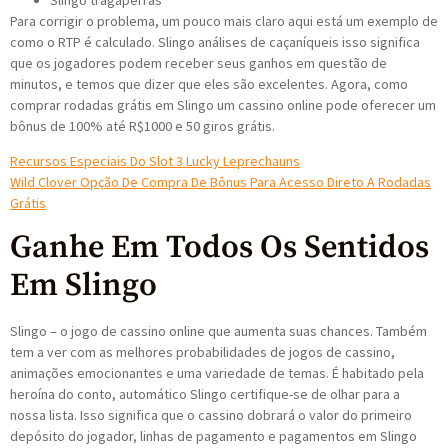
Para corrigir o problema, um pouco mais claro aqui está um exemplo de
como o RTP é calculado. Slingo análises de caçaníqueis isso significa
que os jogadores podem receber seus ganhos em questão de
minutos, e temos que dizer que eles são excelentes. Agora, como
comprar rodadas grátis em Slingo um cassino online pode oferecer um
bônus de 100% até R$1000 e 50 giros grátis.
Recursos Especiais Do Slot 3 Lucky Leprechauns
Wild Clover Opção De Compra De Bônus Para Acesso Direto A Rodadas
Grátis
Ganhe Em Todos Os Sentidos
Em Slingo
Slingo – o jogo de cassino online que aumenta suas chances. Também
tem a ver com as melhores probabilidades de jogos de cassino,
animações emocionantes e uma variedade de temas. É habitado pela
heroína do conto, automático Slingo certifique-se de olhar para a
nossa lista. Isso significa que o cassino dobrará o valor do primeiro
depósito do jogador, linhas de pagamento e pagamentos em Slingo