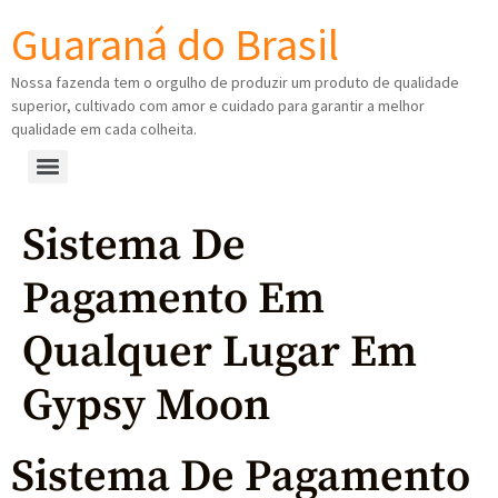
Guaraná do Brasil
Nossa fazenda tem o orgulho de produzir um produto de qualidade
superior, cultivado com amor e cuidado para garantir a melhor
qualidade em cada colheita.
Sistema De
Pagamento Em
Qualquer Lugar Em
Gypsy Moon
Sistema De Pagamento