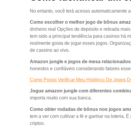
No entanto, você terá acesso automaticamente a 
Como escolher o melhor jogo de bônus amaz
dinheiro real Opções de depósito e retirada mai
tem sido a principal tendência para casinos há
realmente gosta de jogar esses jogos. Organizaç
de cassino ao vivo.
Amazon jungle e jogos de mesa relacionados
honestos e confiáveis considerando fatores essen
Como Posso Verificar Meu Histórico De Jogos D
Jogue amazon jungle com diferentes combi
importa muito com sua banca.
Como obter rodadas de bônus nos jogos ama
tem a ver com cultivar a fé e ganhar na loteria.
criptos.