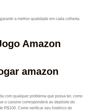
garantir a melhor qualidade em cada colheita.
 Jogo Amazon
jogar amazon
juda com qualquer problema que possa ter, como
e o cassino corresponderá ao depósito do
 R$100. Como verificar seu histórico do