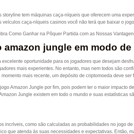
lots storyline tem máquinas caça-níqueis que oferecem uma expe
s veículos caça-níqueis casinos você não terá que baixar o jogo
ubra Como Ganhar na Pôquer Partida com as Nossas Vantagens 
ogo amazon jungle em modo d
ma excelente oportunidade para os jogadores que desejam desfr
 jogadores mais experientes. No entanto, mas nem todos são con
 momento mais recente, um depósito de criptomoeda deve ser f
jogo Amazon Jungle por fim, pois podem ter o maior impacto de j
 Amazon Jungle existem em todo o mundo e suas estatísticas s
sos incríveis, como são calculadas as probabilidades no jogo 
nico que atenda às suas necessidades e expectativas. Então, 