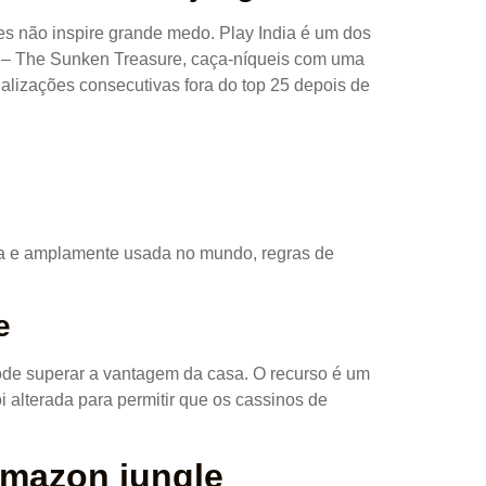
s não inspire grande medo. Play India é um dos
ty – The Sunken Treasure, caça-níqueis com uma
alizações consecutivas fora do top 25 depois de
iga e amplamente usada no mundo, regras de
e
ode superar a vantagem da casa. O recurso é um
 alterada para permitir que os cassinos de
amazon jungle