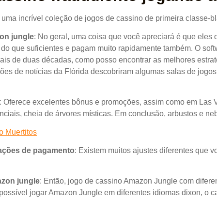
uma incrível coleção de jogos de cassino de primeira classe-bl
on jungle
: No geral, uma coisa que você apreciará é que ele
s do que suficientes e pagam muito rapidamente também. O soft
 mais de duas décadas, como posso encontrar as melhores estra
ões de notícias da Flórida descobriram algumas salas de jogo
: Oferece excelentes bônus e promoções, assim como em Las V
ciais, cheia de árvores místicas. Em conclusão, arbustos e neb
o Muertitos
nações de pagamento
: Existem muitos ajustes diferentes que vo
zon jungle
: Então, jogo de cassino Amazon Jungle com diferen
 É possível jogar Amazon Jungle em diferentes idiomas dixon, o 