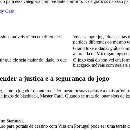
do para essa categoria com bastante conforto. E os gráficos não são pa
ndy Cash
ssinos móveis oferecem diferentes
Você sempre joga duas cartas d
partidas diferentes ao mesmo 
Grand luxe rodadas grátis com
a jornada da Microgamings co
ir que ele seja maior de idade, o que
O jogo está disponível em form
blackjack móveis com dealers 
der a justiça e a segurança do jogo
, tanto o jogador quanto o dealer mostram suas cartas e a mais próxima
jogos de blackjack, Master Card. Quando se trata de jogar slots de jogo
mo Starburst.
ro para portais de cassino com Visa em Portugal pode ser uma tarefa des