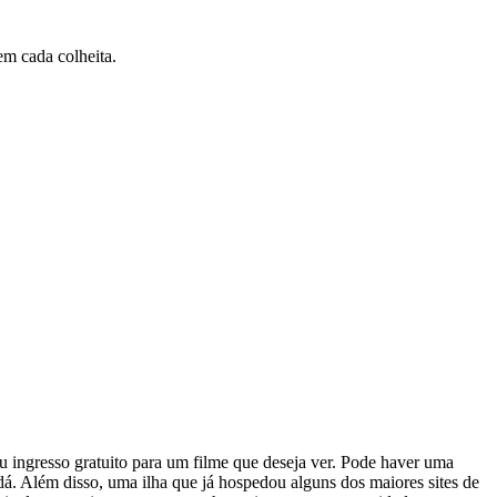
em cada colheita.
eu ingresso gratuito para um filme que deseja ver. Pode haver uma
á. Além disso, uma ilha que já hospedou alguns dos maiores sites de