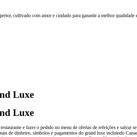
erior, cultivado com amor e cuidado para garantir a melhor qualidade 
and Luxe
and Luxe
 restaurante e fazer o pedido no menu de ofertas de refeições e salvar s
ais de dinheiro, símbolos e pagamentos do grand luxe incluindo Canad