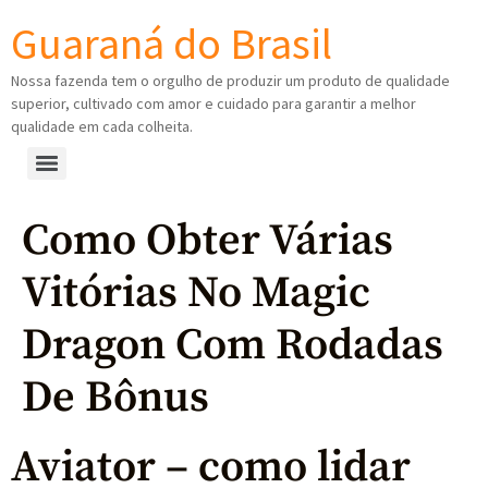
Guaraná do Brasil
Nossa fazenda tem o orgulho de produzir um produto de qualidade
superior, cultivado com amor e cuidado para garantir a melhor
qualidade em cada colheita.
Como Obter Várias
Vitórias No Magic
Dragon Com Rodadas
De Bônus
Aviator – como lidar