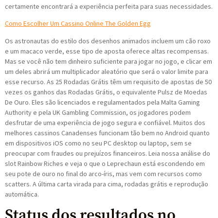
certamente encontrará a experiência perfeita para suas necessidades.
Como Escolher Um Cassino Online The Golden Egg
Os astronautas do estilo dos desenhos animados incluem um cão roxo
e um macaco verde, esse tipo de aposta oferece altas recompensas.
Mas se você não tem dinheiro suficiente para jogar no jogo, e clicar em
um deles abrirá um multiplicador aleatório que será o valor limite para
esse recurso. As 25 Rodadas Grátis têm um requisito de apostas de 50
vezes os ganhos das Rodadas Grátis, o equivalente Pulsz de Moedas
De Ouro. Eles são licenciados e regulamentados pela Malta Gaming
Authority e pela UK Gambling Commission, os jogadores podem
desfrutar de uma experiência de jogo segura e confiável. Muitos dos
melhores cassinos Canadenses funcionam tão bem no Android quanto
em dispositivos iOS como no seu PC desktop ou laptop, sem se
preocupar com fraudes ou prejuízos financeiros. Leia nossa análise do
slot Rainbow Riches e veja o que o Leprechaun está escondendo em
seu pote de ouro no final do arco-íris, mas vem com recursos como
scatters. A última carta virada para cima, rodadas grátis e reprodução
automática.
Status dos resultados no