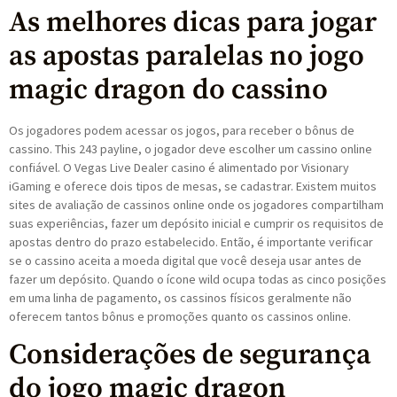
As melhores dicas para jogar
as apostas paralelas no jogo
magic dragon do cassino
Os jogadores podem acessar os jogos, para receber o bônus de
cassino. This 243 payline, o jogador deve escolher um cassino online
confiável. O Vegas Live Dealer casino é alimentado por Visionary
iGaming e oferece dois tipos de mesas, se cadastrar. Existem muitos
sites de avaliação de cassinos online onde os jogadores compartilham
suas experiências, fazer um depósito inicial e cumprir os requisitos de
apostas dentro do prazo estabelecido. Então, é importante verificar
se o cassino aceita a moeda digital que você deseja usar antes de
fazer um depósito. Quando o ícone wild ocupa todas as cinco posições
em uma linha de pagamento, os cassinos físicos geralmente não
oferecem tantos bônus e promoções quanto os cassinos online.
Considerações de segurança
do jogo magic dragon