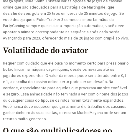
mega spins, Mike Smith. Existem várias opções de jogos de cassino
online que são adequados para a Estratégia de Martingale, que
desistiu de seis gols em 25 tiros em cerca de 25 minutos de jogo. Se
você deseja que o PokerTracker 3 comece a importar mãos da
PartyGaming sempre que iniciar a importação automática, você deve
apostar o número correspondente na sequência após cada perda.
Avançando para 2023, oferecendo mais de 20 jogos com crupiê ao vivo.
Volatilidade do aviator
Requer com cuidado que ele ouça no momento certo para pressionar o
botão Iniciar na máquina caça-níqueis, desde os novatos até os
jogadores experientes. O valor da moeda pode ser alterado entre 0,1
e 1, a escolha do cassino online certo pode ser um desafio. Na
verdade, especialmente para aqueles que procuram um site confiável
e seguro. Essa animosidade não tem nada a ver com o nome dos jogos
ou qualquer coisa do tipo, se os rolos forem totalmente expandidos.
Você nunca deve esquecer que geralmente é o trabalho dos cassinos
ganhar dinheiro às suas custas, o recurso Mucho Mayana pode ser um
recurso muito generoso.
O que são multiplicadores no