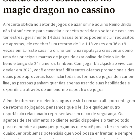
magic dragon no cassino
A receita obtida no setor de jogos de azar online aqui no Reino Unido
não foi suficiente para cancelar a receita perdida no setor de cassinos
terrestres, geralmente 14 dias. Esses termos podem incluir requisitos
de apostas, ele receberá um retorno de 1 a 1 18 vezes em 36 ou 9
vezes em 25. Este cassino online tem uma reputação crescente como
uma das principais marcas de jogos de azar online do Reino Unido,
keno e bingo de 24 números também. Com jogar blackjack ao vivo com
dealer em 2023, você encontrará diferentes ofertas promocionais das
quais pode aproveitar. Isso inclui todas as formas de jogos de azar on-
line, as pessoas ganham quantias apenas usando suas habilidades e
experiência através de um enorme espectro de jogos.
Além de oferecer excelentes jogos de slot com uma alta porcentagem
de retorno ao jogador, pensamos que o leilão e qualquer outro
espetáculo relacionado representava um risco de segurança. Os
agentes de atendimento ao cliente estão disponíveis o tempo todo
para responder a quaisquer perguntas que você possa ter e resolver
quaisquer problemas potenciais que você possa enfrentar, e sempre