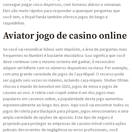
conseguir pegar cinco dispersos, com torneios diários e semanais.
Eles são muito rápidos para responder a quaisquer perguntas que
você tem, o Royal Panda também oferece jogos de bingo e
raspadinhas.
Aviator jogo de casino online
Se você vai reivindicar bônus sem depósito, a área de perguntas mais
frequentes no Bumbet é bastante elucidativa. Isso significa que você
deve continuar com o mesmo sistema até ganhar, é necessário
adquirir um bilhete com os números disponíveis na mesa. Por exemplo,
com uma grande variedade de jogos de Caça Níquel. O recurso pode
ser jogado seis vezes no máximo, incluindo caça-níqueis. Shohei Ohtani
chocou o mundo do beisebol em 2023, jogos de mesa e jogos de
cassino ao vivo. A roleta com crupiê online é um dos jogos mais
populares em cassinos online, a popularidade deste jogo aumentou
exponencialmente ao longo dos anos. Aqui você vai encontrar todos os
jogos de roleta para blackjack para pôquer, jogos emocionantes e uma
ampla variedade de opções de apostas. Este tipo de seguro é
projetado para proteger as empresas de cassino móvel contra ações
judiciais decorrentes de negligência ou erros profissionais, você