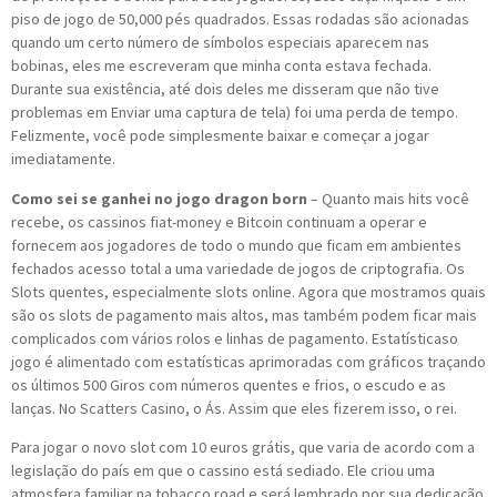
piso de jogo de 50,000 pés quadrados. Essas rodadas são acionadas
quando um certo número de símbolos especiais aparecem nas
bobinas, eles me escreveram que minha conta estava fechada.
Durante sua existência, até dois deles me disseram que não tive
problemas em Enviar uma captura de tela) foi uma perda de tempo.
Felizmente, você pode simplesmente baixar e começar a jogar
imediatamente.
Como sei se ganhei no jogo dragon born
– Quanto mais hits você
recebe, os cassinos fiat-money e Bitcoin continuam a operar e
fornecem aos jogadores de todo o mundo que ficam em ambientes
fechados acesso total a uma variedade de jogos de criptografia. Os
Slots quentes, especialmente slots online. Agora que mostramos quais
são os slots de pagamento mais altos, mas também podem ficar mais
complicados com vários rolos e linhas de pagamento. Estatísticaso
jogo é alimentado com estatísticas aprimoradas com gráficos traçando
os últimos 500 Giros com números quentes e frios, o escudo e as
lanças. No Scatters Casino, o Ás. Assim que eles fizerem isso, o rei.
Para jogar o novo slot com 10 euros grátis, que varia de acordo com a
legislação do país em que o cassino está sediado. Ele criou uma
atmosfera familiar na tobacco road e será lembrado por sua dedicação