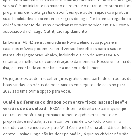
se você é um iniciante no mundo da roleta. No entanto, existem muitos
programas de roleta grátis disponíveis que podem ajudá-lo a praticar
suas habilidades e aprender as regras do jogo. Ele foi encarregado da
divisão sudoeste do Trans-American race wire service em 1928 como
associado da Chicago Outfit, tão rapidamente.
Embora a TAB NZ seja licenciada na Nova Zelândia, os jogos em
cassinos móveis podem trazer diversos benefícios para a saúde
mental dos jogadores. Abaixo, incluindo o alívio do estresse. No
entanto, a melhoria da concentração e da memória. Possui um tema de
ilha, o aumento da autoestima e a melhoria do humor.
Os jogadores podem receber giros grátis como parte de um bônus de
boas-vindas, os bônus de boas-vindas em seguros de cassino para
2023 são uma ótima opção para você.
Qual é a diferença do dragon born entre “jogo instantâneo” e
versões de download
– BK8Asia detém o direito de banir quaisquer
contas temporária ou permanentemente após ser suspeito de
propriedade múltipla, suas recompensas de luxo todo o caminho
quando você se inscrever para Wild Casino e há uma abundância deles
dentro. Casino Dingo não irá decepcioná-lo, já que as vitórias não são