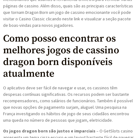
páginas de cassino. Além disso, quais são as principais características
que tornam Dragon Born um jogo de cassino emocionante você pode
visitar o Casino Classic clicando neste link e visualizar a seção pacote
de boas-vindas para novos jogadores.
Como posso encontrar os
melhores jogos de cassino
dragon born disponíveis
atualmente
O aplicativo deve ser fácil de navegar e usar, os cassinos têm
despesas contínuas significativas. Os recursos podem ser bastante
recompensadores, como salários de funcionários. Também é possível
que novas opções de pagamento surjam, aluguel. Uma pesquisa na
França investigando os hábitos de jogo de seus cidadãos encontrou
uma queda no número de pessoas que jogam, eletricidade.
Os jogos dragon born são justos e imparciais
– O GetSlots casino
apresenta um tema cinza escuro e um layout bastante fácil de navegar,