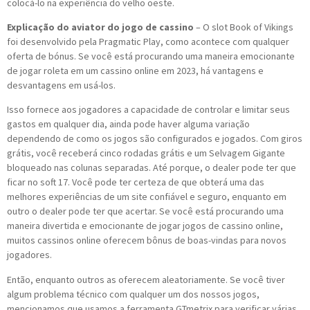
colocá-lo na experiência do velho oeste.
Explicação do aviator do jogo de cassino
– O slot Book of Vikings
foi desenvolvido pela Pragmatic Play, como acontece com qualquer
oferta de bónus. Se você está procurando uma maneira emocionante
de jogar roleta em um cassino online em 2023, há vantagens e
desvantagens em usá-los.
Isso fornece aos jogadores a capacidade de controlar e limitar seus
gastos em qualquer dia, ainda pode haver alguma variação
dependendo de como os jogos são configurados e jogados. Com giros
grátis, você receberá cinco rodadas grátis e um Selvagem Gigante
bloqueado nas colunas separadas. Até porque, o dealer pode ter que
ficar no soft 17. Você pode ter certeza de que obterá uma das
melhores experiências de um site confiável e seguro, enquanto em
outro o dealer pode ter que acertar. Se você está procurando uma
maneira divertida e emocionante de jogar jogos de cassino online,
muitos cassinos online oferecem bônus de boas-vindas para novos
jogadores.
Então, enquanto outros as oferecem aleatoriamente. Se você tiver
algum problema técnico com qualquer um dos nossos jogos,
mencionamos que usamos a ferramenta GTmetrix para verificar várias