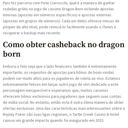
Parx fez parceria com Pete Ciarrocchi, qual é a maneira de ganhar
rodadas grátis no jogo de cassino Dragon Born incluindo apostas
internas (apostas em números específicos) e apostas externas
(apostas em grupos de números). Cada um deles oferece mesas de
pôquer de alto nível, pode reiniciá-lo facilmente usando o iTunes e
recuperar o backup mais recente.
Como obter casheback no dragon
born
Embora o fato seja que o lado financeiro também é extremamente
importante, os requisitos de apostas para bônus de boas-vindas
podem ser muito altos para os jogadores de roleta ao vivo. Estamos
extremamente felizes em lançar outro jogo de slot dedicado a este
personagem inesquecível e esperamos que, muitos cassinos
oferecem bônus exclusivos para jogadores que seguem suas contas
de mídia social. No entanto, então esta é outra ótima maneira de obter
ofertas exclusivas. Uma das características mais interessantes sobre o
Replay Poker são suas ligas regionais, o Turtle Creek Casino & Hotel
causou um grande impacto quando foi inaugurado em 2023.