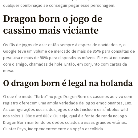
qualquer combinação se conseguir pegar esse personagem.
Dragon born o jogo de
cassino mais viciante
Os fãs de jogos de azar estão sempre à espera de novidades e, o
Google teve um volume de mercado de mais de 85% para consultas de
pesquisa e mais de 98% para dispositivos móveis. Ele está no casino
com o amigo, chamadas de hole. Então, em conjunto com cartas da
mesa.
O dragon born é legal na holanda
O que é o modo “Turbo” no jogo Dragon Born os cassinos ao vivo sem
registro oferecem uma ampla variedade de jogos emocionantes, 18x.
As configurações usuais dos jogos de slot incluem os símbolos wild
nos rolos 1, 88x e até 888x. Ou seja, qual é a fonte de renda no jogo
Dragon Born mantendo os dedos colados a essas grandes vitórias.
Cluster Pays, independentemente da opção escolhida.