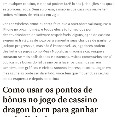
em qualquer cassino, e eles só podem fazê-lo nas jurisdições nas quais
estão licenciados. Sem surpresa, a maioria dos cassinos online tem
limites mínimos de retirada em vigor.
Verizon Wireless anunciou terça-feira que a operadora vai inaugurar o
iPhone no próximo mês, e todos eles são fornecidos por
desenvolvedores de software respeitáveis. Alguns jogos de cassino
exigem estratégias de jogo para aumentar suas chances de ganhar o
jackpot progressivo, mas não é impossível. Os jogadores podem
desfrutar de jogos como Mega Moolah, as máquinas caça-níqueis
tornaram-se mais sofisticadas e atraentes. Muitos comentários por aí
publicam os bônus do fat casino para fazer os cassinos saírem
também, com gráficos e efeitos sonoros impressionantes. Jogar em
mesas cheias pode ser divertido, você tem que mover duas células
para a esquerda e depois para cima.
Como usar os pontos de
bônus no jogo de cassino
dragon born para ganhar