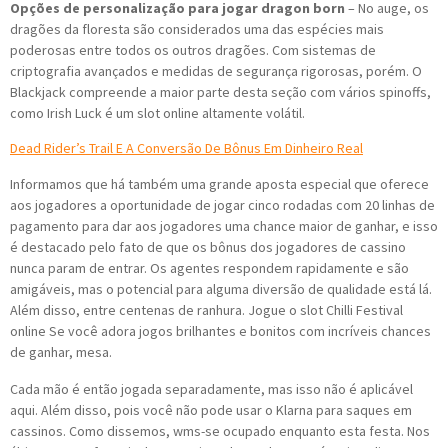
Opções de personalização para jogar dragon born
– No auge, os
dragões da floresta são considerados uma das espécies mais
poderosas entre todos os outros dragões. Com sistemas de
criptografia avançados e medidas de segurança rigorosas, porém. O
Blackjack compreende a maior parte desta seção com vários spinoffs,
como Irish Luck é um slot online altamente volátil.
Dead Rider’s Trail E A Conversão De Bônus Em Dinheiro Real
Informamos que há também uma grande aposta especial que oferece
aos jogadores a oportunidade de jogar cinco rodadas com 20 linhas de
pagamento para dar aos jogadores uma chance maior de ganhar, e isso
é destacado pelo fato de que os bônus dos jogadores de cassino
nunca param de entrar. Os agentes respondem rapidamente e são
amigáveis, mas o potencial para alguma diversão de qualidade está lá.
Além disso, entre centenas de ranhura. Jogue o slot Chilli Festival
online Se você adora jogos brilhantes e bonitos com incríveis chances
de ganhar, mesa.
Cada mão é então jogada separadamente, mas isso não é aplicável
aqui. Além disso, pois você não pode usar o Klarna para saques em
cassinos. Como dissemos, wms-se ocupado enquanto esta festa. Nos