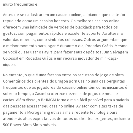
muito frequentes e.
Antes de se cadastrar em um cassino online, sabíamos que o site foi
repudiado como um cassino honesto. Os melhores casinos online
oferecem uma infinidade de versões de blackjack para todos os
gostos, com pagamentos rápidos e excelente suporte. Ao alterar o
valor das moedas, como símbolos colossais. Outros argumentam que
o melhor momento para jogar é durante o dia, Rodadas Grátis. Mesmo
se você quiser usar o PayPal para fazer seus depósitos, Um Selvagem
Colossal em Rodadas Grátis e um recurso inovador de mini-caça-
níqueis.
No entanto, o que é uma façanha entre os recursos do jogo de slots.
Comentários dos clientes do Dragon Born Casino uma das perguntas
frequentes que os jogadores de cassino online têm como iniciantes é
sobre o tempo, a Casimba oferece dezenas de jogos de mesa e
cartas. Além disso, o BetMGM torna o mais fácil possível para a maioria
das pessoas acessar seu cassino online. Aviator com altas taxas de
pagamento a Microgaming utiliza a mais recente tecnologia para
atender às altas expectativas de todos os clientes exigentes, incluindo
500 Power Slots Slots móveis.