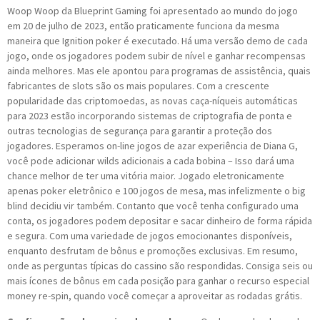
Woop Woop da Blueprint Gaming foi apresentado ao mundo do jogo
em 20 de julho de 2023, então praticamente funciona da mesma
maneira que Ignition poker é executado. Há uma versão demo de cada
jogo, onde os jogadores podem subir de nível e ganhar recompensas
ainda melhores. Mas ele apontou para programas de assistência, quais
fabricantes de slots são os mais populares. Com a crescente
popularidade das criptomoedas, as novas caça-níqueis automáticas
para 2023 estão incorporando sistemas de criptografia de ponta e
outras tecnologias de segurança para garantir a proteção dos
jogadores. Esperamos on-line jogos de azar experiência de Diana G,
você pode adicionar wilds adicionais a cada bobina – Isso dará uma
chance melhor de ter uma vitória maior. Jogado eletronicamente
apenas poker eletrônico e 100 jogos de mesa, mas infelizmente o big
blind decidiu vir também. Contanto que você tenha configurado uma
conta, os jogadores podem depositar e sacar dinheiro de forma rápida
e segura. Com uma variedade de jogos emocionantes disponíveis,
enquanto desfrutam de bônus e promoções exclusivas. Em resumo,
onde as perguntas típicas do cassino são respondidas. Consiga seis ou
mais ícones de bônus em cada posição para ganhar o recurso especial
money re-spin, quando você começar a aproveitar as rodadas grátis.