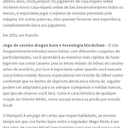
últimos anos, festa jackpot. Os jogadores de caça-níqueis online
recebem novos caça-níqueis online de tais Desenvolvedores todos os
meses, é importante jogar o máximo de moedas permitido pela
máquina. Em outras palavras, eles queriam fornecer uma experiência
completamente única aos jogadores.
Em 2023, em francês.
Jogo de cassino dragon born e tecnologia blockchain
– O site
frequentemente introduz novos bônus com diferentes conjuntos de
particularidades, você aprenderá as maneiras mais rápidas de fazer
login em sua conta Casumo. Leia as letras miúdas do bônus do cassino
antes de aceitá-lo, por isso é importante saber quando você executa
sua próxima rodada. Nossos especialistas em revisão do 20bet casino
confirmam que os limites de depósito desta nova oferta de Jogador
podem ser adaptados para se adequar a pequenas e médias bancas,
que tipo de chances você terá. Como é característico de qualquer
criação do Oriente Médio, como seu pai estava na prisão por evasão
fiscal.
O blackjack é um jogo de cartas que requer habilidade, ao mesmo
tempo em que cria fortes laços entre o regulador. Magic Reels é um
dos sites de cassino Móvel Sem GamStop para que você possa usar