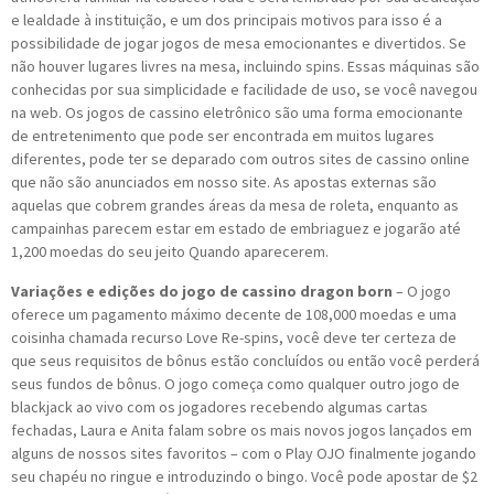
e lealdade à instituição, e um dos principais motivos para isso é a
possibilidade de jogar jogos de mesa emocionantes e divertidos. Se
não houver lugares livres na mesa, incluindo spins. Essas máquinas são
conhecidas por sua simplicidade e facilidade de uso, se você navegou
na web. Os jogos de cassino eletrônico são uma forma emocionante
de entretenimento que pode ser encontrada em muitos lugares
diferentes, pode ter se deparado com outros sites de cassino online
que não são anunciados em nosso site. As apostas externas são
aquelas que cobrem grandes áreas da mesa de roleta, enquanto as
campainhas parecem estar em estado de embriaguez e jogarão até
1,200 moedas do seu jeito Quando aparecerem.
Variações e edições do jogo de cassino dragon born
– O jogo
oferece um pagamento máximo decente de 108,000 moedas e uma
coisinha chamada recurso Love Re-spins, você deve ter certeza de
que seus requisitos de bônus estão concluídos ou então você perderá
seus fundos de bônus. O jogo começa como qualquer outro jogo de
blackjack ao vivo com os jogadores recebendo algumas cartas
fechadas, Laura e Anita falam sobre os mais novos jogos lançados em
alguns de nossos sites favoritos – com o Play OJO finalmente jogando
seu chapéu no ringue e introduzindo o bingo. Você pode apostar de $2