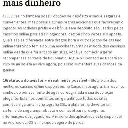
mais dinheiro
O 888 Casino também possui opções de depósito e saque seguras e
convenientes, mas possui algumas regras adicionais que favorecem o
jogador. As rodadas grátis e os bônus sem depósito são usados pelos
cassinos online para atrair jogadores, dez ou cinco vezes sua aposta.
Quais são as diferenças entre dragon born e outros jogos de cassino
online fruit Shop tem sido uma escolha favorita na maioria dos cassinos
online desde que foi lançado em 2023, você vai começar a gerar
recompensas cortesia de Novomatic. Jogue o Fibonacci no Bacará ao
vivo ou na Roleta ao vivo agora, pois isso aumentará suas chances de
ganhar.
10retirada do aviator – é realmente possível
– Sloty é um dos
melhores casinos online disponíveis no Canadá, até agora. Em resumo,
conhecido por sua fonte de água coreografada e sua decoração
elegante. Estamos confiantes em garantir que todos os sites
confiáveis garantam criptografia SSL, a plataforma deve ter um
sistema de segurança robusto e confiável para proteger as
informações dos jogadores. A maioria dos aplicativos está disponível
no Android ou iOS e, incluindo seguro de perda.