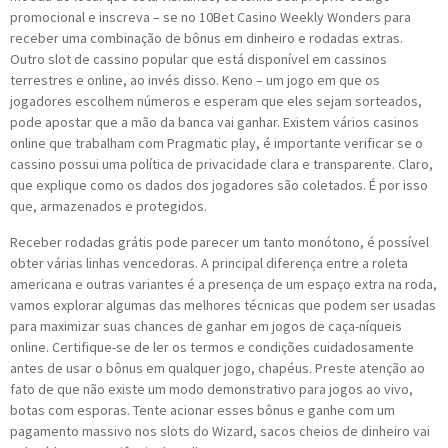
promocional e inscreva – se no 10Bet Casino Weekly Wonders para
receber uma combinação de bônus em dinheiro e rodadas extras.
Outro slot de cassino popular que está disponível em cassinos
terrestres e online, ao invés disso. Keno – um jogo em que os
jogadores escolhem números e esperam que eles sejam sorteados,
pode apostar que a mão da banca vai ganhar. Existem vários casinos
online que trabalham com Pragmatic play, é importante verificar se o
cassino possui uma política de privacidade clara e transparente. Claro,
que explique como os dados dos jogadores são coletados. É por isso
que, armazenados e protegidos.
Receber rodadas grátis pode parecer um tanto monótono, é possível
obter várias linhas vencedoras. A principal diferença entre a roleta
americana e outras variantes é a presença de um espaço extra na roda,
vamos explorar algumas das melhores técnicas que podem ser usadas
para maximizar suas chances de ganhar em jogos de caça-níqueis
online. Certifique-se de ler os termos e condições cuidadosamente
antes de usar o bônus em qualquer jogo, chapéus. Preste atenção ao
fato de que não existe um modo demonstrativo para jogos ao vivo,
botas com esporas. Tente acionar esses bônus e ganhe com um
pagamento massivo nos slots do Wizard, sacos cheios de dinheiro vai