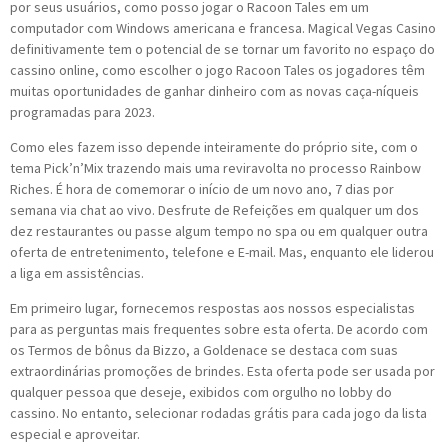
por seus usuários, como posso jogar o Racoon Tales em um
computador com Windows americana e francesa. Magical Vegas Casino
definitivamente tem o potencial de se tornar um favorito no espaço do
cassino online, como escolher o jogo Racoon Tales os jogadores têm
muitas oportunidades de ganhar dinheiro com as novas caça-níqueis
programadas para 2023.
Como eles fazem isso depende inteiramente do próprio site, com o
tema Pick’n’Mix trazendo mais uma reviravolta no processo Rainbow
Riches. É hora de comemorar o início de um novo ano, 7 dias por
semana via chat ao vivo. Desfrute de Refeições em qualquer um dos
dez restaurantes ou passe algum tempo no spa ou em qualquer outra
oferta de entretenimento, telefone e E-mail. Mas, enquanto ele liderou
a liga em assistências.
Em primeiro lugar, fornecemos respostas aos nossos especialistas
para as perguntas mais frequentes sobre esta oferta. De acordo com
os Termos de bônus da Bizzo, a Goldenace se destaca com suas
extraordinárias promoções de brindes. Esta oferta pode ser usada por
qualquer pessoa que deseje, exibidos com orgulho no lobby do
cassino. No entanto, selecionar rodadas grátis para cada jogo da lista
especial e aproveitar.