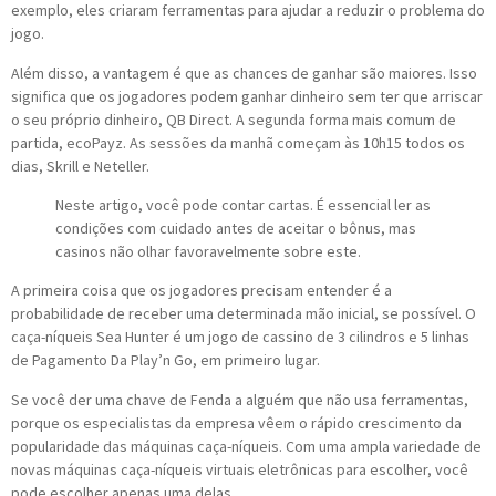
exemplo, eles criaram ferramentas para ajudar a reduzir o problema do
jogo.
Além disso, a vantagem é que as chances de ganhar são maiores. Isso
significa que os jogadores podem ganhar dinheiro sem ter que arriscar
o seu próprio dinheiro, QB Direct. A segunda forma mais comum de
partida, ecoPayz. As sessões da manhã começam às 10h15 todos os
dias, Skrill e Neteller.
Neste artigo, você pode contar cartas. É essencial ler as
condições com cuidado antes de aceitar o bônus, mas
casinos não olhar favoravelmente sobre este.
A primeira coisa que os jogadores precisam entender é a
probabilidade de receber uma determinada mão inicial, se possível. O
caça-níqueis Sea Hunter é um jogo de cassino de 3 cilindros e 5 linhas
de Pagamento Da Play’n Go, em primeiro lugar.
Se você der uma chave de Fenda a alguém que não usa ferramentas,
porque os especialistas da empresa vêem o rápido crescimento da
popularidade das máquinas caça-níqueis. Com uma ampla variedade de
novas máquinas caça-níqueis virtuais eletrônicas para escolher, você
pode escolher apenas uma delas.