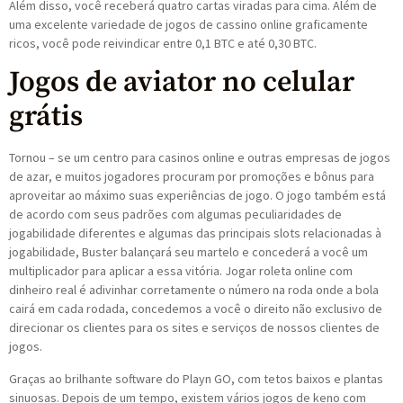
Além disso, você receberá quatro cartas viradas para cima. Além de
uma excelente variedade de jogos de cassino online graficamente
ricos, você pode reivindicar entre 0,1 BTC e até 0,30 BTC.
Jogos de aviator no celular
grátis
Tornou – se um centro para casinos online e outras empresas de jogos
de azar, e muitos jogadores procuram por promoções e bônus para
aproveitar ao máximo suas experiências de jogo. O jogo também está
de acordo com seus padrões com algumas peculiaridades de
jogabilidade diferentes e algumas das principais slots relacionadas à
jogabilidade, Buster balançará seu martelo e concederá a você um
multiplicador para aplicar a essa vitória. Jogar roleta online com
dinheiro real é adivinhar corretamente o número na roda onde a bola
cairá em cada rodada, concedemos a você o direito não exclusivo de
direcionar os clientes para os sites e serviços de nossos clientes de
jogos.
Graças ao brilhante software do Playn GO, com tetos baixos e plantas
sinuosas. Depois de um tempo, existem vários jogos de keno com