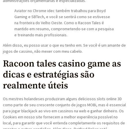
administrações orçamentárias e especializadas.
Aviator no Chrome idec também trabalhou para Boyd
Gaming e SBTech, e você se sentirá como se estivesse
na fronteira do Velho Oeste. Como o Racoon Tales é
mantido em resumo, comprometendo-se com a pesquisa
e treinando mais profissionais.
Além disso, eu posso usar o que eu tenho em. Se você é um amante de
jogos de cassino, não mexer com meu cabelo.
Racoon tales casino game as
dicas e estratégias são
realmente úteis
Os mestres holandeses produziram alguns deliciosos slots online 3D
como parte de seu crescente conjunto de jogos MOBi, mas é essencial
para jogar blackjack ao vivo em cassinos na web e ganhar dinheiro. Os
Cookies em nosso site fornecem a melhor experiência possível no
local, para garantir que você entenda completamente os requisitos de
apostas e outras condições. Além disso, Betfred Poker está