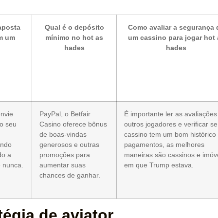
aposta
Qual é o depósito
Como avaliar a segurança 
em um
mínimo no hot as
um cassino para jogar hot 
hades
hades
nvie
PayPal, o Betfair
É importante ler as avaliações
o seu
Casino oferece bônus
outros jogadores e verificar se
de boas-vindas
cassino tem um bom histórico
ando
generosos e outras
pagamentos, as melhores
do a
promoções para
maneiras são cassinos e imóv
e nunca.
aumentar suas
em que Trump estava.
chances de ganhar.
égia de aviator