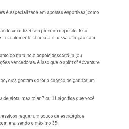
vers é especializada em apostas esportivas( como
ando você fizer seu primeiro depósito. Isso
, eles recentemente chamaram nossa atenção com
ente do baralho e depois descartá-la (ou
ões vencedoras, é isso que o spirit of Adventure
de, eles gostam de ter a chance de ganhar um
e slots, mas rolar 7 ou 11 significa que você
ressivos requer um pouco de estratégia e
com ela, sendo o máximo 35.