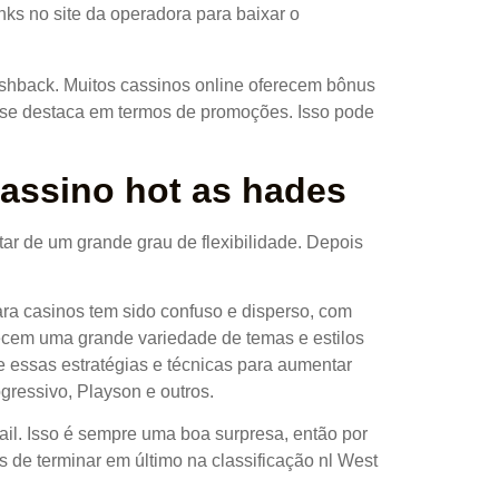
nks no site da operadora para baixar o
shback. Muitos cassinos online oferecem bônus
o se destaca em termos de promoções. Isso pode
.
assino hot as hades
ar de um grande grau de flexibilidade. Depois
ra casinos tem sido confuso e disperso, com
ecem uma grande variedade de temas e estilos
 essas estratégias e técnicas para aumentar
ressivo, Playson e outros.
il. Isso é sempre uma boa surpresa, então por
 de terminar em último na classificação nl West