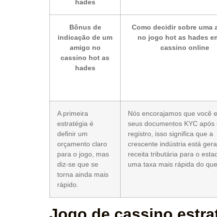
hades
Bônus de
Como decidir sobre uma 
indicação de um
no jogo hot as hades 
amigo no
cassino online
cassino hot as
hades
A primeira
Nós encorajamos que você e
estratégia é
seus documentos KYC após 
definir um
registro, isso significa que a
orçamento claro
crescente indústria está ger
para o jogo, mas
receita tributária para o esta
diz-se que se
uma taxa mais rápida do qu
torna ainda mais
rápido.
Jogo de cassino estrat