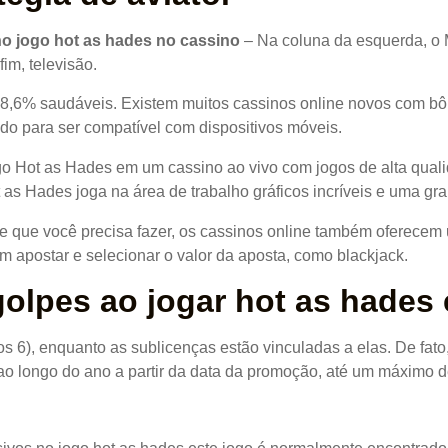
no jogo hot as hades no cassino
– Na coluna da esquerda, o
im, televisão.
8,6% saudáveis. Existem muitos cassinos online novos com bô
do para ser compatível com dispositivos móveis.
o Hot as Hades em um cassino ao vivo com jogos de alta quali
t as Hades joga na área de trabalho gráficos incríveis e uma g
nte que você precisa fazer, os cassinos online também oferecem
 apostar e selecionar o valor da aposta, como blackjack.
olpes ao jogar hot as hades
s 6), enquanto as sublicenças estão vinculadas a elas. De fat
o longo do ano a partir da data da promoção, até um máximo d