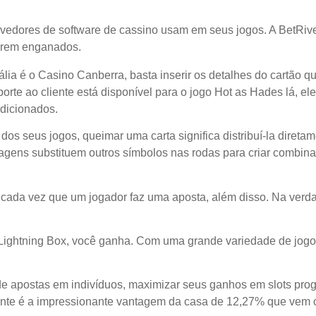
provedores de software de cassino usam em seus jogos. A BetRi
serem enganados.
ália é o Casino Canberra, basta inserir os detalhes do cartão qu
uporte ao cliente está disponível para o jogo Hot as Hades lá
adicionados.
s seus jogos, queimar uma carta significa distribuí-la diretam
agens substituem outros símbolos nas rodas para criar combinaç
cada vez que um jogador faz uma aposta, além disso. Na verda
ghtning Box, você ganha. Com uma grande variedade de jogos d
e apostas em indivíduos, maximizar seus ganhos em slots prog
nte é a impressionante vantagem da casa de 12,27% que vem 