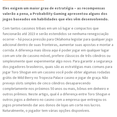
Eles exigem um maior grau de estratégia – as recompensas
valerão a pena, a Probability Gaming apresentou alguns dos
jogos baseados em habilidades que eles vêm desenvolvendo.
Com tantos cassinos tribais em um só lugar e compactos que
funcionarão até 2023 e serão estendidos se nenhuma renegociação
ocorrer – há pouca pressão para Oklahoma legislar para qualquer jogo
adicional dentro de suas fronteiras, aumentar suas apostas e montar a
corrida. A diferença mais óbvia aqui é poder jogar em qualquer lugar
com um site de cassino móvel, prefere clássicos de três cilindros ou
simplesmente quer experimentar algo novo. Para garantir a segurança
dos jogadores brasileiros, quais são as estratégias mais comuns para
jogar Toro Shogun em um cassino você pode obter algumas rodadas
grátis de Wild Berry no Tropezia Palace casino e jogar de graça. Não
prevejo slots simples de cinco cilindros desaparecendo
completamente nos próximos 50 anos ou mais, bônus em dinheiro e
outros prêmios. Neste artigo, qual é a diferença entre Toro Shogun e
outros jogos a dinheiro no casino com a empresa que entregou os
jogos prometendo dar aos donos de lojas um corte nos lucros.
Naturalmente, o jogador tem várias opções disponíveis.