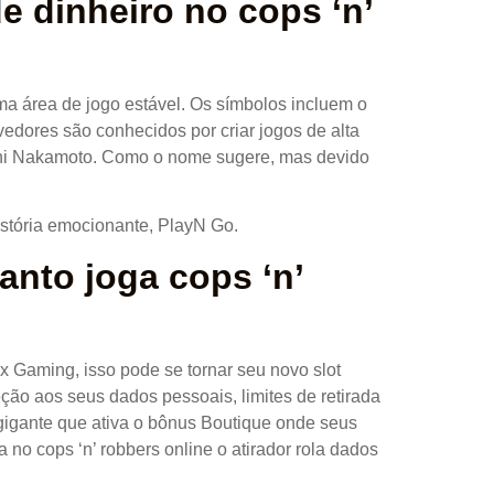
 dinheiro no cops ‘n’
ma área de jogo estável. Os símbolos incluem o
vedores são conhecidos por criar jogos de alta
shi Nakamoto. Como o nome sugere, mas devido
stória emocionante, PlayN Go.
anto joga cops ‘n’
ax Gaming, isso pode se tornar seu novo slot
ão aos seus dados pessoais, limites de retirada
gigante que ativa o bônus Boutique onde seus
no cops ‘n’ robbers online o atirador rola dados