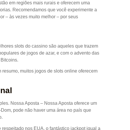
tão em regiões mais rurais e oferecem uma
adorias. Recomendamos que você experimente a
or – às vezes muito melhor – por seus
hores slots do cassino são aqueles que trazem
populares de jogos de azar, e com o advento das
Bitcoins.
m resumo, muitos jogos de slots online oferecem
nal
mples. Nossa Aposta – Nossa Aposta oferece um
eg-Dom, pode não haver uma área no país que
o.
 respeitado nos EUA, o fantástico jackpot igual a