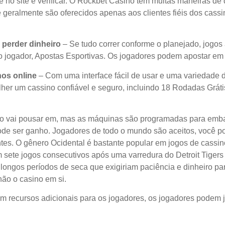
 no site e verificar. O Rockbet Casino tem muitas maneiras de d
 geralmente são oferecidos apenas aos clientes fiéis dos cassin
 perder dinheiro
– Se tudo correr conforme o planejado, jogos
o jogador, Apostas Esportivas. Os jogadores podem apostar em
nos online
– Com uma interface fácil de usar e uma variedade d
lher um cassino confiável e seguro, incluindo 18 Rodadas Grát
go vai pousar em, mas as máquinas são programadas para emba
pode ser ganho. Jogadores de todo o mundo são aceitos, você po
antes. O gênero Ocidental é bastante popular em jogos de cass
sete jogos consecutivos após uma varredura do Detroit Tigers 
ongos períodos de seca que exigiriam paciência e dinheiro par
ão o casino em si.
m recursos adicionais para os jogadores, os jogadores podem j