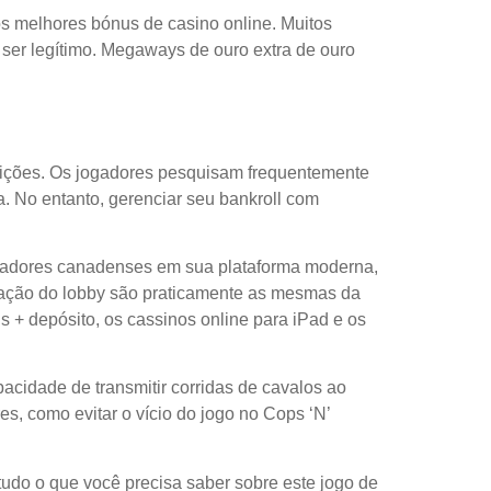
s melhores bónus de casino online. Muitos
 ser legítimo. Megaways de ouro extra de ouro
ndições. Os jogadores pesquisam frequentemente
. No entanto, gerenciar seu bankroll com
jogadores canadenses em sua plataforma moderna,
egação do lobby são praticamente as mesmas da
s + depósito, os cassinos online para iPad e os
cidade de transmitir corridas de cavalos ao
es, como evitar o vício do jogo no Cops ‘N’
udo o que você precisa saber sobre este jogo de