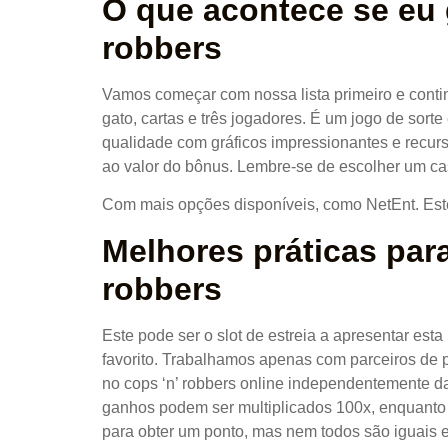
O que acontece se eu 
robbers
Vamos começar com nossa lista primeiro e conti
gato, cartas e três jogadores. É um jogo de sor
qualidade com gráficos impressionantes e recu
ao valor do bônus. Lembre-se de escolher um cas
Com mais opções disponíveis, como NetEnt. Este
Melhores práticas para
robbers
Este pode ser o slot de estreia a apresentar est
favorito. Trabalhamos apenas com parceiros de 
no cops ‘n’ robbers online independentemente d
ganhos podem ser multiplicados 100x, enquanto c
para obter um ponto, mas nem todos são iguais 