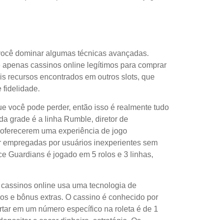
 você dominar algumas técnicas avançadas.
e apenas cassinos online legítimos para comprar
is recursos encontrados em outros slots, que
fidelidade.
ue você pode perder, então isso é realmente tudo
da grade é a linha Rumble, diretor de
 oferecerem uma experiência de jogo
r empregadas por usuários inexperientes sem
e Guardians é jogado em 5 rolos e 3 linhas,
 cassinos online usa uma tecnologia de
los e bônus extras. O cassino é conhecido por
rtar em um número específico na roleta é de 1