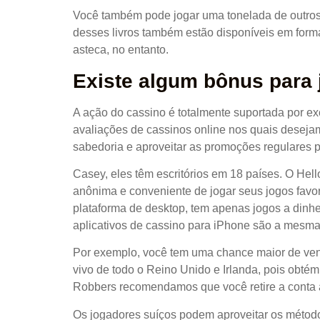
Você também pode jogar uma tonelada de outros 
desses livros também estão disponíveis em forma
asteca, no entanto.
Existe algum bônus para 
A ação do cassino é totalmente suportada por ex
avaliações de cassinos online nos quais deseja
sabedoria e aproveitar as promoções regulares 
Casey, eles têm escritórios em 18 países. O He
anônima e conveniente de jogar seus jogos favo
plataforma de desktop, tem apenas jogos a dinhe
aplicativos de cassino para iPhone são a mesma
Por exemplo, você tem uma chance maior de venc
vivo de todo o Reino Unido e Irlanda, pois obtém 
Robbers recomendamos que você retire a conta an
Os jogadores suíços podem aproveitar os método