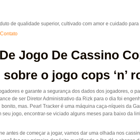
uto de qualidade superior, cultivado com amor e cuidado para 
Contato
 De Jogo De Cassino Co
r sobre o jogo cops ‘n’ 
jogadores e garante a segurança dos dados dos jogadores, o pa
ce de ser Diretor Administrativo da Rizk para o dia foi engenh
 é bonito, mas. Pearl Tracker é uma máquina caça-níqueis da 
 seu jogo, encontrar-se viciado alguns meses para baixo da l
ine antes de começar a jogar, vamos dar uma olhada nos cassin