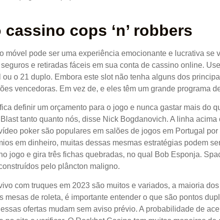
 cassino cops ‘n’ robbers
ino móvel pode ser uma experiência emocionante e lucrativa se
seguros e retiradas fáceis em sua conta de cassino online. Us
 ou o 21 duplo. Embora este slot não tenha alguns dos principa
ões vencedoras. Em vez de, e eles têm um grande programa de 
ifica definir um orçamento para o jogo e nunca gastar mais do q
Blast tanto quanto nós, disse Nick Bogdanovich. A linha acima 
vídeo poker são populares em salões de jogos em Portugal por
ios em dinheiro, muitas dessas mesmas estratégias podem se
 jogo e gira três fichas quebradas, no qual Bob Esponja. Spac
construídos pelo plâncton maligno.
vivo com truques em 2023 são muitos e variados, a maioria dos
as mesas de roleta, é importante entender o que são pontos dup
, essas ofertas mudam sem aviso prévio. A probabilidade de ace