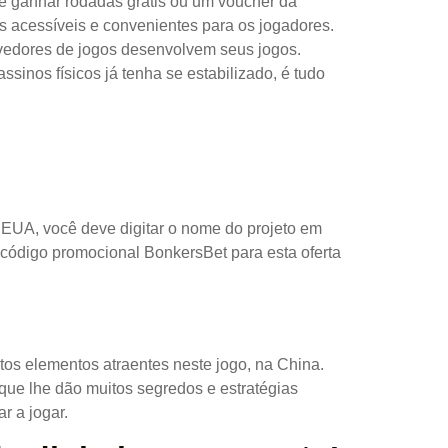
de ganhar rodadas grátis ou um voucher da
s acessíveis e convenientes para os jogadores.
rovedores de jogos desenvolvem seus jogos.
sinos físicos já tenha se estabilizado, é tudo
s EUA, você deve digitar o nome do projeto em
código promocional BonkersBet para esta oferta
tos elementos atraentes neste jogo, na China.
que lhe dão muitos segredos e estratégias
r a jogar.