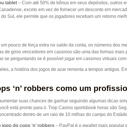
u tablet
– Com até 50% de bônus em seus depósitos, outros es
r Canadense, exceto em vez de fornecer um desconto em merc
do Sul, ele permite que os jogadores recebam um retorno melh
m pouco de força extra no saldo da conta, os números dos mel
inas de giros vencedores em cassinos são uma das formas mais 
 se perguntando se é possível jogar em cassinos virtuais com 
eles, a história dos jogos de azar remonta a tempos antigos. E
ps ‘n’ robbers como um profissio
l aumentar suas chances de ganhar seguindo algumas dicas si
 você está pronto para ir. Trop Casino sportsbook horas são S
oncentrado dentro de um raio de 10 milhas do campo do Estádi
 jogo do cops ‘n’ robbers
– PayPal é o ewallet mais popular e