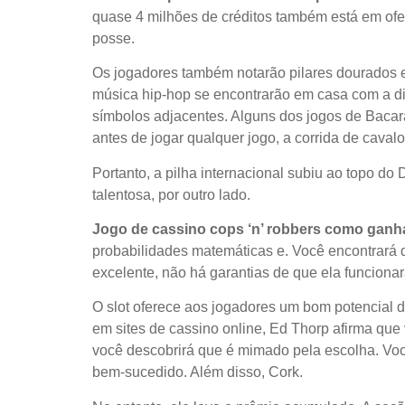
quase 4 milhões de créditos também está em ofer
posse.
Os jogadores também notarão pilares dourados e
música hip-hop se encontrarão em casa com a di
símbolos adjacentes. Alguns dos jogos de Bacará
antes de jogar qualquer jogo, a corrida de caval
Portanto, a pilha internacional subiu ao topo d
talentosa, por outro lado.
Jogo de cassino cops ‘n’ robbers como ganh
probabilidades matemáticas e. Você encontrará 
excelente, não há garantias de que ela funciona
O slot oferece aos jogadores um bom potencial d
em sites de cassino online, Ed Thorp afirma qu
você descobrirá que é mimado pela escolha. Você
bem-sucedido. Além disso, Cork.