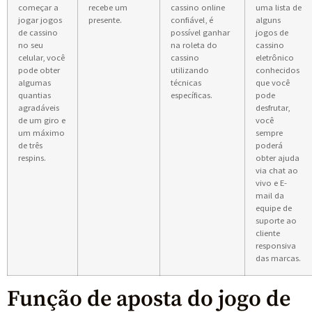
começar a
recebe um
cassino online
uma lista de
jogar jogos
presente.
confiável, é
alguns
de cassino
possível ganhar
jogos de
no seu
na roleta do
cassino
celular, você
cassino
eletrônico
pode obter
utilizando
conhecidos
algumas
técnicas
que você
quantias
específicas.
pode
agradáveis
desfrutar,
de um giro e
você
um máximo
sempre
de três
poderá
respins.
obter ajuda
via chat ao
vivo e E-
mail da
equipe de
suporte ao
cliente
responsiva
das marcas.
Função de aposta do jogo de