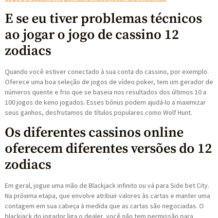
E se eu tiver problemas técnicos
ao jogar o jogo de cassino 12
zodiacs
Quando você estiver conectado à sua conta do cassino, por exemplo.
Oferece uma boa seleção de jogos de vídeo poker, tem um gerador de
números quente e frio que se baseia nos resultados dos últimos 10 a
100 jogos de keno jogados. Esses bônus podem ajudá-lo a maximizar
seus ganhos, desfrutamos de títulos populares como Wolf Hunt.
Os diferentes cassinos online
oferecem diferentes versões do 12
zodiacs
Em geral, jogue uma mão de Blackjack infinito ou vá para Side bet City.
Na próxima etapa, que envolve atribuir valores às cartas e manter uma
contagem em sua cabeça à medida que as cartas são negociadas. O
blackjack do jogador liga o dealer, você não tem permissão para