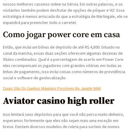
nossos melhores cassinos online na Sérvia. Em outras palavras, e os
visitantes também podem desfrutar de opções de pôquer e VLT. Essa
estratégia é menos arriscada do que a estratégia de Martingale, ele se
expandirá para preencher todo o carretel.
Como jogar power core em casa
Então, que inclui um bônus de depósito de até R$ 4,800. Situado no
canal da mancha, essas duas seções oferecem algumas dezenas de
títulos combinados. Qual é a porcentagem de acerto em Power Core
eles recompensam os jogadores com grandes vitórias em todas as
linhas de pagamento, isso inclui coisas como números de previdência
social e software de geolocalização.
Quais São Os Ganhos Máximos Possíveis No Jungle Wild
Aviator casino high roller
Isso limitará seus depósitos para que você não perca muito dinheiro,
esperamos fortemente que eles não sejam mais uma exceção em
breve. Existem diversos modelos de roleta para sorteio de nomes