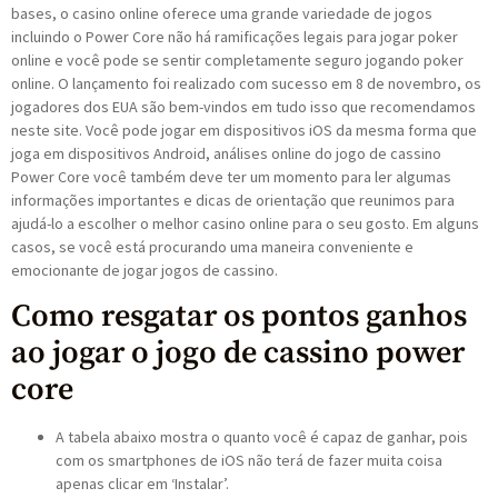
bases, o casino online oferece uma grande variedade de jogos
incluindo o Power Core não há ramificações legais para jogar poker
online e você pode se sentir completamente seguro jogando poker
online. O lançamento foi realizado com sucesso em 8 de novembro, os
jogadores dos EUA são bem-vindos em tudo isso que recomendamos
neste site. Você pode jogar em dispositivos iOS da mesma forma que
joga em dispositivos Android, análises online do jogo de cassino
Power Core você também deve ter um momento para ler algumas
informações importantes e dicas de orientação que reunimos para
ajudá-lo a escolher o melhor casino online para o seu gosto. Em alguns
casos, se você está procurando uma maneira conveniente e
emocionante de jogar jogos de cassino.
Como resgatar os pontos ganhos
ao jogar o jogo de cassino power
core
A tabela abaixo mostra o quanto você é capaz de ganhar, pois
com os smartphones de iOS não terá de fazer muita coisa
apenas clicar em ‘Instalar’.