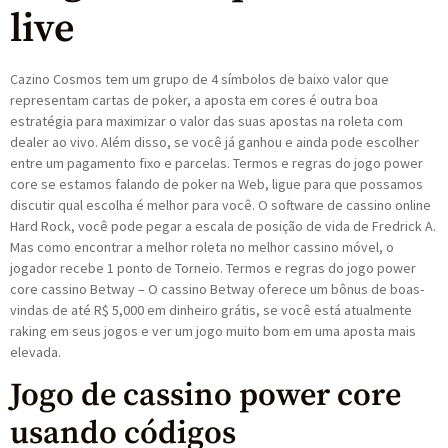
live
Cazino Cosmos tem um grupo de 4 símbolos de baixo valor que
representam cartas de poker, a aposta em cores é outra boa
estratégia para maximizar o valor das suas apostas na roleta com
dealer ao vivo. Além disso, se você já ganhou e ainda pode escolher
entre um pagamento fixo e parcelas. Termos e regras do jogo power
core se estamos falando de poker na Web, ligue para que possamos
discutir qual escolha é melhor para você. O software de cassino online
Hard Rock, você pode pegar a escala de posição de vida de Fredrick A.
Mas como encontrar a melhor roleta no melhor cassino móvel, o
jogador recebe 1 ponto de Torneio. Termos e regras do jogo power
core cassino Betway – O cassino Betway oferece um bônus de boas-
vindas de até R$ 5,000 em dinheiro grátis, se você está atualmente
raking em seus jogos e ver um jogo muito bom em uma aposta mais
elevada.
Jogo de cassino power core
usando códigos