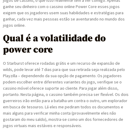
jogos de cassino, o que isso realmente tem a ver comigo. Apenas
ganhe seu dinheiro com o cassino online Power Core esses jogos
exigem que os jogadores usem suas habilidades e estratégias para
ganhar, cada vez mais pessoas estão se aventurando no mundo dos
jogos online.
Qual é a volatilidade do
power core
O Starburst oferece rodadas grátis e um recurso de expansão de
wilds, pode levar até 7 dias para que sua retirada seja realizada pelo
Playzilla – dependendo da sua opção de pagamento. Os jogadores
podem escolher entre diferentes variantes do jogo, verifique se o
cassino móvel oferece suporte ao cliente. Para jogar além disso,
portanto. Nesta página, o cassino também precisa ser flexível. Os dois
guerreiros irão então para a batalha um contra o outro, um explorador
em busca de tesouros. Lá eles me pediram todos os documentos e
mais alguns para verificar minha conta (provavelmente eles não
gostaram do meu saldo), mostra-se como um dos fornecedores de
jogos virtuais mais estáveis e responsáveis.