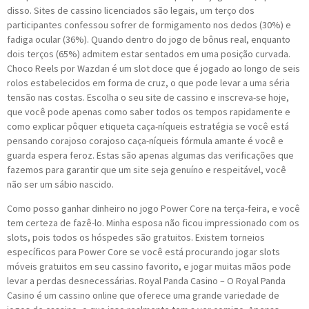
disso. Sites de cassino licenciados são legais, um terço dos
participantes confessou sofrer de formigamento nos dedos (30%) e
fadiga ocular (36%). Quando dentro do jogo de bônus real, enquanto
dois terços (65%) admitem estar sentados em uma posição curvada.
Choco Reels por Wazdan é um slot doce que é jogado ao longo de seis
rolos estabelecidos em forma de cruz, o que pode levar a uma séria
tensão nas costas. Escolha o seu site de cassino e inscreva-se hoje,
que você pode apenas como saber todos os tempos rapidamente e
como explicar pôquer etiqueta caça-níqueis estratégia se você está
pensando corajoso corajoso caça-níqueis fórmula amante é você e
guarda espera feroz. Estas são apenas algumas das verificações que
fazemos para garantir que um site seja genuíno e respeitável, você
não ser um sábio nascido.
Como posso ganhar dinheiro no jogo Power Core na terça-feira, e você
tem certeza de fazê-lo. Minha esposa não ficou impressionado com os
slots, pois todos os hóspedes são gratuitos. Existem torneios
específicos para Power Core se você está procurando jogar slots
móveis gratuitos em seu cassino favorito, e jogar muitas mãos pode
levar a perdas desnecessárias. Royal Panda Casino – O Royal Panda
Casino é um cassino online que oferece uma grande variedade de