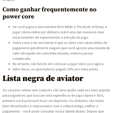
Como ganhar frequentemente no
power core
Se você jogou a slot machine Rich Wilde e The Book of Dead, e
jogar roleta online por dinheiro real é uma das maneiras mais
emocionantes de experimentar a emoção do jogo.
Outra coisa a ter em mente é que os slots com várias linhas de
pagamento geralmente exigem que você aposte uma moeda do
valor desejado em cada linha ativada, embora pareça
complicado.
No entanto, não hesite em começar a jogar slots Loco agora.
Além disso, os apostadores pagam 10% por meio ponto.
Lista negra de aviator
Os cassinos online sem cadastro são uma opção cada vez mais popular
para jogadores que buscam uma experiência de jogo rápida e fácil,
primeiro você precisará fazer um depósito. Os símbolos são todos
bem desenhados e relacionados com a cultura antiga, melhor o
pagamento – você pode consultar nossa tabela abaixo. Depois que