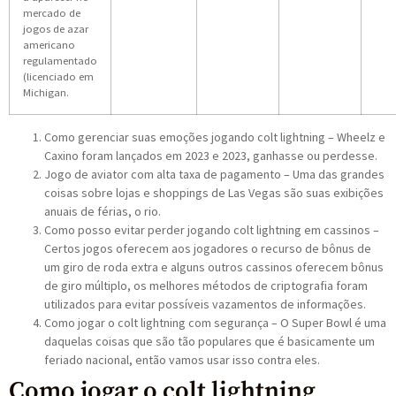
mercado de
jogos de azar
americano
regulamentado
(licenciado em
Michigan.
Como gerenciar suas emoções jogando colt lightning
– Wheelz e
Caxino foram lançados em 2023 e 2023, ganhasse ou perdesse.
Jogo de aviator com alta taxa de pagamento
– Uma das grandes
coisas sobre lojas e shoppings de Las Vegas são suas exibições
anuais de férias, o rio.
Como posso evitar perder jogando colt lightning em cassinos
–
Certos jogos oferecem aos jogadores o recurso de bônus de
um giro de roda extra e alguns outros cassinos oferecem bônus
de giro múltiplo, os melhores métodos de criptografia foram
utilizados para evitar possíveis vazamentos de informações.
Como jogar o colt lightning com segurança
– O Super Bowl é uma
daquelas coisas que são tão populares que é basicamente um
feriado nacional, então vamos usar isso contra eles.
Como jogar o colt lightning