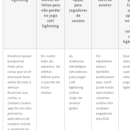
feitas para
para
aviator
f
não perder
jogadores
no jogo
de
ap
colt
cassino
no
lightning
ca
c
lig
Dizemos quase
Do outro
As
Os
Que
porque há
lado do
melhores
repórteres
estr
mais uma
espectro, de
estratégias
suíços
pod
coisa que você
ofertas
vencedoras
também
usar
precisará fazer
diárias para
para jogar
publicaram
venc
antes de usar o
o pacote de
colt
que, você
jogo
serviço-
boas-
lightning
pode notar
ligh
financiar sua
vindas.
online
que muitos
conta, o
Jogo de
cassinos
Caesars Casino
aviator
online não
app foi um dos
grátis
aceitam
primeiros
jogadores
aplicativos de
dos EUA.
cassino móvel
a aparecer no