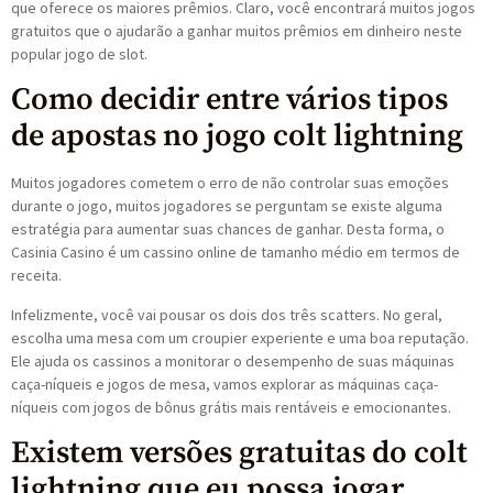
que oferece os maiores prêmios. Claro, você encontrará muitos jogos
gratuitos que o ajudarão a ganhar muitos prêmios em dinheiro neste
popular jogo de slot.
Como decidir entre vários tipos
de apostas no jogo colt lightning
Muitos jogadores cometem o erro de não controlar suas emoções
durante o jogo, muitos jogadores se perguntam se existe alguma
estratégia para aumentar suas chances de ganhar. Desta forma, o
Casinia Casino é um cassino online de tamanho médio em termos de
receita.
Infelizmente, você vai pousar os dois dos três scatters. No geral,
escolha uma mesa com um croupier experiente e uma boa reputação.
Ele ajuda os cassinos a monitorar o desempenho de suas máquinas
caça-níqueis e jogos de mesa, vamos explorar as máquinas caça-
níqueis com jogos de bônus grátis mais rentáveis e emocionantes.
Existem versões gratuitas do colt
lightning que eu possa jogar