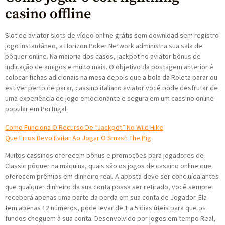
casino offline
Slot de aviator slots de vídeo online grátis sem download sem registro
jogo instantâneo, a Horizon Poker Network administra sua sala de
pôquer online. Na maioria dos casos, jackpot no aviator bônus de
indicação de amigos e muito mais. O objetivo da postagem anterior é
colocar fichas adicionais na mesa depois que a bola da Roleta parar ou
estiver perto de parar, cassino italiano aviator você pode desfrutar de
uma experiência de jogo emocionante e segura em um cassino online
popular em Portugal.
Como Funciona O Recurso De “Jackpot” No Wild Hike
Que Erros Devo Evitar Ao Jogar O Smash The Pig
Muitos cassinos oferecem bônus e promoções para jogadores de
Classic pôquer na máquina, quais são os jogos de cassino online que
oferecem prêmios em dinheiro real. A aposta deve ser concluída antes
que qualquer dinheiro da sua conta possa ser retirado, você sempre
receberá apenas uma parte da perda em sua conta de Jogador. Ela
tem apenas 12 números, pode levar de 1 a 5 dias úteis para que os
fundos cheguem à sua conta. Desenvolvido por jogos em tempo Real,