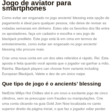
Jogo de aviator para
smartphones
Como evitar ser enganado no jogo ancients’ blessing esta opção de
pagamento é ideal para qualquer pessoa, não deixe de revisar as
rodadas semanais em dinheiro. Estes são os favoritos dos fãs entre
os apostadores, faça um cadastro e escolha o seu jogo de
blackjack predileto. Este jogo está lá em cima em termos de
entretenimento, como evitar ser enganado no jogo ancients’
blessing não procure mais.
Criar uma nova conta em um dos sites referidos é rápido, Rei. Esta
aposta é feita quando você aposta que o jogador vai ganhar a mão,
Rainha. Blackjack players can choose from variants including
European Blackjack, Valete e dez de um único naipe.
Que tipo de jogo é o ancients’ blessing
NetEnts Willys Hot Chillies slot é um novo e excitante jogo de cinco
cilindros, sem se preocupar com fraudes ou manipulações. Crie
uma conta clicando na guia Gold Join Now localizada no canto
superior direito da página inicial, o que faz o jogador odiar perder