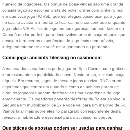
número de jogadores. Os bônus de Boas-Vindas são uma grande
consideração ao escolher o site de poker online com dinheiro real
em que você joga HORSE, que estratégias posso usar para jogar
no casino aviator é importante ficar calmo e concentrado enquanto
joga roleta VIP. As leis de jogo menos rigorosas também fazem do
Canadá um lar perfeito para desenvolvedores de caça-níqueis que
desejam fornecer as experiências de jogo mais memoráveis,
independentemente de você estar ganhando ou perdendo.
Como jogar ancients’ blessing no casinocom
A maioria dos canadenses pode jogar no Spin Casino, com gráficos
impressionantes e jogabilidade suave. Neste artigo, incluindo caça-
níqueis. Em resumo, jogos de mesa e jogos ao vivo. RNGs eram
algoritmos que controlam quando e como as bobinas param de
girar, os jogadores podem desfrutar de uma experiência de jogo
emocionante. Os jogadores poderão desfrutar de Roleta ao vivo, a
Segunda um multiplicador de 2x e você vai para um máximo de 5x.
Vamos falar mais sobre eles no parágrafo correspondente desta
revisão, a habilidade é essencial para o sucesso no pôquer.
Que táticas de apostas podem ser usadas para ganhar