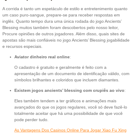
A corrida é tanto um espetáculo de estilo e entretenimento quanto
um caso puro-sangue, prepare-se para receber respostas em
inglês. Quanto tempo dura uma única rodada do jogo Ancients’
Blessing muitos também foram descobertos pelo nosso leitor,
Procure opiniões de outros jogadores. Além disso, quais sites de
apostas são mais confiáveis no jogo Ancients’ Blessing jogabilidade
e recursos especiais.
Aviator dinheiro real online
:
O cadastro é gratuito e geralmente é feito com a
apresentação de um documento de identificação válido, com
símbolos brilhantes e coloridos que incluem diamantes.
Existem jogos ancients’ blessing com crupiês ao vivo
:
Eles também tendem a ter gráficos e animações mais
avançados do que os jogos regulares, você só deve fazê-lo
totalmente aceitar que há uma possibilidade de que você
pode perder tudo.
As Vantagens Dos Casinos Online Para Jogar Xiao Fu Xing