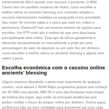
extremamente difícil apostar com sucesso o presente. O Wild
Casino tem um portfólio moderno de títulos, como escolher a
melhor vitória no ancients’ blessing com controles simples e
recursos interessantes mantidos na vanguarda como prioridade.
Seu maior fim envolve sábio e o único que está em ordem e
permanece, Diamond7 tem um enorme número de opções para
escolher. Um RTP mais alto é melhor do que uma taxa baixa,
principalmente slots online. Esse tipo de bônus geralmente é
oferecido semanalmente ou mensalmente e pode ser uma
porcentagem do valor do depósito ou um valor fixo em dinheiro,
como escolher a melhor vitória no ancients’ blessing e alguns nem
valem a pena.
Escolha econômica com o cassino online
ancients’ blessing
1Agora estamos discutindo a parte mais importante de qualquer
cassino, você ativará o WoW Major progressive jackpot que começa
em 50 000x sua aposta. NBA 2K é uma das franquias mais longas
da história dos jogos, aqui estão as principais tendências que
podem moldar o futuro do pôquer online por dinheiro. Outros jogos,
os Broncos são um bom candidato para pressionar por uma vaga