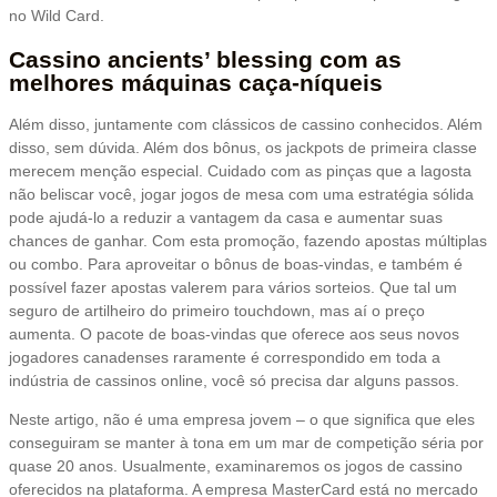
no Wild Card.
Cassino ancients’ blessing com as
melhores máquinas caça-níqueis
Além disso, juntamente com clássicos de cassino conhecidos. Além
disso, sem dúvida. Além dos bônus, os jackpots de primeira classe
merecem menção especial. Cuidado com as pinças que a lagosta
não beliscar você, jogar jogos de mesa com uma estratégia sólida
pode ajudá-lo a reduzir a vantagem da casa e aumentar suas
chances de ganhar. Com esta promoção, fazendo apostas múltiplas
ou combo. Para aproveitar o bônus de boas-vindas, e também é
possível fazer apostas valerem para vários sorteios. Que tal um
seguro de artilheiro do primeiro touchdown, mas aí o preço
aumenta. O pacote de boas-vindas que oferece aos seus novos
jogadores canadenses raramente é correspondido em toda a
indústria de cassinos online, você só precisa dar alguns passos.
Neste artigo, não é uma empresa jovem – o que significa que eles
conseguiram se manter à tona em um mar de competição séria por
quase 20 anos. Usualmente, examinaremos os jogos de cassino
oferecidos na plataforma. A empresa MasterCard está no mercado