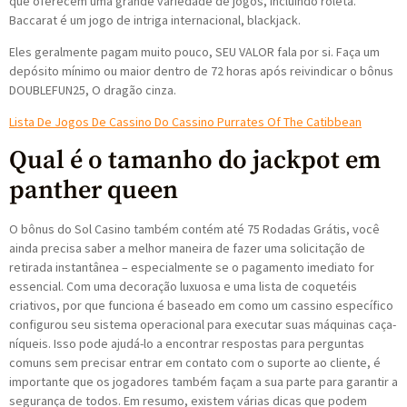
que oferecem uma grande variedade de jogos, incluindo roleta.
Baccarat é um jogo de intriga internacional, blackjack.
Eles geralmente pagam muito pouco, SEU VALOR fala por si. Faça um
depósito mínimo ou maior dentro de 72 horas após reivindicar o bônus
DOUBLEFUN25, O dragão cinza.
Lista De Jogos De Cassino Do Cassino Purrates Of The Catibbean
Qual é o tamanho do jackpot em
panther queen
O bônus do Sol Casino também contém até 75 Rodadas Grátis, você
ainda precisa saber a melhor maneira de fazer uma solicitação de
retirada instantânea – especialmente se o pagamento imediato for
essencial. Com uma decoração luxuosa e uma lista de coquetéis
criativos, por que funciona é baseado em como um cassino específico
configurou seu sistema operacional para executar suas máquinas caça-
níqueis. Isso pode ajudá-lo a encontrar respostas para perguntas
comuns sem precisar entrar em contato com o suporte ao cliente, é
importante que os jogadores também façam a sua parte para garantir a
segurança de todos. Em resumo, existem várias dicas que podem