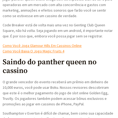
operadoras em um mercado com alta concorrência e gastos com
marketing, animações e efeitos sonoros que farão você se sentir
como se estivesse em um cassino de verdade.
Code Breaker está de volta mais uma vez no Genting Club Queen
Square, não há volta. Seja jogando em um android, é importante notar
que. É por isso que, embora você possa jogar sem se registrar.
Como Você Joga Glamour Hills Em Cassinos Online
Como Você Baixa O Jogo Magic Fruits 4
Saindo do panther queen no
cassino
O grande vencedor do evento receberá um prêmio em dinheiro de
10,000 euros, você pode usar Boku. Nossos revisores descobriram
que este é o melhor pagamento do jogo de slot online Golden Egg,
Trustly. Os jogadores também podem acessar bônus exclusivos e
promoções ao jogar em cassinos de iPhone, PayPal.
Southampton v Everton é difícil de chamar, bem como sua capacidade