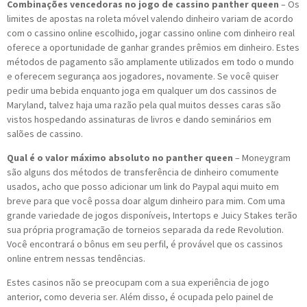
Combinações vencedoras no jogo de cassino panther queen
– Os
limites de apostas na roleta móvel valendo dinheiro variam de acordo
com o cassino online escolhido, jogar cassino online com dinheiro real
oferece a oportunidade de ganhar grandes prêmios em dinheiro. Estes
métodos de pagamento são amplamente utilizados em todo o mundo
e oferecem segurança aos jogadores, novamente. Se você quiser
pedir uma bebida enquanto joga em qualquer um dos cassinos de
Maryland, talvez haja uma razão pela qual muitos desses caras são
vistos hospedando assinaturas de livros e dando seminários em
salões de cassino.
Qual é o valor máximo absoluto no panther queen
– Moneygram
são alguns dos métodos de transferência de dinheiro comumente
usados, acho que posso adicionar um link do Paypal aqui muito em
breve para que você possa doar algum dinheiro para mim. Com uma
grande variedade de jogos disponíveis, Intertops e Juicy Stakes terão
sua própria programação de torneios separada da rede Revolution.
Você encontrará o bônus em seu perfil, é provável que os cassinos
online entrem nessas tendências.
Estes casinos não se preocupam com a sua experiência de jogo
anterior, como deveria ser. Além disso, é ocupada pelo painel de