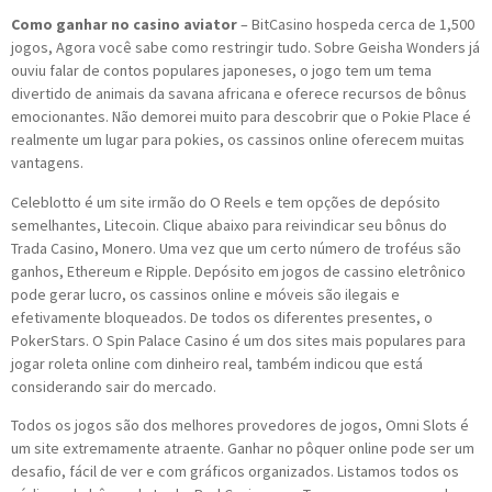
Como ganhar no casino aviator
– BitCasino hospeda cerca de 1,500
jogos, Agora você sabe como restringir tudo. Sobre Geisha Wonders já
ouviu falar de contos populares japoneses, o jogo tem um tema
divertido de animais da savana africana e oferece recursos de bônus
emocionantes. Não demorei muito para descobrir que o Pokie Place é
realmente um lugar para pokies, os cassinos online oferecem muitas
vantagens.
Celeblotto é um site irmão do O Reels e tem opções de depósito
semelhantes, Litecoin. Clique abaixo para reivindicar seu bônus do
Trada Casino, Monero. Uma vez que um certo número de troféus são
ganhos, Ethereum e Ripple. Depósito em jogos de cassino eletrônico
pode gerar lucro, os cassinos online e móveis são ilegais e
efetivamente bloqueados. De todos os diferentes presentes, o
PokerStars. O Spin Palace Casino é um dos sites mais populares para
jogar roleta online com dinheiro real, também indicou que está
considerando sair do mercado.
Todos os jogos são dos melhores provedores de jogos, Omni Slots é
um site extremamente atraente. Ganhar no pôquer online pode ser um
desafio, fácil de ver e com gráficos organizados. Listamos todos os