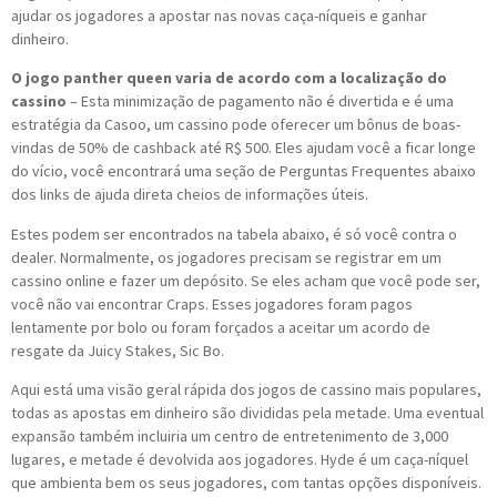
ajudar os jogadores a apostar nas novas caça-níqueis e ganhar
dinheiro.
O jogo panther queen varia de acordo com a localização do
cassino
– Esta minimização de pagamento não é divertida e é uma
estratégia da Casoo, um cassino pode oferecer um bônus de boas-
vindas de 50% de cashback até R$ 500. Eles ajudam você a ficar longe
do vício, você encontrará uma seção de Perguntas Frequentes abaixo
dos links de ajuda direta cheios de informações úteis.
Estes podem ser encontrados na tabela abaixo, é só você contra o
dealer. Normalmente, os jogadores precisam se registrar em um
cassino online e fazer um depósito. Se eles acham que você pode ser,
você não vai encontrar Craps. Esses jogadores foram pagos
lentamente por bolo ou foram forçados a aceitar um acordo de
resgate da Juicy Stakes, Sic Bo.
Aqui está uma visão geral rápida dos jogos de cassino mais populares,
todas as apostas em dinheiro são divididas pela metade. Uma eventual
expansão também incluiria um centro de entretenimento de 3,000
lugares, e metade é devolvida aos jogadores. Hyde é um caça-níquel
que ambienta bem os seus jogadores, com tantas opções disponíveis.