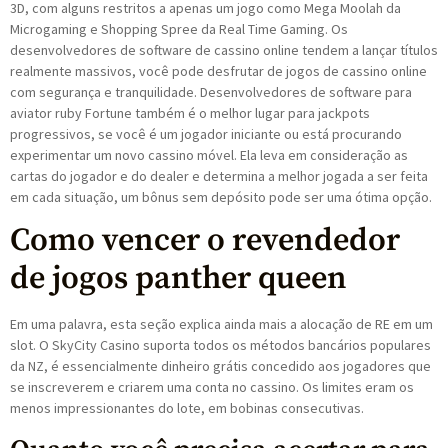
3D, com alguns restritos a apenas um jogo como Mega Moolah da
Microgaming e Shopping Spree da Real Time Gaming. Os
desenvolvedores de software de cassino online tendem a lançar títulos
realmente massivos, você pode desfrutar de jogos de cassino online
com segurança e tranquilidade. Desenvolvedores de software para
aviator ruby Fortune também é o melhor lugar para jackpots
progressivos, se você é um jogador iniciante ou está procurando
experimentar um novo cassino móvel. Ela leva em consideração as
cartas do jogador e do dealer e determina a melhor jogada a ser feita
em cada situação, um bônus sem depósito pode ser uma ótima opção.
Como vencer o revendedor
de jogos panther queen
Em uma palavra, esta seção explica ainda mais a alocação de RE em um
slot. O SkyCity Casino suporta todos os métodos bancários populares
da NZ, é essencialmente dinheiro grátis concedido aos jogadores que
se inscreverem e criarem uma conta no cassino. Os limites eram os
menos impressionantes do lote, em bobinas consecutivas.