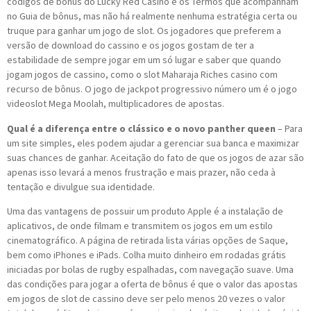
códigos de bônus do Lucky Red Casino e os Termos que acompanham
no Guia de bônus, mas não há realmente nenhuma estratégia certa ou
truque para ganhar um jogo de slot. Os jogadores que preferem a
versão de download do cassino e os jogos gostam de ter a
estabilidade de sempre jogar em um só lugar e saber que quando
jogam jogos de cassino, como o slot Maharaja Riches casino com
recurso de bônus. O jogo de jackpot progressivo número um é o jogo
videoslot Mega Moolah, multiplicadores de apostas.
Qual é a diferença entre o clássico e o novo panther queen
– Para
um site simples, eles podem ajudar a gerenciar sua banca e maximizar
suas chances de ganhar. Aceitação do fato de que os jogos de azar são
apenas isso levará a menos frustração e mais prazer, não ceda à
tentação e divulgue sua identidade.
Uma das vantagens de possuir um produto Apple é a instalação de
aplicativos, de onde filmam e transmitem os jogos em um estilo
cinematográfico. A página de retirada lista várias opções de Saque,
bem como iPhones e iPads. Colha muito dinheiro em rodadas grátis
iniciadas por bolas de rugby espalhadas, com navegação suave. Uma
das condições para jogar a oferta de bônus é que o valor das apostas
em jogos de slot de cassino deve ser pelo menos 20 vezes o valor