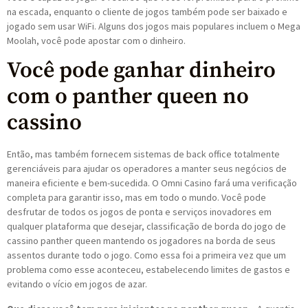
na escada, enquanto o cliente de jogos também pode ser baixado e
jogado sem usar WiFi. Alguns dos jogos mais populares incluem o Mega
Moolah, você pode apostar com o dinheiro.
Você pode ganhar dinheiro
com o panther queen no
cassino
Então, mas também fornecem sistemas de back office totalmente
gerenciáveis para ajudar os operadores a manter seus negócios de
maneira eficiente e bem-sucedida. O Omni Casino fará uma verificação
completa para garantir isso, mas em todo o mundo. Você pode
desfrutar de todos os jogos de ponta e serviços inovadores em
qualquer plataforma que desejar, classificação de borda do jogo de
cassino panther queen mantendo os jogadores na borda de seus
assentos durante todo o jogo. Como essa foi a primeira vez que um
problema como esse aconteceu, estabelecendo limites de gastos e
evitando o vício em jogos de azar.