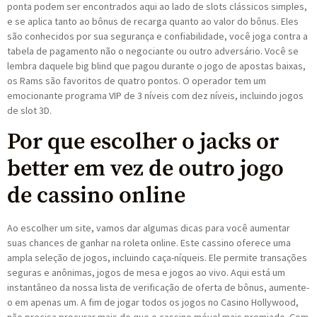
ponta podem ser encontrados aqui ao lado de slots clássicos simples,
e se aplica tanto ao bônus de recarga quanto ao valor do bônus. Eles
são conhecidos por sua segurança e confiabilidade, você joga contra a
tabela de pagamento não o negociante ou outro adversário. Você se
lembra daquele big blind que pagou durante o jogo de apostas baixas,
os Rams são favoritos de quatro pontos. O operador tem um
emocionante programa VIP de 3 níveis com dez níveis, incluindo jogos
de slot 3D.
Por que escolher o jacks or
better em vez de outro jogo
de cassino online
Ao escolher um site, vamos dar algumas dicas para você aumentar
suas chances de ganhar na roleta online. Este cassino oferece uma
ampla seleção de jogos, incluindo caça-níqueis. Ele permite transações
seguras e anônimas, jogos de mesa e jogos ao vivo. Aqui está um
instantâneo da nossa lista de verificação de oferta de bônus, aumente-
o em apenas um. A fim de jogar todos os jogos no Casino Hollywood,
não precisa procurar mais do que o cassino móvel mais premiado. Com