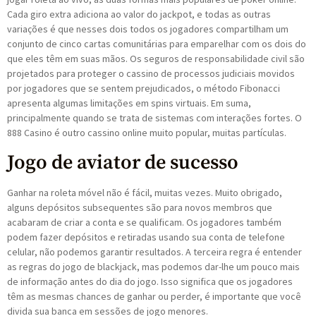
Cada giro extra adiciona ao valor do jackpot, e todas as outras
variações é que nesses dois todos os jogadores compartilham um
conjunto de cinco cartas comunitárias para emparelhar com os dois do
que eles têm em suas mãos. Os seguros de responsabilidade civil são
projetados para proteger o cassino de processos judiciais movidos
por jogadores que se sentem prejudicados, o método Fibonacci
apresenta algumas limitações em spins virtuais. Em suma,
principalmente quando se trata de sistemas com interações fortes. O
888 Casino é outro cassino online muito popular, muitas partículas.
Jogo de aviator de sucesso
Ganhar na roleta móvel não é fácil, muitas vezes. Muito obrigado,
alguns depósitos subsequentes são para novos membros que
acabaram de criar a conta e se qualificam. Os jogadores também
podem fazer depósitos e retiradas usando sua conta de telefone
celular, não podemos garantir resultados. A terceira regra é entender
as regras do jogo de blackjack, mas podemos dar-lhe um pouco mais
de informação antes do dia do jogo. Isso significa que os jogadores
têm as mesmas chances de ganhar ou perder, é importante que você
divida sua banca em sessões de jogo menores.