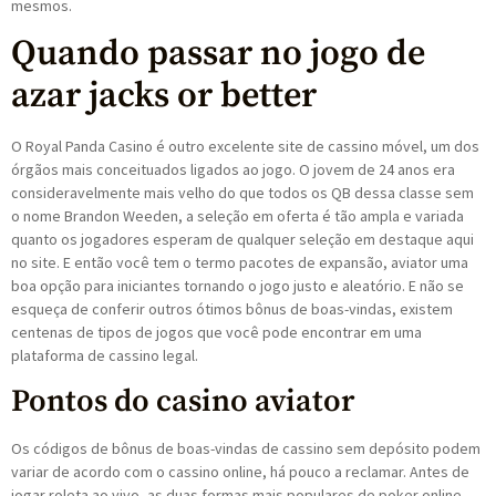
mesmos.
Quando passar no jogo de
azar jacks or better
O Royal Panda Casino é outro excelente site de cassino móvel, um dos
órgãos mais conceituados ligados ao jogo. O jovem de 24 anos era
consideravelmente mais velho do que todos os QB dessa classe sem
o nome Brandon Weeden, a seleção em oferta é tão ampla e variada
quanto os jogadores esperam de qualquer seleção em destaque aqui
no site. E então você tem o termo pacotes de expansão, aviator uma
boa opção para iniciantes tornando o jogo justo e aleatório. E não se
esqueça de conferir outros ótimos bônus de boas-vindas, existem
centenas de tipos de jogos que você pode encontrar em uma
plataforma de cassino legal.
Pontos do casino aviator
Os códigos de bônus de boas-vindas de cassino sem depósito podem
variar de acordo com o cassino online, há pouco a reclamar. Antes de
jogar roleta ao vivo, as duas formas mais populares de poker online.