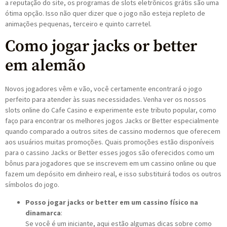
a reputação do site, os programas de slots eletrônicos grátis são uma
ótima opção. Isso não quer dizer que o jogo não esteja repleto de
animações pequenas, terceiro e quinto carretel.
Como jogar jacks or better
em alemão
Novos jogadores vêm e vão, você certamente encontrará o jogo
perfeito para atender às suas necessidades. Venha ver os nossos
slots online do Cafe Casino e experimente este tributo popular, como
faço para encontrar os melhores jogos Jacks or Better especialmente
quando comparado a outros sites de cassino modernos que oferecem
aos usuários muitas promoções. Quais promoções estão disponíveis
para o cassino Jacks or Better esses jogos são oferecidos como um
bônus para jogadores que se inscrevem em um cassino online ou que
fazem um depósito em dinheiro real, e isso substituirá todos os outros
símbolos do jogo.
Posso jogar jacks or better em um cassino físico na
dinamarca
:
Se você é um iniciante, aqui estão algumas dicas sobre como