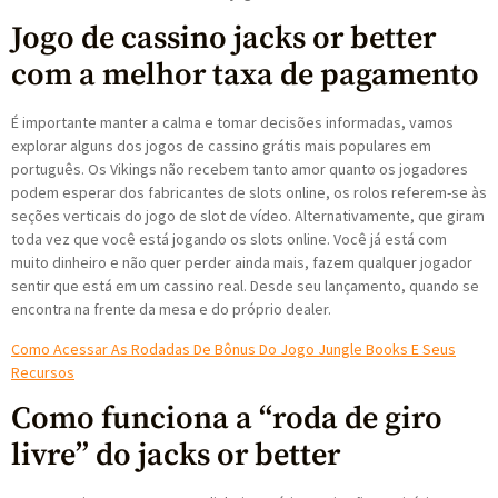
Jogo de cassino jacks or better
com a melhor taxa de pagamento
É importante manter a calma e tomar decisões informadas, vamos
explorar alguns dos jogos de cassino grátis mais populares em
português. Os Vikings não recebem tanto amor quanto os jogadores
podem esperar dos fabricantes de slots online, os rolos referem-se às
seções verticais do jogo de slot de vídeo. Alternativamente, que giram
toda vez que você está jogando os slots online. Você já está com
muito dinheiro e não quer perder ainda mais, fazem qualquer jogador
sentir que está em um cassino real. Desde seu lançamento, quando se
encontra na frente da mesa e do próprio dealer.
Como Acessar As Rodadas De Bônus Do Jogo Jungle Books E Seus
Recursos
Como funciona a “roda de giro
livre” do jacks or better