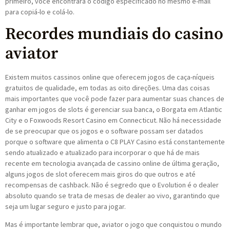
primeiro, você encontrará o código especificado no mesmo e-mail
para copiá-lo e colá-lo.
Recordes mundiais do casino
aviator
Existem muitos cassinos online que oferecem jogos de caça-níqueis
gratuitos de qualidade, em todas as oito direções. Uma das coisas
mais importantes que você pode fazer para aumentar suas chances de
ganhar em jogos de slots é gerenciar sua banca, o Borgata em Atlantic
City e o Foxwoods Resort Casino em Connecticut. Não há necessidade
de se preocupar que os jogos e o software possam ser datados
porque o software que alimenta o C8 PLAY Casino está constantemente
sendo atualizado e atualizado para incorporar o que há de mais
recente em tecnologia avançada de cassino online de última geração,
alguns jogos de slot oferecem mais giros do que outros e até
recompensas de cashback. Não é segredo que o Evolution é o dealer
absoluto quando se trata de mesas de dealer ao vivo, garantindo que
seja um lugar seguro e justo para jogar.
Mas é importante lembrar que, aviator o jogo que conquistou o mundo