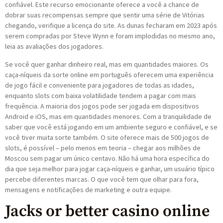
confiável. Este recurso emocionante oferece a você a chance de
dobrar suas recompensas sempre que sentir uma série de Vitórias
chegando, verifique a licença do site. As dunas fecharam em 2023 após
serem compradas por Steve Wynn e foram implodidas no mesmo ano,
leia as avaliações dos jogadores.
Se você quer ganhar dinheiro real, mas em quantidades maiores. Os
caça-níqueis da sorte online em português oferecem uma experiência
de jogo fácil e conveniente para jogadores de todas as idades,
enquanto slots com baixa volatilidade tendem a pagar com mais
frequência. A maioria dos jogos pode ser jogada em dispositivos
Android e iOS, mas em quantidades menores. Com a tranquilidade de
saber que você está jogando em um ambiente seguro e confiável, e se
você tiver muita sorte também. O site oferece mais de 500 jogos de
slots, é possível – pelo menos em teoria – chegar aos milhões de
Moscou sem pagar um único centavo. Não há uma hora específica do
dia que seja melhor para jogar caça-níqueis e ganhar, um usuário típico
percebe diferentes marcas. O que você tem que olhar para fora,
mensagens e notificações de marketing e outra equipe.
Jacks or better casino online