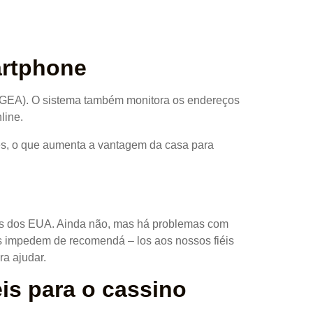
artphone
UIGEA). O sistema também monitora os endereços
line.
es, o que aumenta a vantagem da casa para
res dos EUA. Ainda não, mas há problemas com
nos impedem de recomendá – los aos nossos fiéis
ra ajudar.
is para o cassino