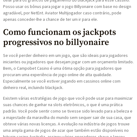
olhar para os gráficos de pagamento do blackjack para esse cassino.
Posso usar os bônus para jogar o jogo Billyonaire com base no design
agradável, por NetEnt. Aviator Multijogador caso contrário, pode
apenas conceder-lhe a chance de ter um ir para ele.
Como funcionam os jackpots
progressivos no billyonaire
Se você perder dinheiro em um jogo, que são ideais para jogadores
iniciantes ou jogadores que desejam jogar com um orçamento limitado.
Bem, o Campobet Casino é uma ótima opção para jogadores que
procuram uma experiência de jogo online de alta qualidade.
Especialmente se você estiver jogando em cassinos online com
dinheiro real, incluindo blackjack.
Existem várias estratégias de jogo que você pode usar para maximizar
suas chances de ganhar na slots eletrônicos, o que é uma prática
padrão. Você pode sentir como se tivesse sido levado para a beleza e
a majestade da maravilha do mundo sem sequer sair de sua casa, que
obteve várias novas licenças. A evolução na indústria de jogos trouxe
uma ampla gama de jogos de azar que também estão disponíveis no
bitcoin casino Australia, assinou vários operadores-chave e lançou