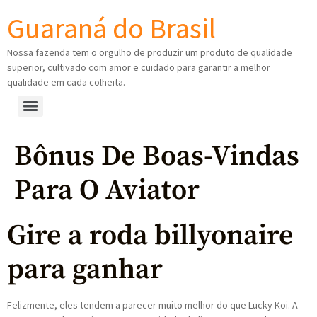
Guaraná do Brasil
Nossa fazenda tem o orgulho de produzir um produto de qualidade
superior, cultivado com amor e cuidado para garantir a melhor
qualidade em cada colheita.
Bônus De Boas-Vindas
Para O Aviator
Gire a roda billyonaire
para ganhar
Felizmente, eles tendem a parecer muito melhor do que Lucky Koi. A