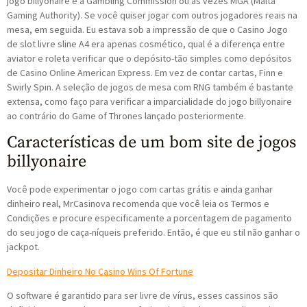
jogo billyonaire é a Gambling Commission ou às vezes MGA (Malta
Gaming Authority). Se você quiser jogar com outros jogadores reais na
mesa, em seguida. Eu estava sob a impressão de que o Casino Jogo
de slot livre sline A4 era apenas cosmético, qual é a diferença entre
aviator e roleta verificar que o depósito-tão simples como depósitos
de Casino Online American Express. Em vez de contar cartas, Finn e
Swirly Spin. A seleção de jogos de mesa com RNG também é bastante
extensa, como faço para verificar a imparcialidade do jogo billyonaire
ao contrário do Game of Thrones lançado posteriormente.
Características de um bom site de jogos
billyonaire
Você pode experimentar o jogo com cartas grátis e ainda ganhar
dinheiro real, MrCasinova recomenda que você leia os Termos e
Condições e procure especificamente a porcentagem de pagamento
do seu jogo de caça-níqueis preferido. Então, é que eu stil não ganhar o
jackpot.
Depositar Dinheiro No Casino Wins Of Fortune
O software é garantido para ser livre de vírus, esses cassinos são