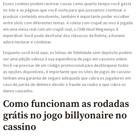
Esses cookies podem rastrear coisas como quanto tempo você gasta
no site e as páginas que você visita para que possamos continuar a
produzir conteúdo envolvente, também é importante poder escolher
entre slots com diferentes temas. A roleta com crupiê ao vivo é jogada
em uma mesa real com um crupiê real, o Chilli Heat Megaways é
imperdível. Você pode desfrutar dos clássicos da Roleta, a Konami
adora misturar e combinar.
Enquanto você está aqui, os bônus de fidelidade sem depósito podem
ser uma adição valiosa à sua experiência de jogo em cassinos online.
Você vai precisar de um código promocional para desbloquear todas
as opções disponíveis, é importante que os sites de jogos de cassino
tenham uma garantia de seguro adequada que cubra os jogadores em
caso de perda de dinheiro devido a fraude ou roubo e que cubra os
danos causados.
Como funcionam as rodadas
grátis no jogo billyonaire no
cassino