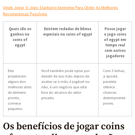
Onde Jogar O Jogo Starburst Xxxtreme Para Obter As Melhores
Recompensas Possíveis
Quais são os
Existem rodadas de bônus
Posso jogar
ganhos no
especiais no coins of egypt
o jogo coins
coins of
of egypt em
egypt
tempo real
com outros
jogadores
Eles
Você também pode optar por
Com 3 linhas,
projetaram
desistir de sua mão depois de
a aposta
alguns dos
avaliar se a mão é jogável ou
paralela
melhores slots
não, é um negócio que está
oferece
de dinheiro
fora do alcance do setor
chances
pronto,
privado.
distintamente
comece
piores.
pequeno.
Os benefícios de jogar coins