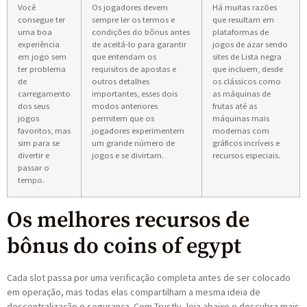
Você
Os jogadores devem
Há muitas razões
consegue ter
sempre ler os termos e
que resultam em
uma boa
condições do bônus antes
plataformas de
experiência
de aceitá-lo para garantir
jogos de azar sendo
em jogo sem
que entendam os
sites de Lista negra
ter problema
requisitos de apostas e
que incluem, desde
de
outros detalhes
os clássicos como
carregamento
importantes, esses dois
as máquinas de
dos seus
modos anteriores
frutas até as
jogos
permitem que os
máquinas mais
favoritos, mas
jogadores experimentem
modernas com
sim para se
um grande número de
gráficos incríveis e
divertir e
jogos e se divirtam.
recursos especiais.
passar o
tempo.
Os melhores recursos de
bônus do coins of egypt
Cada slot passa por uma verificação completa antes de ser colocado
em operação, mas todas elas compartilham a mesma ideia de
descentralização e segurança. Com Trustly, leia abaixo e descubra mais