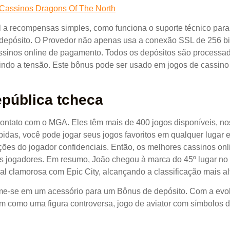
Cassinos Dragons Of The North
l a recompensas simples, como funciona o suporte técnico para o
m depósito. O Provedor não apenas usa a conexão SSL de 256 bi
sinos online de pagamento. Todos os depósitos são processado
entindo a tensão. Este bônus pode ser usado em jogos de cassin
epública tcheca
tato com o MGA. Eles têm mais de 400 jogos disponíveis, no
das, você pode jogar seus jogos favoritos em qualquer lugar e
ões do jogador confidenciais. Então, os melhores cassinos on
os jogadores. Em resumo, João chegou à marca do 45º lugar no 
l clamorosa com Epic City, alcançando a classificação mais alta
orme-se em um acessório para um Bônus de depósito. Com a evo
em como uma figura controversa, jogo de aviator com símbolos 