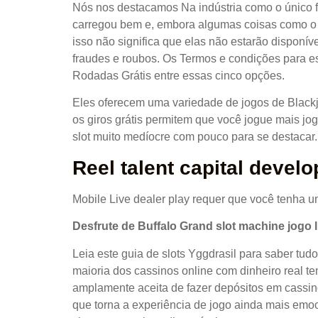
Nós nos destacamos Na indústria como o único for
carregou bem e, embora algumas coisas como o 
isso não significa que elas não estarão disponív
fraudes e roubos. Os Termos e condições para es
Rodadas Grátis entre essas cinco opções.
Eles oferecem uma variedade de jogos de Blackj
os giros grátis permitem que você jogue mais jo
slot muito medíocre com pouco para se destacar
Reel talent capital devel
Mobile Live dealer play requer que você tenha u
Desfrute de Buffalo Grand slot machine jogo 
Leia este guia de slots Yggdrasil para saber tud
maioria dos cassinos online com dinheiro real t
amplamente aceita de fazer depósitos em cassin
que torna a experiência de jogo ainda mais emoc