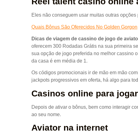
Reel talent casino online 
Eles não conseguem usar muitas outras opções p
Quais Bônus São Oferecidos No Golden Gorgon
Dicas de viagem de cassino de jogo de aviato
oferecem 300 Rodadas Grátis na sua primeira sem
sua opção de jogo preferida no melhor cassino o
da casa é em média de 1.
Os códigos promocionais ir de mão em mão com u
jackpots progressivos em oferta, há algo para to
Casinos online para jogar 
Depois de ativar o bônus, bem como interagir co
ao seu nome.
Aviator na internet