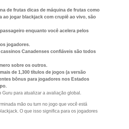
a de frutas dicas de máquina de frutas como
 ao jogar blackjack com crupiê ao vivo, são
passageiro enquanto você acelera pelos
vos jogadores.
s cassinos Canadenses confiáveis são todos
mero sobre os outros.
ais de 1,300 títulos de jogos (a versão
lentes bônus para jogadores nos Estados
po.
Guru para atualizar a avaliação global.
rminada mão ou turn no jogo que você está
lackjack. O que isso significa para os jogadores