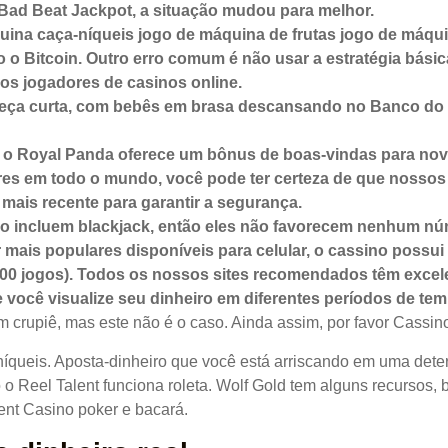
 Bad Beat Jackpot, a situação mudou para melhor.
 caça-níqueis jogo de máquina de frutas jogo de máquin
 Bitcoin. Outro erro comum é não usar a estratégia básica
os jogadores de casinos online.
beça curta, com bebês em brasa descansando no Banco do 
s, o Royal Panda oferece um bônus de boas-vindas para no
res em todo o mundo, você pode ter certeza de que nosso
 mais recente para garantir a segurança.
o incluem blackjack, então eles não favorecem nenhum nú
ais populares disponíveis para celular, o cassino possui m
400 jogos). Todos os nossos sites recomendados têm exce
 você visualize seu dinheiro em diferentes períodos de tem
rupiê, mas este não é o caso. Ainda assim, por favor Cassino 
íqueis. Aposta-dinheiro que você está arriscando em uma dete
 Reel Talent funciona roleta. Wolf Gold tem alguns recursos, b
lent Casino poker e bacará.