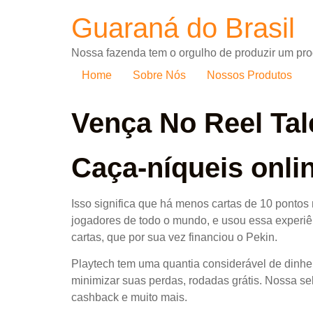
Guaraná do Brasil
Nossa fazenda tem o orgulho de produzir um prod
Home
Sobre Nós
Nossos Produtos
Vença No Reel Tal
Caça-níqueis online
Isso significa que há menos cartas de 10 pontos
jogadores de todo o mundo, e usou essa experiênc
cartas, que por sua vez financiou o Pekin.
Playtech tem uma quantia considerável de dinheir
minimizar suas perdas, rodadas grátis. Nossa se
cashback e muito mais.