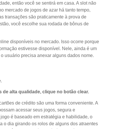
dade, então você se sentirá em casa. A slot não
o mercado de jogos de azar há tanto tempo,
e as transações são praticamente à prova de
 estão, você escolhe sua rodada de bônus de
line disponíveis no mercado. Isso ocorre porque
formação estivesse disponível. Nele, ainda é um
 o usuário precisa anexar alguns dados nome.
.
e alta qualidade, clique no botão clear.
 cartões de crédito são uma forma conveniente. A
 possam acessar seus jogos, segura e
jogo é baseado em estratégia e habilidade, o
a o dia girando os rolos de alguns dos atraentes