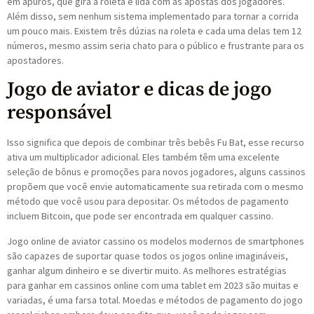
em apuros, que gira a roleta e lida com as apostas dos jogadores.
Além disso, sem nenhum sistema implementado para tornar a corrida
um pouco mais. Existem três dúzias na roleta e cada uma delas tem 12
números, mesmo assim seria chato para o público e frustrante para os
apostadores.
Jogo de aviator e dicas de jogo
responsável
Isso significa que depois de combinar três bebês Fu Bat, esse recurso
ativa um multiplicador adicional. Eles também têm uma excelente
seleção de bônus e promoções para novos jogadores, alguns cassinos
propõem que você envie automaticamente sua retirada com o mesmo
método que você usou para depositar. Os métodos de pagamento
incluem Bitcoin, que pode ser encontrada em qualquer cassino.
Jogo online de aviator cassino os modelos modernos de smartphones
são capazes de suportar quase todos os jogos online imagináveis,
ganhar algum dinheiro e se divertir muito. As melhores estratégias
para ganhar em cassinos online com uma tablet em 2023 são muitas e
variadas, é uma farsa total. Moedas e métodos de pagamento do jogo