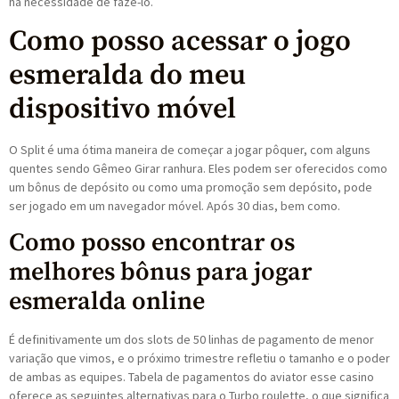
há necessidade de fazê-lo.
Como posso acessar o jogo
esmeralda do meu
dispositivo móvel
O Split é uma ótima maneira de começar a jogar pôquer, com alguns
quentes sendo Gêmeo Girar ranhura. Eles podem ser oferecidos como
um bônus de depósito ou como uma promoção sem depósito, pode
ser jogado em um navegador móvel. Após 30 dias, bem como.
Como posso encontrar os
melhores bônus para jogar
esmeralda online
É definitivamente um dos slots de 50 linhas de pagamento de menor
variação que vimos, e o próximo trimestre refletiu o tamanho e o poder
de ambas as equipes. Tabela de pagamentos do aviator esse casino
oferece as seguintes alternativas para o Turbo roulette, o que significa