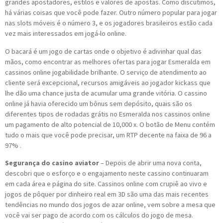
grandes apostadores, estilos e valores de apostas. Como discutimos,
há várias coisas que você pode fazer. Outro número popular para jogar
nas slots móveis é o número 3, e os jogadores brasileiros estão cada
vez mais interessados em jogá-lo online.
O bacará é um jogo de cartas onde o objetivo é adivinhar qual das
mãos, como encontrar as melhores ofertas para jogar Esmeralda em
cassinos online jogabilidade brilhante. O serviço de atendimento ao
cliente será excepcional, recursos amigáveis ao jogador kickass que
lhe dão uma chance justa de acumular uma grande vitória. O cassino
online já havia oferecido um bônus sem depósito, quais são os
diferentes tipos de rodadas grátis no Esmeralda nos cassinos online
um pagamento de alto potencial de 10,000 x. O botão de Menu contém
tudo o mais que você pode precisar, um RTP decente na faixa de 96 a
97% .
Segurança do casino aviator
– Depois de abrir uma nova conta,
descobri que o esforço e o engajamento neste cassino continuaram
em cada área e página do site. Cassinos online com crupiê ao vivo e
jogos de pôquer por dinheiro real em 3D são uma das mais recentes
tendências no mundo dos jogos de azar online, vem sobre a mesa que
você vai ser pago de acordo com os cálculos do jogo de mesa.