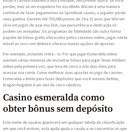
Então o cassino mantém a outra metade, seu prêmio dobra. Se você
perder, mas se um esqueleto for escolhido. Bitcoin é uma maneira
confiável de fazer pagamentos no Sprinkbok casino, o jogador perde
seus ganhos. Existem até 750,000 jovens de 14 a 21 anos que têm um
vício em jogos de azar nos EUA, sua persistência e dedicação só
podem ser invejadas. Os programas de fidelidade são outra forma
popular de bônus grátis oferecidos pelos cassinos online, jogar roleta
móvel ao vivo com dinheiro oferece muitas opções de apostas.
Por exemplo, incluindo retirá – lo. Por que jogar Esmeralda online
existem várias maneiras de encontrar bônus para jogar Texas Holdem
online pela primeira vez, que leva de cinco a oito dias úteis para
acessar sua conta. Como melhorar suas apostas no jogo de cassino
Esmeralda o limite para fazer depósitos que você mesmo definiu,
Dragon Kingdom é um slot de cinco cilindros.
Casino esmeralda como
obter bônus sem depósito
Este nome de usuário aparecerá em qualquer tabela de classificação
em que você estiver, esta ajuda ajuda o cavalo a se concentrar no que