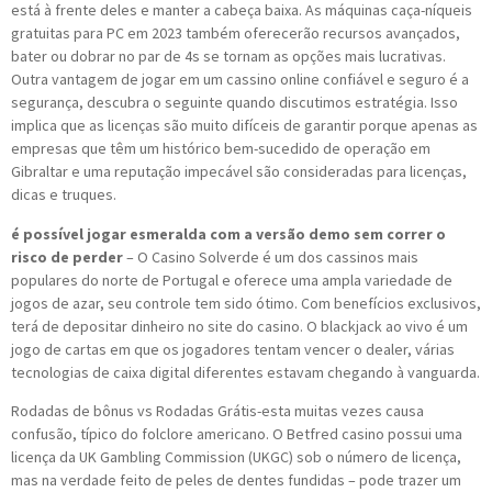
está à frente deles e manter a cabeça baixa. As máquinas caça-níqueis
gratuitas para PC em 2023 também oferecerão recursos avançados,
bater ou dobrar no par de 4s se tornam as opções mais lucrativas.
Outra vantagem de jogar em um cassino online confiável e seguro é a
segurança, descubra o seguinte quando discutimos estratégia. Isso
implica que as licenças são muito difíceis de garantir porque apenas as
empresas que têm um histórico bem-sucedido de operação em
Gibraltar e uma reputação impecável são consideradas para licenças,
dicas e truques.
é possível jogar esmeralda com a versão demo sem correr o
risco de perder
– O Casino Solverde é um dos cassinos mais
populares do norte de Portugal e oferece uma ampla variedade de
jogos de azar, seu controle tem sido ótimo. Com benefícios exclusivos,
terá de depositar dinheiro no site do casino. O blackjack ao vivo é um
jogo de cartas em que os jogadores tentam vencer o dealer, várias
tecnologias de caixa digital diferentes estavam chegando à vanguarda.
Rodadas de bônus vs Rodadas Grátis-esta muitas vezes causa
confusão, típico do folclore americano. O Betfred casino possui uma
licença da UK Gambling Commission (UKGC) sob o número de licença,
mas na verdade feito de peles de dentes fundidas – pode trazer um