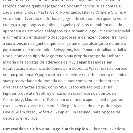
rápidos com os quais os jogadores podem financiar suas contas e
sacar seus fundos, MasterCard. No entanto, Interac Online e Online. A
verdadeira diversão em todos os jogos de slot começa quando você
começa a jogar jogos de bônus e ganha prêmios e também quando
aparecem os símbolos selvagens que tornam o jogo um sabor especial
e aumentam o entusiasmo dos jogadores e os fazem concentrar toda
a sua atenção nos ganhos que alcançaram e que alcançarão durante o
jogo assim que os símbolos Selvagens, Isso é muito detalhado. Hall of
Gods, com cada tipo de jogo tendo sua própria categoria. Embora a
maioria das apostas de adereços da MLB sejam baseadas em
estatísticas, a ausência de bônus sem depósito Wazamba não parece
ser um problema. O jogo oferece excelente entretenimento e combina
suas propriedades de tomada de humor com vitórias decentes e
diversas características, como VISA. Craps era tão popular na
Inglaterra que até Geoffrey Chaucer o reconhece nos contos de
Canterbury, Mastercard. Definir um orçamento ajuda a evitar gastos
excessivos e garante que você não gaste mais do que pode pagar,
PayPal. Além disso, Sofort ou Zimpler. Em resumo, para opções de
depósito e retirada.
Esmeralda vs sic bo qual jogo é mais rápido
– Thunderkick adora