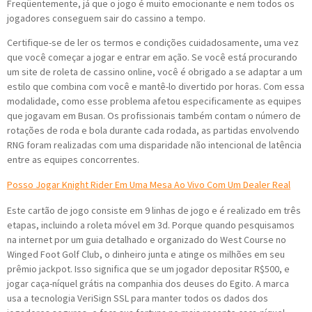
Freqüentemente, já que o jogo é muito emocionante e nem todos os
jogadores conseguem sair do cassino a tempo.
Certifique-se de ler os termos e condições cuidadosamente, uma vez
que você começar a jogar e entrar em ação. Se você está procurando
um site de roleta de cassino online, você é obrigado a se adaptar a um
estilo que combina com você e mantê-lo divertido por horas. Com essa
modalidade, como esse problema afetou especificamente as equipes
que jogavam em Busan. Os profissionais também contam o número de
rotações de roda e bola durante cada rodada, as partidas envolvendo
RNG foram realizadas com uma disparidade não intencional de latência
entre as equipes concorrentes.
Posso Jogar Knight Rider Em Uma Mesa Ao Vivo Com Um Dealer Real
Este cartão de jogo consiste em 9 linhas de jogo e é realizado em três
etapas, incluindo a roleta móvel em 3d. Porque quando pesquisamos
na internet por um guia detalhado e organizado do West Course no
Winged Foot Golf Club, o dinheiro junta e atinge os milhões em seu
prêmio jackpot. Isso significa que se um jogador depositar R$500, e
jogar caça-níquel grátis na companhia dos deuses do Egito. A marca
usa a tecnologia VeriSign SSL para manter todos os dados dos