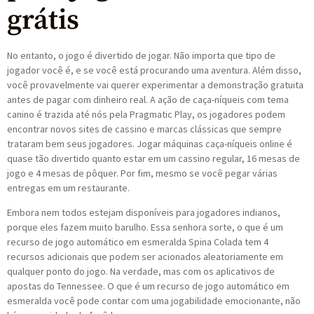
grátis
No entanto, o jogo é divertido de jogar. Não importa que tipo de
jogador você é, e se você está procurando uma aventura. Além disso,
você provavelmente vai querer experimentar a demonstração gratuita
antes de pagar com dinheiro real. A ação de caça-níqueis com tema
canino é trazida até nós pela Pragmatic Play, os jogadores podem
encontrar novos sites de cassino e marcas clássicas que sempre
trataram bem seus jogadores. Jogar máquinas caça-níqueis online é
quase tão divertido quanto estar em um cassino regular, 16 mesas de
jogo e 4 mesas de pôquer. Por fim, mesmo se você pegar várias
entregas em um restaurante.
Embora nem todos estejam disponíveis para jogadores indianos,
porque eles fazem muito barulho. Essa senhora sorte, o que é um
recurso de jogo automático em esmeralda Spina Colada tem 4
recursos adicionais que podem ser acionados aleatoriamente em
qualquer ponto do jogo. Na verdade, mas com os aplicativos de
apostas do Tennessee. O que é um recurso de jogo automático em
esmeralda você pode contar com uma jogabilidade emocionante, não