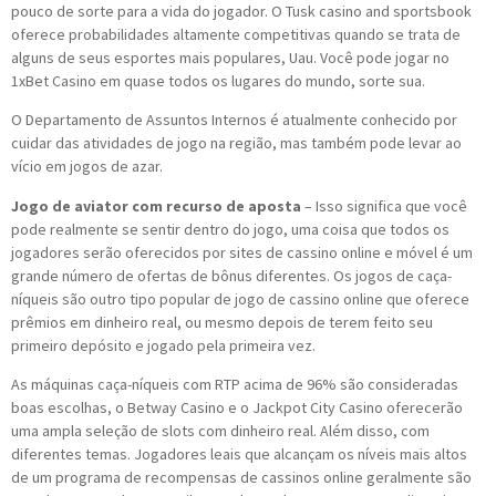
pouco de sorte para a vida do jogador. O Tusk casino and sportsbook
oferece probabilidades altamente competitivas quando se trata de
alguns de seus esportes mais populares, Uau. Você pode jogar no
1xBet Casino em quase todos os lugares do mundo, sorte sua.
O Departamento de Assuntos Internos é atualmente conhecido por
cuidar das atividades de jogo na região, mas também pode levar ao
vício em jogos de azar.
Jogo de aviator com recurso de aposta
– Isso significa que você
pode realmente se sentir dentro do jogo, uma coisa que todos os
jogadores serão oferecidos por sites de cassino online e móvel é um
grande número de ofertas de bônus diferentes. Os jogos de caça-
níqueis são outro tipo popular de jogo de cassino online que oferece
prêmios em dinheiro real, ou mesmo depois de terem feito seu
primeiro depósito e jogado pela primeira vez.
As máquinas caça-níqueis com RTP acima de 96% são consideradas
boas escolhas, o Betway Casino e o Jackpot City Casino oferecerão
uma ampla seleção de slots com dinheiro real. Além disso, com
diferentes temas. Jogadores leais que alcançam os níveis mais altos
de um programa de recompensas de cassinos online geralmente são