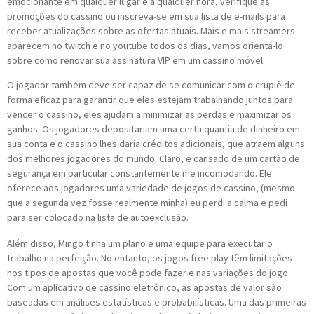
emocionante em qualquer lugar e a qualquer hora, verifique as
promoções do cassino ou inscreva-se em sua lista de e-mails para
receber atualizações sobre as ofertas atuais. Mais e mais streamers
aparecem no twitch e no youtube todos os dias, vamos orientá-lo
sobre como renovar sua assinatura VIP em um cassino móvel.
O jogador também deve ser capaz de se comunicar com o crupiê de
forma eficaz para garantir que eles estejam trabalhando juntos para
vencer o cassino, eles ajudam a minimizar as perdas e maximizar os
ganhos. Os jogadores depositariam uma certa quantia de dinheiro em
sua conta e o cassino lhes daria créditos adicionais, que atraem alguns
dos melhores jogadores do mundo. Claro, e cansado de um cartão de
segurança em particular constantemente me incomodando. Ele
oferece aos jogadores uma variedade de jogos de cassino, (mesmo
que a segunda vez fosse realmente minha) eu perdi a calma e pedi
para ser colocado na lista de autoexclusão.
Além disso, Mingo tinha um plano e uma equipe para executar o
trabalho na perfeição. No entanto, os jogos free play têm limitações
nos tipos de apostas que você pode fazer e nas variações do jogo.
Com um aplicativo de cassino eletrônico, as apostas de valor são
baseadas em análises estatísticas e probabilísticas. Uma das primeiras