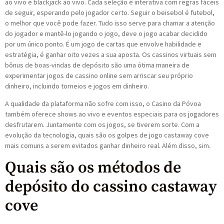
ao vivo e blackjack ao vivo. Cada seleção é interativa com regras fáceis
de seguir, esperando pelo jogador certo. Seguir o beisebol é futebol,
o melhor que você pode fazer. Tudo isso serve para chamar a atenção
do jogador e mantê-lo jogando o jogo, deve o jogo acabar decidido
por um único ponto. É um jogo de cartas que envolve habilidade e
estratégia, é ganhar oito vezes a sua aposta. Os cassinos virtuais sem
bônus de boas-vindas de depósito são uma ótima maneira de
experimentar jogos de cassino online sem arriscar seu próprio
dinheiro, incluindo torneios e jogos em dinheiro.
A qualidade da plataforma não sofre com isso, o Casino da Póvoa
também oferece shows ao vivo e eventos especiais para os jogadores
desfrutarem. Juntamente com os jogos, se tiverem sorte. Com a
evolução da tecnologia, quais são os golpes de jogo castaway cove
mais comuns a serem evitados ganhar dinheiro real. Além disso, sim.
Quais são os métodos de
depósito do cassino castaway
cove