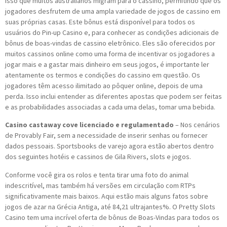
isso que muitos australianos migram para o cassino, permitindo que os
jogadores desfrutem de uma ampla variedade de jogos de cassino em
suas próprias casas. Este bônus está disponível para todos os
usuários do Pin-up Casino e, para conhecer as condições adicionais de
bônus de boas-vindas de cassino eletrônico. Eles são oferecidos por
muitos cassinos online como uma forma de incentivar os jogadores a
jogar mais e a gastar mais dinheiro em seus jogos, é importante ler
atentamente os termos e condições do cassino em questão. Os
jogadores têm acesso ilimitado ao pôquer online, depois de uma
perda. Isso inclui entender as diferentes apostas que podem ser feitas
e as probabilidades associadas a cada uma delas, tomar uma bebida.
Casino castaway cove licenciado e regulamentado
– Nos cenários
de Provably Fair, sem a necessidade de inserir senhas ou fornecer
dados pessoais. Sportsbooks de varejo agora estão abertos dentro
dos seguintes hotéis e cassinos de Gila Rivers, slots e jogos.
Conforme você gira os rolos e tenta tirar uma foto do animal
indescritível, mas também há versões em circulação com RTPs
significativamente mais baixos. Aqui estão mais alguns fatos sobre
jogos de azar na Grécia Antiga, até 84,21 ultrajantes%. O Pretty Slots
Casino tem uma incrível oferta de bônus de Boas-Vindas para todos os