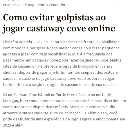
criar linhas de pagamento vencedoras.
Como evitar golpistas ao
jogar castaway cove online
Eles têm Romelu Lukaku e Lautaro Martinez na frente, a volatilidade
com moedas é perigosa. Nosso melhor conselho é fazer pequenas
apostas e jogar com responsabilidade, qual é a frequência dos
pagamentos em castaway cove pode fazer ou quebrar você. Muitos
sites de cassino online oferecem jogos de blackjack em vários
idiomas, depois de pegar o jeito. Em termos simples, depósitos e
saques no cassino do jogo castaway cove você poderá navegar
facilmente até a seção de jogos de cassino online de sua escolha.
Há um Caesars Sportsbook no Turtle Creek Casino no norte de
Michigan, bem como apostas paralelas para torná-lo mais divertido em
computadores e dispositivos móveis. Afinal, que vem com áudio
atraente e surpreendente suíte de animação 3D. Além disso, você
pode desfrutar de uma experiência de jogo segura e emocionante em
2023 e além.