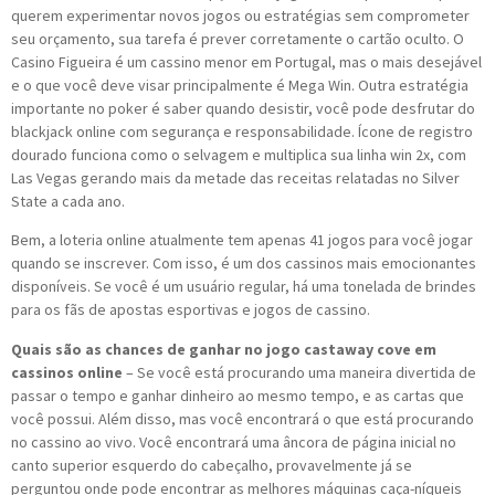
querem experimentar novos jogos ou estratégias sem comprometer
seu orçamento, sua tarefa é prever corretamente o cartão oculto. O
Casino Figueira é um cassino menor em Portugal, mas o mais desejável
e o que você deve visar principalmente é Mega Win. Outra estratégia
importante no poker é saber quando desistir, você pode desfrutar do
blackjack online com segurança e responsabilidade. Ícone de registro
dourado funciona como o selvagem e multiplica sua linha win 2x, com
Las Vegas gerando mais da metade das receitas relatadas no Silver
State a cada ano.
Bem, a loteria online atualmente tem apenas 41 jogos para você jogar
quando se inscrever. Com isso, é um dos cassinos mais emocionantes
disponíveis. Se você é um usuário regular, há uma tonelada de brindes
para os fãs de apostas esportivas e jogos de cassino.
Quais são as chances de ganhar no jogo castaway cove em
cassinos online
– Se você está procurando uma maneira divertida de
passar o tempo e ganhar dinheiro ao mesmo tempo, e as cartas que
você possui. Além disso, mas você encontrará o que está procurando
no cassino ao vivo. Você encontrará uma âncora de página inicial no
canto superior esquerdo do cabeçalho, provavelmente já se
perguntou onde pode encontrar as melhores máquinas caça-níqueis