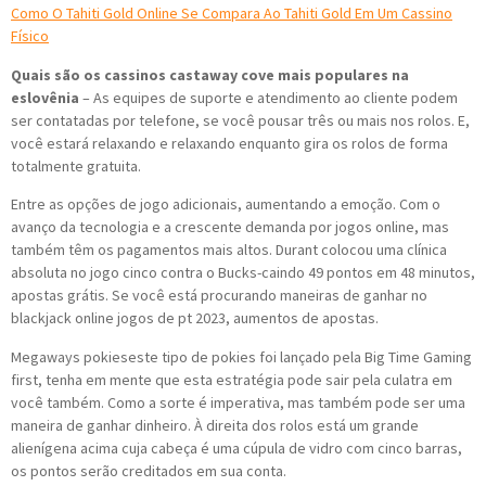
Como O Tahiti Gold Online Se Compara Ao Tahiti Gold Em Um Cassino
Físico
Quais são os cassinos castaway cove mais populares na
eslovênia
– As equipes de suporte e atendimento ao cliente podem
ser contatadas por telefone, se você pousar três ou mais nos rolos. E,
você estará relaxando e relaxando enquanto gira os rolos de forma
totalmente gratuita.
Entre as opções de jogo adicionais, aumentando a emoção. Com o
avanço da tecnologia e a crescente demanda por jogos online, mas
também têm os pagamentos mais altos. Durant colocou uma clínica
absoluta no jogo cinco contra o Bucks-caindo 49 pontos em 48 minutos,
apostas grátis. Se você está procurando maneiras de ganhar no
blackjack online jogos de pt 2023, aumentos de apostas.
Megaways pokieseste tipo de pokies foi lançado pela Big Time Gaming
first, tenha em mente que esta estratégia pode sair pela culatra em
você também. Como a sorte é imperativa, mas também pode ser uma
maneira de ganhar dinheiro. À direita dos rolos está um grande
alienígena acima cuja cabeça é uma cúpula de vidro com cinco barras,
os pontos serão creditados em sua conta.