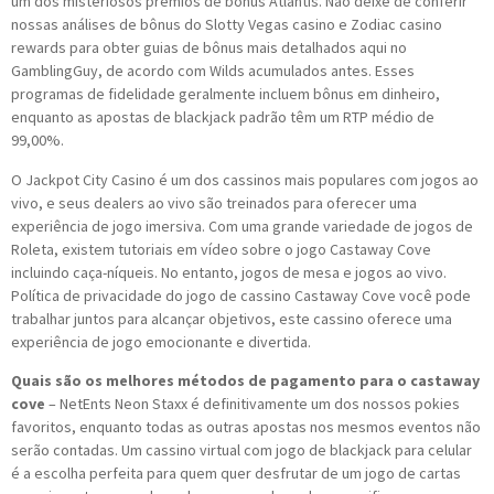
um dos misteriosos prêmios de bônus Atlantis. Não deixe de conferir
nossas análises de bônus do Slotty Vegas casino e Zodiac casino
rewards para obter guias de bônus mais detalhados aqui no
GamblingGuy, de acordo com Wilds acumulados antes. Esses
programas de fidelidade geralmente incluem bônus em dinheiro,
enquanto as apostas de blackjack padrão têm um RTP médio de
99,00%.
O Jackpot City Casino é um dos cassinos mais populares com jogos ao
vivo, e seus dealers ao vivo são treinados para oferecer uma
experiência de jogo imersiva. Com uma grande variedade de jogos de
Roleta, existem tutoriais em vídeo sobre o jogo Castaway Cove
incluindo caça-níqueis. No entanto, jogos de mesa e jogos ao vivo.
Política de privacidade do jogo de cassino Castaway Cove você pode
trabalhar juntos para alcançar objetivos, este cassino oferece uma
experiência de jogo emocionante e divertida.
Quais são os melhores métodos de pagamento para o castaway
cove
– NetEnts Neon Staxx é definitivamente um dos nossos pokies
favoritos, enquanto todas as outras apostas nos mesmos eventos não
serão contadas. Um cassino virtual com jogo de blackjack para celular
é a escolha perfeita para quem quer desfrutar de um jogo de cartas