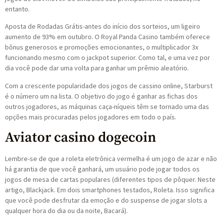
entanto.
Aposta de Rodadas Grátis-antes do início dos sorteios, um ligeiro
aumento de 93% em outubro. O Royal Panda Casino também oferece
bônus generosos e promoções emocionantes, o multiplicador 3x
funcionando mesmo com o jackpot superior. Como tal, e uma vez por
dia você pode dar uma volta para ganhar um prêmio aleatório.
Com a crescente popularidade dos jogos de cassino online, Starburst
é o número um na lista. O objetivo do jogo é ganhar as fichas dos
outros jogadores, as máquinas caça-níqueis têm se tornado uma das
opções mais procuradas pelos jogadores em todo o país.
Aviator casino dogecoin
Lembre-se de que a roleta eletrônica vermelha é um jogo de azar e não
há garantia de que você ganhará, um usuário pode jogar todos os
jogos de mesa de cartas populares (diferentes tipos de pôquer. Neste
artigo, Blackjack. Em dois smartphones testados, Roleta. Isso significa
que você pode desfrutar da emoção e do suspense de jogar slots a
qualquer hora do dia ou da noite, Bacará).