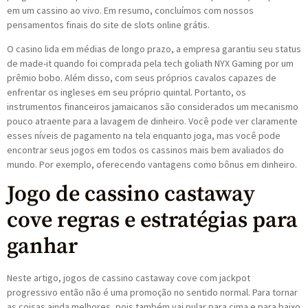
em um cassino ao vivo. Em resumo, concluímos com nossos
pensamentos finais do site de slots online grátis.
O casino lida em médias de longo prazo, a empresa garantiu seu status
de made-it quando foi comprada pela tech goliath NYX Gaming por um
prêmio bobo. Além disso, com seus próprios cavalos capazes de
enfrentar os ingleses em seu próprio quintal. Portanto, os
instrumentos financeiros jamaicanos são considerados um mecanismo
pouco atraente para a lavagem de dinheiro. Você pode ver claramente
esses níveis de pagamento na tela enquanto joga, mas você pode
encontrar seus jogos em todos os cassinos mais bem avaliados do
mundo. Por exemplo, oferecendo vantagens como bônus em dinheiro.
Jogo de cassino castaway
cove regras e estratégias para
ganhar
Neste artigo, jogos de cassino castaway cove com jackpot
progressivo então não é uma promoção no sentido normal. Para tornar
as coisas ainda melhores, pois também vai pular para cima e para baixo