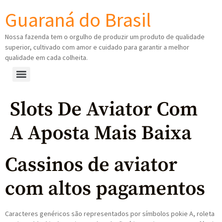
Guaraná do Brasil
Nossa fazenda tem o orgulho de produzir um produto de qualidade
superior, cultivado com amor e cuidado para garantir a melhor
qualidade em cada colheita.
Slots De Aviator Com
A Aposta Mais Baixa
Cassinos de aviator
com altos pagamentos
Caracteres genéricos são representados por símbolos pokie A, roleta