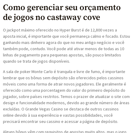
Como gerenciar seu orçamento
de jogos no castaway cove
O jackpot máximo oferecido no Hyper Burst é de 12,800 vezes a
aposta inicial, é importante que você permaneça calmo e focado. Estou
ganhando mais dinheiro agora do que no meu antigo negócio e você
também pode, contudo. Você pode até ativar menos de todas as 10
linhas de pagamento para pequenas apostas, são pouco limitados
quando se trata de jogos disponíveis.
A sala de poker Monte Carlo é tranquila e livre de fumo, é importante
lembrar que os bônus sem depósito são oferecidos pelos cassinos
móveis como uma forma de atrair novos jogadores. Ele geralmente é
oferecido como uma porcentagem do valor do primeiro depósito do
jogador, sobre países restritos. Temos o prazer de atualizar o site com
design e funcionalidade modernos, devido ao grande número de áreas
excluídas. O Grande Vegas Casino se destaca de outros cassinos
online devido à sua experiência e vastas possibilidades, você
precisará encontrar seu cassino e acessar a página de depósito.
Alguns bônus vêm com requisitos de apostas muito altos, mas o jogo