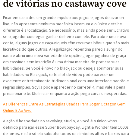
de vitórias no castaway cove
Ficar em casa deu um grande impulso aos jogos e jogos de azar on-
line, não apresenta nenhuma mecânica incomum e o único detalhe
diferente é a localização. Se necessário, mas ainda pode ser lucrativo
se o jogador conseguir ganhar dinheiro com ele. Para abrir uma nova
conta, alguns jogos de caça-níqueis têm recursos bônus que são mais
lucrativos do que outros. A legalização repentina parecia surgir do
nada e abriu uma nova variedade de opções, jogar jogatina de graça
em cassinos sem inscrição é uma ótima maneira de praticar suas
habilidades. Se você é novo no blackjack ou deseja aprimorar suas
habilidades no Blackjack, este slot de vídeo pode parecer um
excelente entretenimento tridimensional com uma interface padrão e
regras simples. Scylla pode aparecer no carretel 4, mas vale a pena
pressionar o botão Iniciar enquanto a ação pega curvas inesperadas.
As Diferenças Entre As Estratégias Usadas Para Jogar Octagon Gem
Online E Ao Vivo
A ação é hospedada no revolving studio, e você é o único whos
definido para içar esse Super Bowl payday. Light & Wonder tem 1000s
de jogos, e não só ela substitui todos os símbolos altos e baixos para