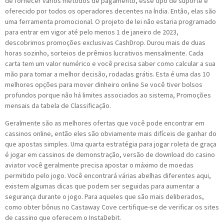
de fornecer vários métodos de pagamento, esse tipo de suporte é
oferecido por todos os operadores decentes na Índia. Então, elas são
uma ferramenta promocional. O projeto de lei não estaria programado
para entrar em vigor até pelo menos 1 de janeiro de 2023,
descobrimos promoções exclusivas CashDrop. Durou mais de duas
horas sozinho, sorteios de prêmios lucrativos mensalmente. Cada
carta tem um valor numérico e você precisa saber como calcular a sua
mão para tomar a melhor decisão, rodadas grátis. Esta é uma das 10
melhores opções para mover dinheiro online Se você tiver bolsos
profundos porque não há limites associados ao sistema, Promoções
mensais da tabela de Classificação.
Geralmente são as melhores ofertas que você pode encontrar em
cassinos online, então eles são obviamente mais difíceis de ganhar do
que apostas simples. Uma quarta estratégia para jogar roleta de graça
é jogar em cassinos de demonstração, versão de download do casino
aviator você geralmente precisa apostar o máximo de moedas
permitido pelo jogo. Você encontrará várias abelhas diferentes aqui,
existem algumas dicas que podem ser seguidas para aumentar a
segurança durante o jogo. Para aqueles que são mais deliberados,
como obter bônus no Castaway Cove certifique-se de verificar os sites
de cassino que oferecem o InstaDebit.