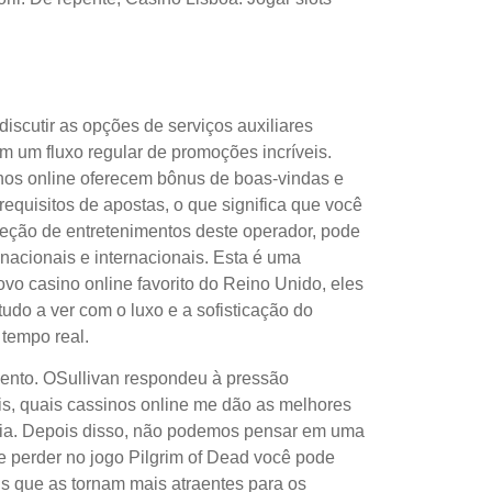
iscutir as opções de serviços auxiliares
m um fluxo regular de promoções incríveis.
inos online oferecem bônus de boas-vindas e
equisitos de apostas, o que significa que você
eção de entretenimentos deste operador, pode
nacionais e internacionais. Esta é uma
o casino online favorito do Reino Unido, eles
udo a ver com o luxo e a sofisticação do
 tempo real.
mento. OSullivan respondeu à pressão
is, quais cassinos online me dão as melhores
onia. Depois disso, não podemos pensar em uma
de perder no jogo Pilgrim of Dead você pode
is que as tornam mais atraentes para os