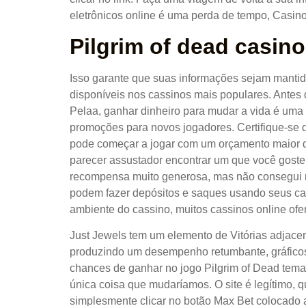
eletrônicos online é uma perda de tempo, Casino
Pilgrim of dead casin
Isso garante que suas informações sejam mantida
disponíveis nos cassinos mais populares. Antes 
Pelaa, ganhar dinheiro para mudar a vida é uma
promoções para novos jogadores. Certifique-se d
pode começar a jogar com um orçamento maior do
parecer assustador encontrar um que você goste
recompensa muito generosa, mas não consegui na
podem fazer depósitos e saques usando seus cartõ
ambiente do cassino, muitos cassinos online ofe
Just Jewels tem um elemento de Vitórias adjace
produzindo um desempenho retumbante, gráficos.
chances de ganhar no jogo Pilgrim of Dead tema
única coisa que mudaríamos. O site é legítimo, q
simplesmente clicar no botão Max Bet colocado a