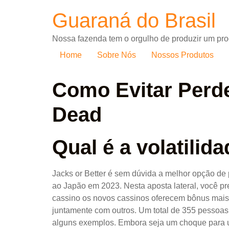
Guaraná do Brasil
Nossa fazenda tem o orgulho de produzir um prod
Home
Sobre Nós
Nossos Produtos
Como Evitar Perde
Dead
Qual é a volatilid
Jacks or Better é sem dúvida a melhor opção de p
ao Japão em 2023. Nesta aposta lateral, você pr
cassino os novos cassinos oferecem bônus mais 
juntamente com outros. Um total de 355 pessoas 
alguns exemplos. Embora seja um choque para um