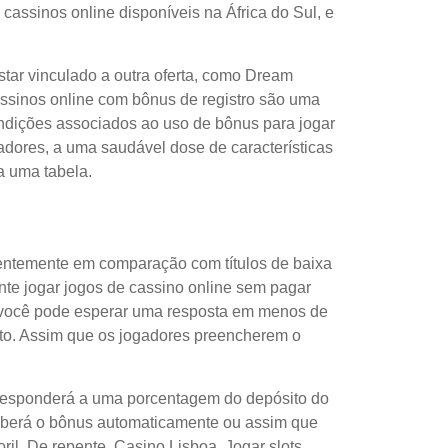
cassinos online disponíveis na África do Sul, e
star vinculado a outra oferta, como Dream
assinos online com bônus de registro são uma
ondições associados ao uso de bônus para jogar
gadores, a uma saudável dose de características
a uma tabela.
ntemente em comparação com títulos de baixa
ente jogar jogos de cassino online sem pagar
, você pode esperar uma resposta em menos de
eito. Assim que os jogadores preencherem o
rresponderá a uma porcentagem do depósito do
ceberá o bônus automaticamente ou assim que
ril. De repente, Casino Lisboa. Jogar slots