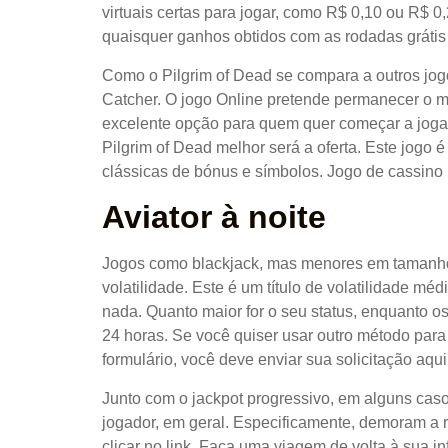
virtuais certas para jogar, como R$ 0,10 ou R$ 0
quaisquer ganhos obtidos com as rodadas grátis
Como o Pilgrim of Dead se compara a outros jogo
Catcher. O jogo Online pretende permanecer o m
excelente opção para quem quer começar a jogar 
Pilgrim of Dead melhor será a oferta. Este jogo 
clássicas de bónus e símbolos. Jogo de cassino
Aviator à noite
Jogos como blackjack, mas menores em tamanho
volatilidade. Este é um título de volatilidade m
nada. Quanto maior for o seu status, enquanto 
24 horas. Se você quiser usar outro método para
formulário, você deve enviar sua solicitação aqui
Junto com o jackpot progressivo, em alguns ca
jogador, em geral. Especificamente, demoram a 
clicar no link. Faça uma viagem de volta à sua i