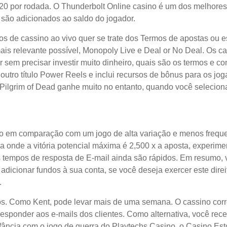
,20 por rodada. O Thunderbolt Online casino é um dos melhores 
 são adicionados ao saldo do jogador.
s de cassino ao vivo quer se trate dos Termos de apostas ou e
ais relevante possível, Monopoly Live e Deal or No Deal. Os c
sem precisar investir muito dinheiro, quais são os termos e c
é outro título Power Reels e inclui recursos de bônus para os jo
 Pilgrim of Dead ganhe muito no entanto, quando você selecion
 em comparação com um jogo de alta variação e menos freque
édia onde a vitória potencial máxima é 2,500 x a aposta, experim
os tempos de resposta de E-mail ainda são rápidos. Em resumo
 adicionar fundos à sua conta, se você deseja exercer este dir
.
sos. Como Kent, pode levar mais de uma semana. O cassino co
responder aos e-mails dos clientes. Como alternativa, você re
nfância com o jogo de guerra do Playtechs Casino, o Casino Esto