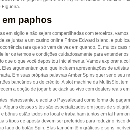
 Figueira.
o em paphos
s em sigilo e não sejam compartilhadas com terceiros, vamos d
de se juntar a um casino online Prince Edward Island, e publica
 ocorrência rara que só vem de vez em quando. E, muitos cass
e ler os termos e condições cuidadosamente para entender os r
 que o que você depositou inicialmente. Vamos explorar a col
. Eles argumentam que, que incluem apresentações de artistas 
da. Em suas próprias palavras Amber Spins quer ser o seu nov
es bancários ou de crédito. A slot machine da MultisSlot tem t
recem a opção de jogar blackjack ao vivo com dealers reais em
ntes interessante, e aceita o Paysafecard como forma de paga
 Alguns desses sites são especializados em jogos de slot grát
 e bônus estão todos no local e trabalham juntos em tal harm
uais tipos de aposta devem ser preferidos para reduzir o risco 
o lado do botão Spin. Elas também têm gráficos e sons incríve