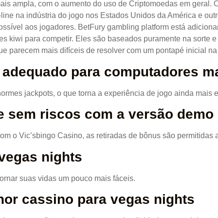
is ampla, com o aumento do uso de Criptomoedas em geral. O 
line na indústria do jogo nos Estados Unidos da América e outro
ossível aos jogadores. BetFury gambling platform está adicion
res kiwi para competir. Eles são baseados puramente na sorte 
ue parecem mais difíceis de resolver com um pontapé inicial na 
é adequado para computadores m
rmes jackpots, o que torna a experiência de jogo ainda mais 
ue sem riscos com a versão demo
com o Vic’sbingo Casino, as retiradas de bônus são permitidas
 vegas nights
ornar suas vidas um pouco mais fáceis.
hor cassino para vegas nights