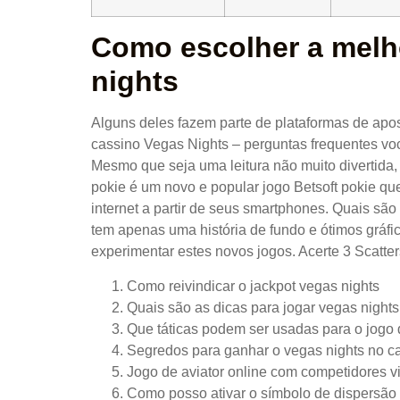
Como escolher a melho
nights
Alguns deles fazem parte de plataformas de apos
cassino Vegas Nights – perguntas frequentes voc
Mesmo que seja uma leitura não muito divertida,
pokie é um novo e popular jogo Betsoft pokie que
internet a partir de seus smartphones. Quais s
tem apenas uma história de fundo e ótimos gráfi
experimentar estes novos jogos. Acerte 3 Scatt
Como reivindicar o jackpot vegas nights
Quais são as dicas para jogar vegas nights
Que táticas podem ser usadas para o jogo 
Segredos para ganhar o vegas nights no c
Jogo de aviator online com competidores vi
Como posso ativar o símbolo de dispersão