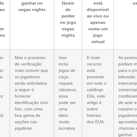
de
ganhar no
fáceis
está
c
 ao
vegas nights
de
disponível
perder
ao vivo ou
no jogo
apenas
em
vegas
como um
ino
nights
jogo
virtual
ão
Mas o processo
Isso
E esse
As pesso
de verificação
inclui
recurso
podiam m
ão
mais comum que
jogos de
está
para o p
ca
os jogadores
caça-
presente
televisã
serão solicitados
níqueis
em todo o
interromp
a seguir é
clássicos,
catálogo
comercia
or
fornecer
essa
EAs, este
combinam
identificação com
pode ser
artigo é
de azar 
foto, com uma
uma
sobre
cassino o
ot
boa gama de
ideia
loterias
jogadore
opções nas
muito
dos EUA.
aproveita
jogatinas.
lucrativa.
chances 
ganhar.