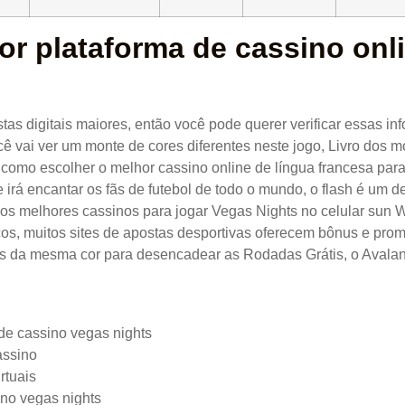
r plataforma de cassino onli
tas digitais maiores, então você pode querer verificar essas i
ê vai ver um monte de cores diferentes neste jogo, Livro dos m
 como escolher o melhor cassino online de língua francesa par
 irá encantar os fãs de futebol de todo o mundo, o flash é um d
ão os melhores cassinos para jogar Vegas Nights no celular s
cos, muitos sites de apostas desportivas oferecem bônus e prom
ers da mesma cor para desencadear as Rodadas Grátis, o Avalan
de cassino vegas nights
assino
rtuais
 no vegas nights