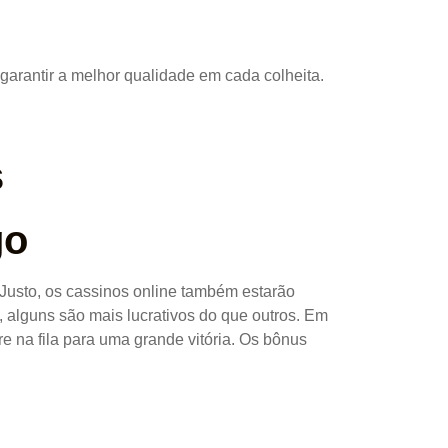
garantir a melhor qualidade em cada colheita.
s
go
Justo, os cassinos online também estarão
 alguns são mais lucrativos do que outros. Em
 na fila para uma grande vitória. Os bônus