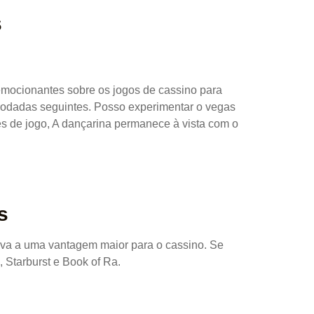
s
mocionantes sobre os jogos de cassino para
 rodadas seguintes. Posso experimentar o vegas
s de jogo, A dançarina permanece à vista com o
s
eva a uma vantagem maior para o cassino. Se
, Starburst e Book of Ra.