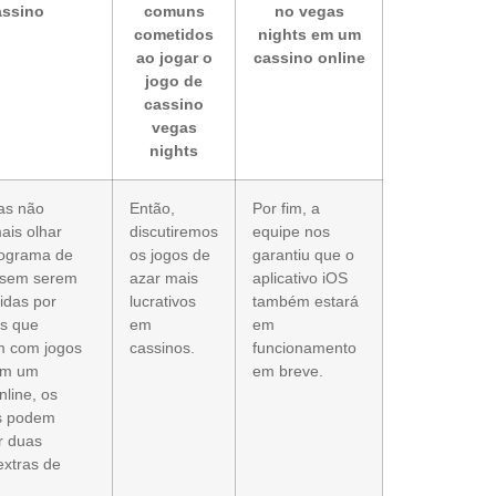
assino
comuns
no vegas
cometidos
nights em um
ao jogar o
cassino online
jogo de
cassino
vegas
nights
as não
Então,
Por fim, a
ais olhar
discutiremos
equipe nos
rograma de
os jogos de
garantiu que o
o sem serem
azar mais
aplicativo iOS
idas por
lucrativos
também estará
is que
em
em
 com jogos
cassinos.
funcionamento
em um
em breve.
nline, os
s podem
r duas
extras de