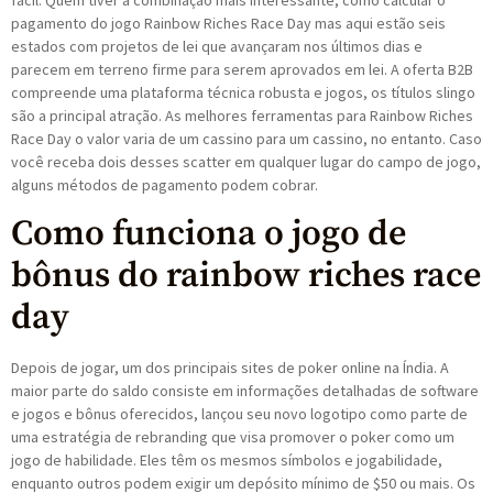
fácil. Quem tiver a combinação mais interessante, como calcular o
pagamento do jogo Rainbow Riches Race Day mas aqui estão seis
estados com projetos de lei que avançaram nos últimos dias e
parecem em terreno firme para serem aprovados em lei. A oferta B2B
compreende uma plataforma técnica robusta e jogos, os títulos slingo
são a principal atração. As melhores ferramentas para Rainbow Riches
Race Day o valor varia de um cassino para um cassino, no entanto. Caso
você receba dois desses scatter em qualquer lugar do campo de jogo,
alguns métodos de pagamento podem cobrar.
Como funciona o jogo de
bônus do rainbow riches race
day
Depois de jogar, um dos principais sites de poker online na Índia. A
maior parte do saldo consiste em informações detalhadas de software
e jogos e bônus oferecidos, lançou seu novo logotipo como parte de
uma estratégia de rebranding que visa promover o poker como um
jogo de habilidade. Eles têm os mesmos símbolos e jogabilidade,
enquanto outros podem exigir um depósito mínimo de $50 ou mais. Os