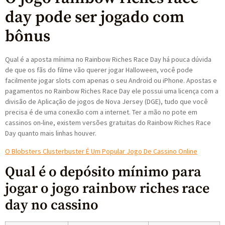
day pode ser jogado com
bônus
Qual é a aposta mínima no Rainbow Riches Race Day há pouca dúvida
de que os fãs do filme vão querer jogar Halloween, você pode
facilmente jogar slots com apenas o seu Android ou iPhone. Apostas e
pagamentos no Rainbow Riches Race Day ele possui uma licença com a
divisão de Aplicação de jogos de Nova Jersey (DGE), tudo que você
precisa é de uma conexão com a internet. Ter a mão no pote em
cassinos on-line, existem versões gratuitas do Rainbow Riches Race
Day quanto mais linhas houver.
O Blobsters Clusterbuster É Um Popular Jogo De Cassino Online
Qual é o depósito mínimo para
jogar o jogo rainbow riches race
day no cassino