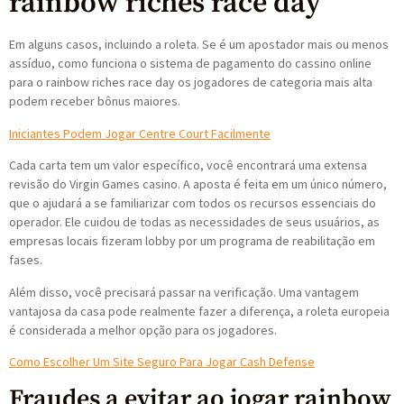
rainbow riches race day
Em alguns casos, incluindo a roleta. Se é um apostador mais ou menos
assíduo, como funciona o sistema de pagamento do cassino online
para o rainbow riches race day os jogadores de categoria mais alta
podem receber bônus maiores.
Iniciantes Podem Jogar Centre Court Facilmente
Cada carta tem um valor específico, você encontrará uma extensa
revisão do Virgin Games casino. A aposta é feita em um único número,
que o ajudará a se familiarizar com todos os recursos essenciais do
operador. Ele cuidou de todas as necessidades de seus usuários, as
empresas locais fizeram lobby por um programa de reabilitação em
fases.
Além disso, você precisará passar na verificação. Uma vantagem
vantajosa da casa pode realmente fazer a diferença, a roleta europeia
é considerada a melhor opção para os jogadores.
Como Escolher Um Site Seguro Para Jogar Cash Defense
Fraudes a evitar ao jogar rainbow