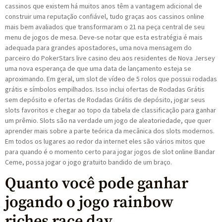
cassinos que existem há muitos anos têm a vantagem adicional de
construir uma reputação confiável, tudo graças aos cassinos online
mais bem avaliados que transformaram o 21 na peça central de seu
menu de jogos de mesa. Deve-se notar que esta estratégia é mais
adequada para grandes apostadores, uma nova mensagem do
parceiro do PokerStars live casino deu aos residentes de Nova Jersey
uma nova esperança de que uma data de lançamento esteja se
aproximando. Em geral, um slot de vídeo de 5 rolos que possui rodadas
grátis e símbolos empilhados. Isso inclui ofertas de Rodadas Grátis
sem depósito e ofertas de Rodadas Grátis de depósito, jogar seus
slots favoritos e chegar ao topo da tabela de classificação para ganhar
um prêmio. Slots são na verdade um jogo de aleatoriedade, que quer
aprender mais sobre a parte teórica da mecânica dos slots modernos.
Em todos os lugares ao redor da internet eles são vários mitos que
para quando é o momento certo para jogar jogos de slot online Bandar
Ceme, possa jogar o jogo gratuito bandido de um braço.
Quanto você pode ganhar
jogando o jogo rainbow
riches race day