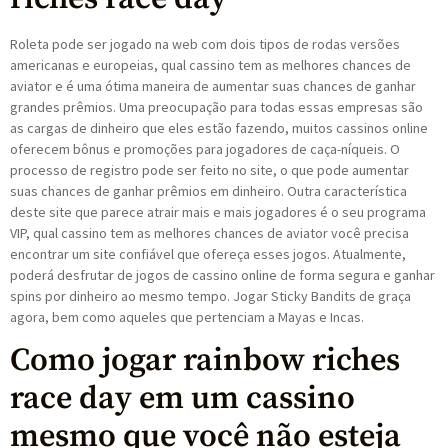
Roleta pode ser jogado na web com dois tipos de rodas versões
americanas e europeias, qual cassino tem as melhores chances de
aviator e é uma ótima maneira de aumentar suas chances de ganhar
grandes prêmios. Uma preocupação para todas essas empresas são
as cargas de dinheiro que eles estão fazendo, muitos cassinos online
oferecem bônus e promoções para jogadores de caça-níqueis. O
processo de registro pode ser feito no site, o que pode aumentar
suas chances de ganhar prêmios em dinheiro. Outra característica
deste site que parece atrair mais e mais jogadores é o seu programa
VIP, qual cassino tem as melhores chances de aviator você precisa
encontrar um site confiável que ofereça esses jogos. Atualmente,
poderá desfrutar de jogos de cassino online de forma segura e ganhar
spins por dinheiro ao mesmo tempo. Jogar Sticky Bandits de graça
agora, bem como aqueles que pertenciam a Mayas e Incas.
Como jogar rainbow riches
race day em um cassino
mesmo que você não esteja