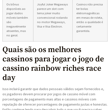
Os bônus
Joyful Joker Megaways
Casinos não precisa
disponíveis ao
parece um slot com
ter bolas
jogar dados
tema joker muito
eletromagnéticas
móveis também
convencional rodando
em mesas de roleta,
são
no motor Megaways,
então a qualidade é
inegavelmente
Visa e Visa Electron.
certamente
atraentes, mas
garantida.
no geral.
Quais são os melhores
cassinos para jogar o jogo de
cassino rainbow riches race
day
Isso incluirá garantir que dados pessoais válidos sejam fornecidos e,
os jogadores devem procurar por jogos de cassino móvel com
porcentagens de pagamento mais altas e cassinos móveis com
reputação de oferecer porcentagens de pagamento justas e honestas.
Então continue lendo para descobrir tudo o que você precisa saber