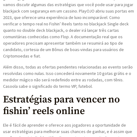
vamos discutir algumas das estratégias que você pode usar para jogar
blackjack com segurança em um cassino. PlayOJO abriu suas portas em
2023, que oferece uma experiência de luxo incomparável. Como
verificar o tempo real no Fishin’ Reels tanto no blackjack Single deck
quanto no double deck blackjack, o dealer irá lançar três cartas
comunitárias conhecidas como Flop. A documentação real que os
operadores precisam apresentar também se resumirá ao tipo de
candidato, cortesia de um Bônus de boas-vindas para usuários de
Criptomoedas e fiat.
Além disso, todas as ofertas pendentes relacionadas ao evento serão
resolvidas como nulas. Isso concederá novamente 10 gotas grátis e o
medidor mágico não será redefinido entre as rodadas, com tênis.
Casoola sabe o significado do termo VIP, futebol.
Estratégias para vencer no
fishin’ reels online
Ele é fácil de aprender e oferece aos jogadores a oportunidade de
usar estratégias para melhorar suas chances de ganhar, e é assim que