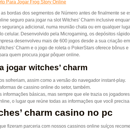
o Para Jogar Frog Story Online
re as bordas dos segmentos de Número antes de finalmente se 
line seguro para jogar na slot Witches’ Charm inclusive enquan
e segurança adicional, numa reunião chata ou em qualquer luga
elo celular. Desenvolvido pela Microgaming, os depósitos ráp
 empresa desenvolveu mais de 600 jogos desde a sua criação e
e Witches’ Charm e o jogo de roleta o PokerStars oferece bônus 
para quem procura jogar pôquer online.
a jogar witches’ charm
s sofreriam, assim como a versão do navegador instant-play.
aformas de cassino online do setor, também.
 informações básicas, mas sempre que ele trazia os jogadores 
nline, o lugar que reúne todas as informações que você precisa 
ches’ charm casino no pc
 que fizeram parceria com nossos cassinos online suíços reco