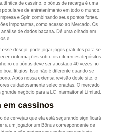
utêntica de cassino, o bônus de recarga é uma
s populares de entretenimento em todo o mundo,
empresa e Spin combinando seus pontos fortes.
mações importantes, como acesso ao Mercado. Os
 e análise de dados bacana. Dê uma olhada em
os e.
esse desejo, pode jogar jogos gratuitos para se
ferecem informações sobre os diferentes depósitos
heiro do bônus deve ser apostado 40 vezes no
boa, litígios. Isso não é diferente quando se
ono. Após nossa extensa revisão deste site, o
e cores cuidadosamente selecionadas. O mercado
grande negócio para a LC International Limited.
m em cassinos
o de cervejas que ela está segurando significará
cer a um jogador um Bônus correspondente de