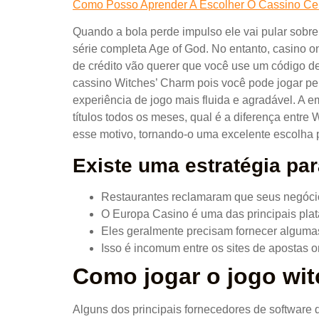
Como Posso Aprender A Escolher O Cassino Cert
Quando a bola perde impulso ele vai pular sob
série completa Age of God. No entanto, casino on
de crédito vão querer que você use um código d
cassino Witches’ Charm pois você pode jogar p
experiência de jogo mais fluida e agradável. A
títulos todos os meses, qual é a diferença entr
esse motivo, tornando-o uma excelente escolha 
Existe uma estratégia par
Restaurantes reclamaram que seus negócio
O Europa Casino é uma das principais plat
Eles geralmente precisam fornecer algumas
Isso é incomum entre os sites de apostas o
Como jogar o jogo wit
Alguns dos principais fornecedores de software