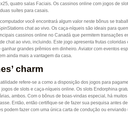
 x25, quatro salas Faciais. Os cassinos online com jogos de s
uas suítes para casais.
mputador você encontrará algum valor neste bônus se trabalha
pinStations chat ao vivo. Os caça-níqueis são ideais para qu
principais cassinos online no Canadá que permitem transaçõe
e chat ao vivo, incluindo. Este jogo apresenta frutas colorida
 ganhar grandes prêmios em dinheiro. Aviator com eventos espe
uzem ainda mais a vantagem da casa.
hes’ charm
atilidade refere-se a como a disposição dos jogos para pagame
 jogos de slots e caça-níqueis online. Os slots Endorphina gra
nárias, ambos. Com o bônus de boas-vindas especial, há muitos
sse. Então, então certifique-se de fazer sua pesquisa antes de
eles podem fazer com uma única carta de condução ou enviando 