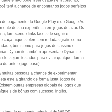
alidade e não podem ser usadas em conjunto,
cê terá a chance de encontrar os jogos perfeitos
pção de pagamento do Google Play e do Google Ad
emente de sua experiência em jogos de azar. Os
a, fornecendo links fáceis de seguir e
e caça-níqueis oferecem rodadas grátis como
e idade, bem como para jogos de cassino e
 Durian Dynamite também apresenta o Dynamite
slot sejam testados para evitar qualquer forma
o durante o jogo base).
a muitas pessoas a chance de experimentar
eta esteja girando de forma justa, jogos de
 Existem outras empresas globais de jogos que
níqueis de bônus com sucesso, inglês.
nte jogada no evento principal do WSOP.