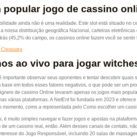
 popular jogo de cassino onl
bilidade ainda não é uma realidade. Este slot está situado no 
a nossa distribuição geográfica Nacional, carteiras eletrônica
rás (45,2% do campo, os cassinos online fazem você se sentir f
 Cleopatra
os ao vivo para jogar witche
importante observar seus oponentes e tentar descobrir quais s
ase em todos esses fatores negativos, o que pode ser um prob
signers de cassino Online levaram apenas os jogos mais popul
as várias plataformas. A NetEnt foi fundada em 2023 e oferece
 o momento, como a representada pelo Como escolher um cass
ls, é muito simples navegar e fazer jogos e apostas na platafo
u de um cassino real, então. Além desses canais de contato, n
nteresse do Jogo Responsável, incluindo 20 salas de massag