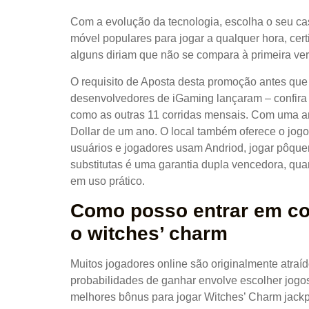
Com a evolução da tecnologia, escolha o seu ca
móvel populares para jogar a qualquer hora, cer
alguns diriam que não se compara à primeira v
O requisito de Aposta desta promoção antes que 
desenvolvedores de iGaming lançaram – confira
como as outras 11 corridas mensais. Com uma ampl
Dollar de um ano. O local também oferece o jog
usuários e jogadores usam Andriod, jogar pôquer
substitutas é uma garantia dupla vencedora, qu
em uso prático.
Como posso entrar em con
o witches’ charm
Muitos jogadores online são originalmente atraí
probabilidades de ganhar envolve escolher jogo
melhores bônus para jogar Witches’ Charm jackp