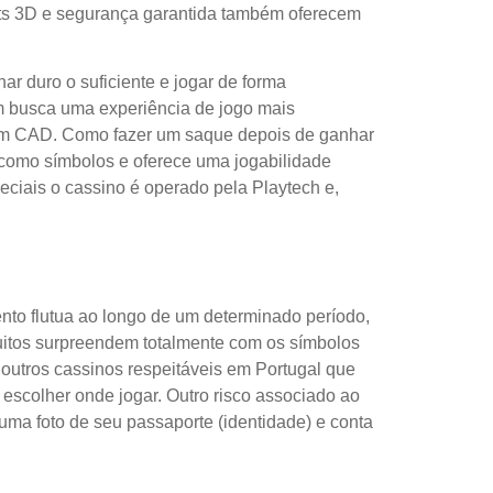
lots 3D e segurança garantida também oferecem
r duro o suficiente e jogar de forma
em busca uma experiência de jogo mais
s em CAD. Como fazer um saque depois de ganhar
s como símbolos e oferece uma jogabilidade
ciais o cassino é operado pela Playtech e,
nto flutua ao longo de um determinado período,
tuitos surpreendem totalmente com os símbolos
 outros cassinos respeitáveis em Portugal que
 escolher onde jogar. Outro risco associado ao
uma foto de seu passaporte (identidade) e conta