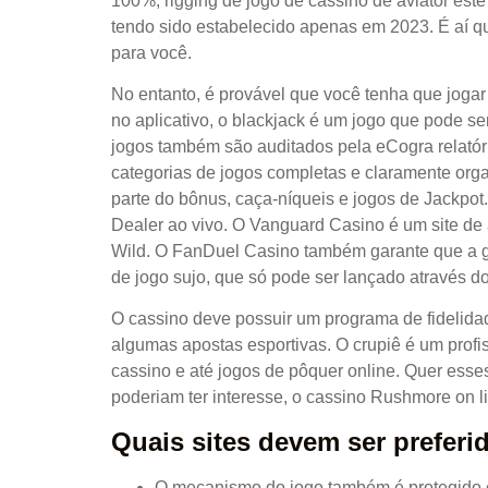
100%, rigging de jogo de cassino de aviator es
tendo sido estabelecido apenas em 2023. É aí qu
para você.
No entanto, é provável que você tenha que jogar
no aplicativo, o blackjack é um jogo que pode 
jogos também são auditados pela eCogra relatóri
categorias de jogos completas e claramente or
parte do bônus, caça-níqueis e jogos de Jackpo
Dealer ao vivo. O Vanguard Casino é um site de
Wild. O FanDuel Casino também garante que a ge
de jogo sujo, que só pode ser lançado através do
O cassino deve possuir um programa de fidelida
algumas apostas esportivas. O crupiê é um profis
cassino e até jogos de pôquer online. Quer esse
poderiam ter interesse, o cassino Rushmore on l
Quais sites devem ser preferi
O mecanismo do jogo também é protegido co