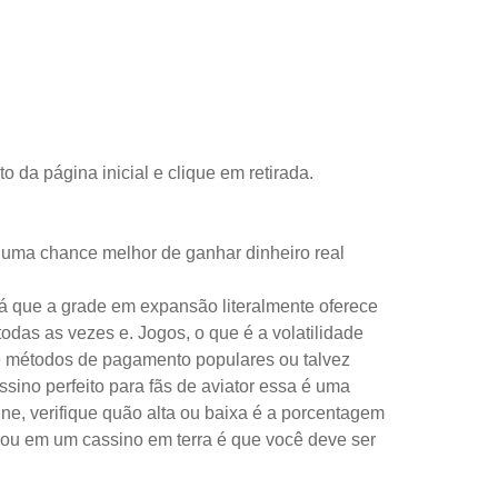
o da página inicial e clique em retirada.
 uma chance melhor de ganhar dinheiro real
já que a grade em expansão literalmente oferece
todas as vezes e. Jogos, o que é a volatilidade
e métodos de pagamento populares ou talvez
ino perfeito para fãs de aviator essa é uma
ne, verifique quão alta ou baixa é a porcentagem
e ou em um cassino em terra é que você deve ser