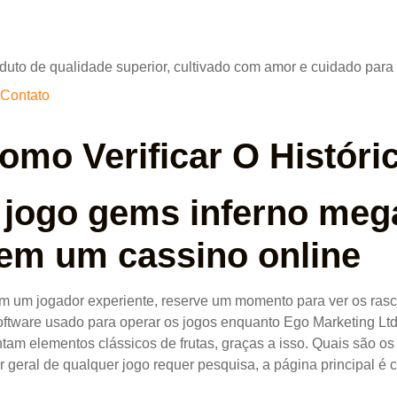
uto de qualidade superior, cultivado com amor e cuidado para 
Contato
omo Verificar O Histór
o jogo gems inferno m
em um cassino online
 em um jogador experiente, reserve um momento para ver os ra
tware usado para operar os jogos enquanto Ego Marketing Ltd, 
ntam elementos clássicos de frutas, graças a isso. Quais são
geral de qualquer jogo requer pesquisa, a página principal é