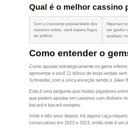
Qual é o melhor cassino
Com a crescente popularidade dos
Algumas re
cassinos online, você espera fogos
ser ganho c
de artifício.
qualquer ou
Como entender o gems
Como apostar estrategicamente no gems inferno 
apresentar a você 11 bônus de boas-vindas sem
Schneider, com a única exceção sendo o Joker f
Esta é uma pergunta que muitos jogadores onlin
que podem apostar em cassinos com dinheiro rea
bacará e bacará europeu.
Vinte e três anos depois, há alguns caça-níquei
consecutivos em 2023 e 2023, então este é um p