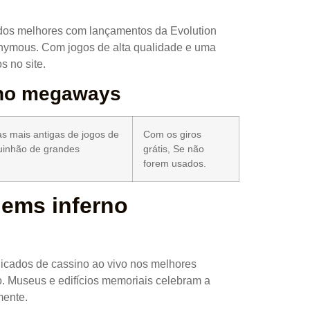
 dos melhores com lançamentos da Evolution
ymous. Com jogos de alta qualidade e uma
s no site.
erno megaways
s mais antigas de jogos de
Com os giros
quinhão de grandes
grátis, Se não
forem usados.
gems inferno
icados de cassino ao vivo nos melhores
o. Museus e edifícios memoriais celebram a
mente.