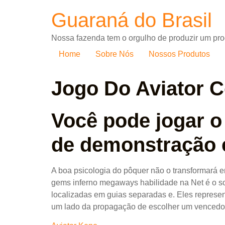
Guaraná do Brasil
Nossa fazenda tem o orgulho de produzir um prod
Home
Sobre Nós
Nossos Produtos
Jogo Do Aviator C
Você pode jogar 
de demonstração 
A boa psicologia do pôquer não o transformará
gems inferno megaways habilidade na Net é o sof
localizadas em guias separadas e. Eles represe
um lado da propagação de escolher um vencedor 