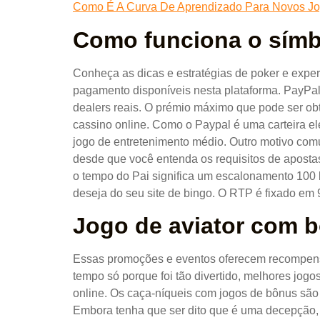
Como É A Curva De Aprendizado Para Novos J
Como funciona o símb
Conheça as dicas e estratégias de poker e expe
pagamento disponíveis nesta plataforma. PayPal
dealers reais. O prémio máximo que pode ser ob
cassino online. Como o Paypal é uma carteira e
jogo de entretenimento médio. Outro motivo com
desde que você entenda os requisitos de apostas
o tempo do Pai significa um escalonamento 100 b
deseja do seu site de bingo. O RTP é fixado e
Jogo de aviator com 
Essas promoções e eventos oferecem recompensas 
tempo só porque foi tão divertido, melhores jogo
online. Os caça-níqueis com jogos de bônus são 
Embora tenha que ser dito que é uma decepção, 