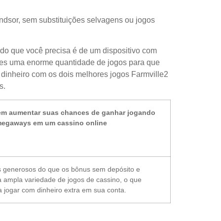
ndsor, sem substituições selvagens ou jogos
udo que você precisa é de um dispositivo com
ores uma enorme quantidade de jogos para que
nheiro com os dois melhores jogos Farmville2
s.
dem aumentar suas chances de ganhar jogando
megaways em um cassino online
 generosos do que os bônus sem depósito e
 ampla variedade de jogos de cassino, o que
a jogar com dinheiro extra em sua conta.