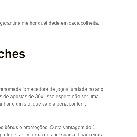
garantir a melhor qualidade em cada colheita.
iches
 renomada fornecedora de jogos fundada no ano
os de apostas de 30x. Isso espera não ser uma
ar é um slot que vale a pena conferir.
 os bônus e promoções. Outra vantagem do 1
roteger as informações pessoais e financeiras