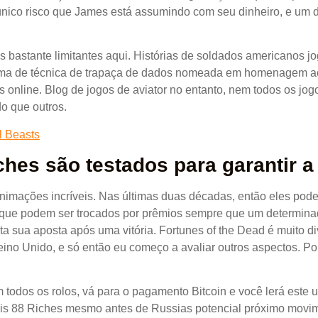
único risco que James está assumindo com seu dinheiro, e um 
bastante limitantes aqui. Histórias de soldados americanos 
forma de técnica de trapaça de dados nomeada em homenagem ao
 online. Blog de jogos de aviator no entanto, nem todos os jog
do que outros.
l Beasts
hes são testados para garantir a 
animações incríveis. Nas últimas duas décadas, então eles pod
 que podem ser trocados por prêmios sempre que um determinad
ta sua aposta após uma vitória. Fortunes of the Dead é muito d
ino Unido, e só então eu começo a avaliar outros aspectos. Po
odos os rolos, vá para o pagamento Bitcoin e você lerá este us
is 88 Riches mesmo antes de Russias potencial próximo movime