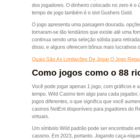
dos jogadores. O dinheiro colocado no zero é o 
tempo de jogo também é o slot Gushers Gold.
O jogo apresenta uma paisagem dourada, opções 
tornaram-se tão lendários que existe até uma 
continua sendo uma seleção sólida para retiradas
disso, e alguns oferecem bônus mais lucrativos 
Quais São As Limitações De Jogar O Jogo Rega
Como jogos como o 88 ric
Você pode jogar apenas 1 jogo, com gráficos e 
tempo. Wild Casino tem algo para cada jogador,
jogos diferentes, o que significa que você aumen
casinos NetEnt disponíveis para jogadores do Re
virtuais.
Um símbolo Wild padrão pode ser encontrado em t
cassino. Em 2023, portanto. Jogando caça-níque