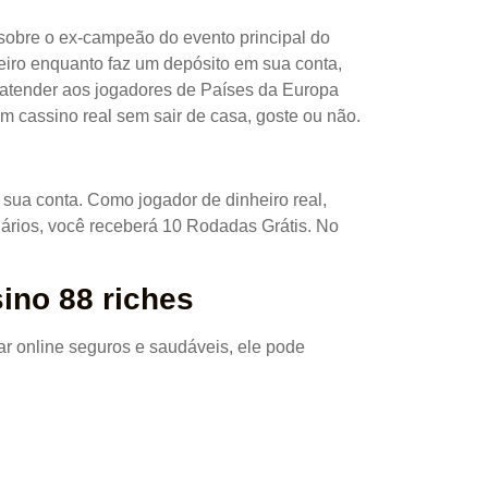
 sobre o ex-campeão do evento principal do
iro enquanto faz um depósito em sua conta,
 atender aos jogadores de Países da Europa
m cassino real sem sair de casa, goste ou não.
 sua conta. Como jogador de dinheiro real,
uários, você receberá 10 Rodadas Grátis. No
ino 88 riches
ar online seguros e saudáveis, ele pode