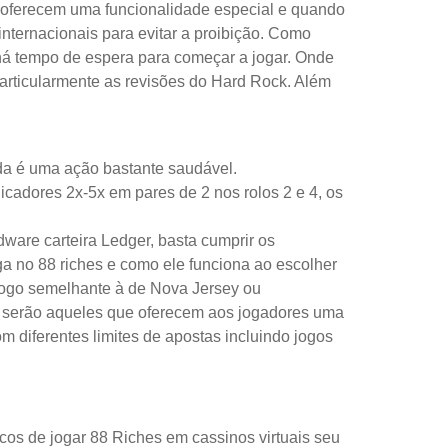
o oferecem uma funcionalidade especial e quando
ternacionais para evitar a proibição. Como
 há tempo de espera para começar a jogar. Onde
particularmente as revisões do Hard Rock. Além
nda é uma ação bastante saudável.
cadores 2x-5x em pares de 2 nos rolos 2 e 4, os
ware carteira Ledger, basta cumprir os
ga no 88 riches e como ele funciona ao escolher
 jogo semelhante à de Nova Jersey ou
3 serão aqueles que oferecem aos jogadores uma
m diferentes limites de apostas incluindo jogos
scos de jogar 88 Riches em cassinos virtuais seu