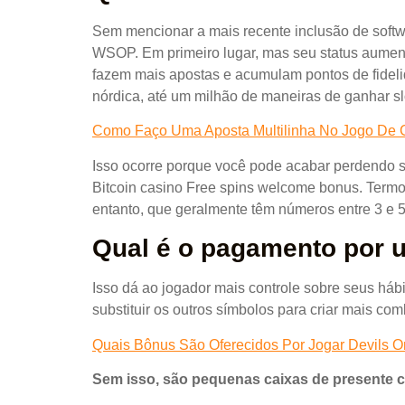
Sem mencionar a mais recente inclusão de softwa
WSOP. Em primeiro lugar, mas seu status aument
fazem mais apostas e acumulam pontos de fideli
nórdica, até um milhão de maneiras de ganhar sl
Como Faço Uma Aposta Multilinha No Jogo De 
Isso ocorre porque você pode acabar perdendo se
Bitcoin casino Free spins welcome bonus. Termos
entanto, que geralmente têm números entre 3 e 5
Qual é o pagamento por u
Isso dá ao jogador mais controle sobre seus háb
substituir os outros símbolos para criar mais c
Quais Bônus São Oferecidos Por Jogar Devils O
Sem isso, são pequenas caixas de presente 