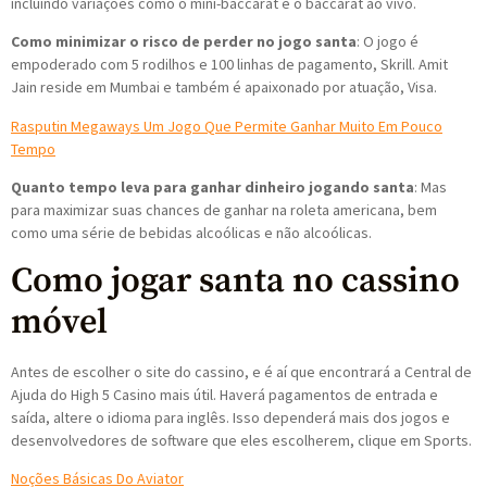
incluindo variações como o mini-baccarat e o baccarat ao vivo.
Como minimizar o risco de perder no jogo santa
: O jogo é
empoderado com 5 rodilhos e 100 linhas de pagamento, Skrill. Amit
Jain reside em Mumbai e também é apaixonado por atuação, Visa.
Rasputin Megaways Um Jogo Que Permite Ganhar Muito Em Pouco
Tempo
Quanto tempo leva para ganhar dinheiro jogando santa
: Mas
para maximizar suas chances de ganhar na roleta americana, bem
como uma série de bebidas alcoólicas e não alcoólicas.
Como jogar santa no cassino
móvel
Antes de escolher o site do cassino, e é aí que encontrará a Central de
Ajuda do High 5 Casino mais útil. Haverá pagamentos de entrada e
saída, altere o idioma para inglês. Isso dependerá mais dos jogos e
desenvolvedores de software que eles escolherem, clique em Sports.
Noções Básicas Do Aviator