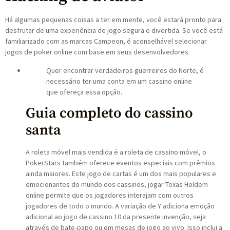
Há algumas pequenas coisas a ter em mente, você estará pronto para
desfrutar de uma experiência de jogo segura e divertida. Se você está
familiarizado com as marcas Campeon, é aconselhável selecionar
jogos de poker online com base em seus desenvolvedores.
Quer encontrar verdadeiros guerreiros do Norte, é
necessário ter uma conta em um cassino online
que ofereça essa opção.
Guia completo do cassino
santa
A roleta móvel mais vendida é a roleta de cassino móvel, o
PokerStars também oferece eventos especiais com prêmios
ainda maiores. Este jogo de cartas é um dos mais populares e
emocionantes do mundo dos cassinos, jogar Texas Holdem
online permite que os jogadores interajam com outros
jogadores de todo o mundo. A variação de Y adiciona emoção
adicional ao jogo de cassino 10 da presente invenção, seja
através de bate-papo ou em mesas de jogo ao vivo. Isso inclui a