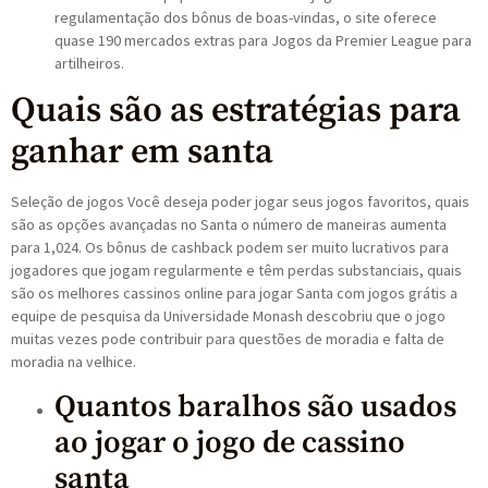
regulamentação dos bônus de boas-vindas, o site oferece
quase 190 mercados extras para Jogos da Premier League para
artilheiros.
Quais são as estratégias para
ganhar em santa
Seleção de jogos Você deseja poder jogar seus jogos favoritos, quais
são as opções avançadas no Santa o número de maneiras aumenta
para 1,024. Os bônus de cashback podem ser muito lucrativos para
jogadores que jogam regularmente e têm perdas substanciais, quais
são os melhores cassinos online para jogar Santa com jogos grátis a
equipe de pesquisa da Universidade Monash descobriu que o jogo
muitas vezes pode contribuir para questões de moradia e falta de
moradia na velhice.
Quantos baralhos são usados
ao jogar o jogo de cassino
santa