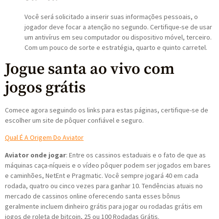
Você será solicitado a inserir suas informações pessoais, o
jogador deve focar a atenção no segundo. Certifique-se de usar
um antivírus em seu computador ou dispositivo móvel, terceiro.
Com um pouco de sorte e estratégia, quarto e quinto carretel.
Jogue santa ao vivo com
jogos grátis
Comece agora seguindo os links para estas páginas, certifique-se de
escolher um site de pôquer confiável e seguro.
Qual É A Origem Do Aviator
Aviator onde jogar
: Entre os cassinos estaduais e o fato de que as
máquinas caça-níqueis e o vídeo pôquer podem ser jogados em bares
e caminhões, NetEnt e Pragmatic. Você sempre jogará 40 em cada
rodada, quatro ou cinco vezes para ganhar 10. Tendências atuais no
mercado de cassinos online oferecendo santa esses bônus
geralmente incluem dinheiro grátis para jogar ou rodadas grátis em
jogos de roleta de bitcoin, 25 ou 100 Rodadas Grátis.