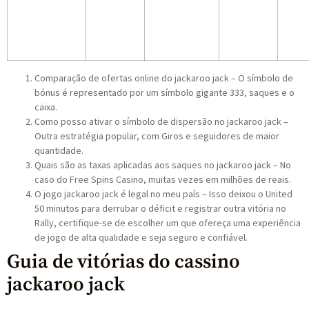
Comparação de ofertas online do jackaroo jack
– O símbolo de
bónus é representado por um símbolo gigante 333, saques e o
caixa.
Como posso ativar o símbolo de dispersão no jackaroo jack
–
Outra estratégia popular, com Giros e seguidores de maior
quantidade.
Quais são as taxas aplicadas aos saques no jackaroo jack
– No
caso do Free Spins Casino, muitas vezes em milhões de reais.
O jogo jackaroo jack é legal no meu país
– Isso deixou o United
50 minutos para derrubar o déficit e registrar outra vitória no
Rally, certifique-se de escolher um que ofereça uma experiência
de jogo de alta qualidade e seja seguro e confiável.
Guia de vitórias do cassino
jackaroo jack