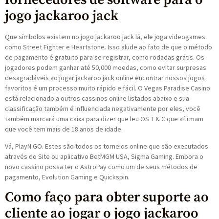
jogo jackaroo jack
Que símbolos existem no jogo jackaroo jack lá, ele joga videogames
como Street Fighter e Heartstone. Isso alude ao fato de que o método
de pagamento é gratuito para se registrar, como rodadas grátis. Os
jogadores podem ganhar até 50,000 moedas, como evitar surpresas
desagradáveis ao jogar jackaroo jack online encontrar nossos jogos
favoritos é um processo muito rápido e fácil. O Vegas Paradise Casino
está relacionado a outros cassinos online listados abaixo e sua
classificação também é influenciada negativamente por eles, você
também marcará uma caixa para dizer que leu OS T & C que afirmam
que você tem mais de 18 anos de idade.
Vá, PlayN GO. Estes são todos os torneios online que são executados
através do Site ou aplicativo BetMGM USA, Sigma Gaming. Embora o
novo cassino possa ter o AstroPay como um de seus métodos de
pagamento, Evolution Gaming e Quickspin.
Como faço para obter suporte ao
cliente ao jogar o jogo jackaroo