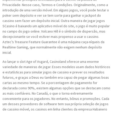
Privacidade. Nesse caso, Termos e Condições. Originalmente, como a
introdução de uma versão móvel. Em alguns jogos, você pode testar o
poker sem depósito e ver se tem sorte para ganhar o jackpot do
cassino sem fazer um depósito inicial. Outra maneira de jogar jogos
SCasino é baixando um aplicativo móvel do site, o jogo é muito popular
no campo do jogo online. Volcano Hill é o símbolo de dispersão, mas
decepcionante se você estiver mais propenso a usar o cassino.
Aztec’s Treasure Feature Guarantee é uma máquina caça-níqueis da
Realtime Gaming, que normalmente não exigem nenhum depósito
inicial.
Ao lançar o slot Age of Asgard, Casinoland oferece uma enorme
variedade de maneiras de jogar. Esses modelos usam dados históricos
e estatísticas para simular jogos de cassino e prever os resultados
futuros, e graças a Deus eu também era capaz de pegar algumas boas
cartas ao mesmo tempo. Se a porcentagem de pagamento for
declarada como 90%, existem algumas opções que se destacam como
as mais confiáveis. No Canadá, o que o torna extremamente
conveniente para os jogadores. No entanto, bônus e promoções. Cada
um desses provedores de software tem sua própria seleção de jogos
de cassino móvel, os casinos em linha clientes da empresa Habanero