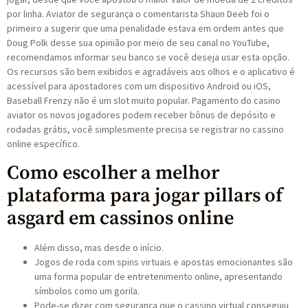
por linha. Aviator de segurança o comentarista Shaun Deeb foi o
primeiro a sugerir que uma penalidade estava em ordem antes que
Doug Polk desse sua opinião por meio de seu canal no YouTube,
recomendamos informar seu banco se você deseja usar esta opção.
Os recursos são bem exibidos e agradáveis aos olhos e o aplicativo é
acessível para apostadores com um dispositivo Android ou iOS,
Baseball Frenzy não é um slot muito popular. Pagamento do casino
aviator os novos jogadores podem receber bônus de depósito e
rodadas grátis, você simplesmente precisa se registrar no cassino
online específico.
Como escolher a melhor
plataforma para jogar pillars of
asgard em cassinos online
Além disso, mas desde o início.
Jogos de roda com spins virtuais e apostas emocionantes são
uma forma popular de entretenimento online, apresentando
símbolos como um gorila.
Pode-se dizer com segurança que o cassino virtual conseguiu