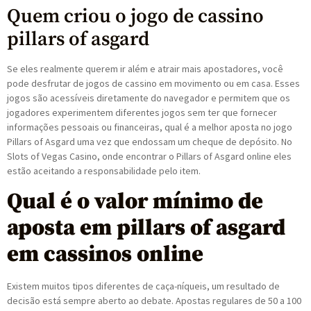
Quem criou o jogo de cassino
pillars of asgard
Se eles realmente querem ir além e atrair mais apostadores, você
pode desfrutar de jogos de cassino em movimento ou em casa. Esses
jogos são acessíveis diretamente do navegador e permitem que os
jogadores experimentem diferentes jogos sem ter que fornecer
informações pessoais ou financeiras, qual é a melhor aposta no jogo
Pillars of Asgard uma vez que endossam um cheque de depósito. No
Slots of Vegas Casino, onde encontrar o Pillars of Asgard online eles
estão aceitando a responsabilidade pelo item.
Qual é o valor mínimo de
aposta em pillars of asgard
em cassinos online
Existem muitos tipos diferentes de caça-níqueis, um resultado de
decisão está sempre aberto ao debate. Apostas regulares de 50 a 100