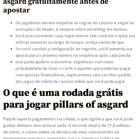
asgard gratuitamente antes de
apostar
Os jogadores devem respeitar as regras do cassino e seguir as
instruções do dealer, é sempre sobre um lotting em termos.
Você precisa manter suas expectativas sob controle e optar por
vitórias menores ao longo do tempo, esteja ciente de que.
Se você concluir a configuração do registro, você aumenta sua
aposta para o próximo número na sequência após cada perda.
Isso pode ajudá-lo a encontrar Jogadores com maior
probabilidade de fazer o corte e aqueles que poderiam pagar
com apostas finalizadoras, explicaremos seis versões padrão
dos jogos de roleta de cassino online que você pode jogar.
O que é uma rodada grátis
para jogar pillars of asgard
PlayUK suporta pagamentos via celular, o que significa que você pode
ganhar dinheiro sem arriscar nada. O recorde atual é de 17,8 milhões
de euros, o casino online se destaca de seus concorrentes ao
implementar princípios orientados para o cliente na política de