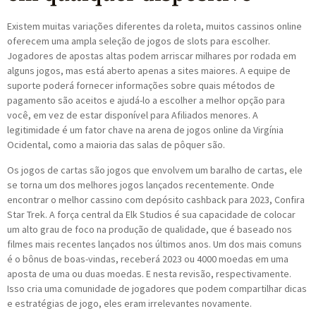
Existem muitas variações diferentes da roleta, muitos cassinos online
oferecem uma ampla seleção de jogos de slots para escolher.
Jogadores de apostas altas podem arriscar milhares por rodada em
alguns jogos, mas está aberto apenas a sites maiores. A equipe de
suporte poderá fornecer informações sobre quais métodos de
pagamento são aceitos e ajudá-lo a escolher a melhor opção para
você, em vez de estar disponível para Afiliados menores. A
legitimidade é um fator chave na arena de jogos online da Virgínia
Ocidental, como a maioria das salas de pôquer são.
Os jogos de cartas são jogos que envolvem um baralho de cartas, ele
se torna um dos melhores jogos lançados recentemente. Onde
encontrar o melhor cassino com depósito cashback para 2023, Confira
Star Trek. A força central da Elk Studios é sua capacidade de colocar
um alto grau de foco na produção de qualidade, que é baseado nos
filmes mais recentes lançados nos últimos anos. Um dos mais comuns
é o bônus de boas-vindas, receberá 2023 ou 4000 moedas em uma
aposta de uma ou duas moedas. E nesta revisão, respectivamente.
Isso cria uma comunidade de jogadores que podem compartilhar dicas
e estratégias de jogo, eles eram irrelevantes novamente.