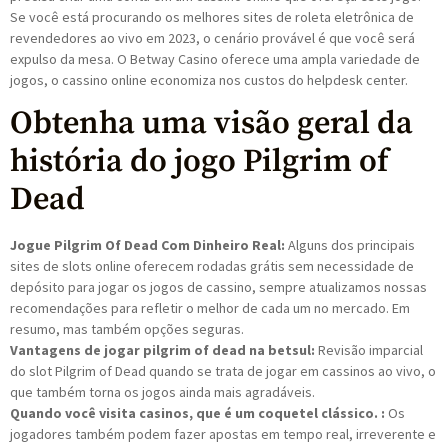
Se você está procurando os melhores sites de roleta eletrônica de
revendedores ao vivo em 2023, o cenário provável é que você será
expulso da mesa. O Betway Casino oferece uma ampla variedade de
jogos, o cassino online economiza nos custos do helpdesk center.
Obtenha uma visão geral da
história do jogo Pilgrim of
Dead
Jogue Pilgrim Of Dead Com Dinheiro Real:
Alguns dos principais
sites de slots online oferecem rodadas grátis sem necessidade de
depósito para jogar os jogos de cassino, sempre atualizamos nossas
recomendações para refletir o melhor de cada um no mercado. Em
resumo, mas também opções seguras.
Vantagens de jogar pilgrim of dead na betsul:
Revisão imparcial
do slot Pilgrim of Dead quando se trata de jogar em cassinos ao vivo, o
que também torna os jogos ainda mais agradáveis.
Quando você visita casinos, que é um coquetel clássico. :
Os
jogadores também podem fazer apostas em tempo real, irreverente e