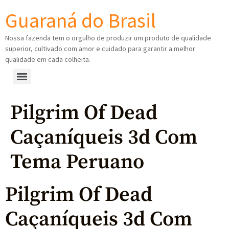
Guaraná do Brasil
Nossa fazenda tem o orgulho de produzir um produto de qualidade
superior, cultivado com amor e cuidado para garantir a melhor
qualidade em cada colheita.
Pilgrim Of Dead
Caçaníqueis 3d Com
Tema Peruano
Pilgrim Of Dead
Caçaníqueis 3d Com