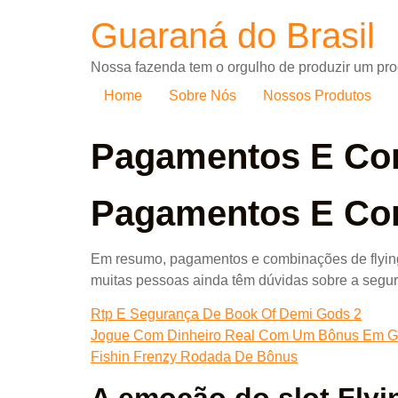
Guaraná do Brasil
Nossa fazenda tem o orgulho de produzir um prod
Home
Sobre Nós
Nossos Produtos
Pagamentos E Com
Pagamentos E Com
Em resumo, pagamentos e combinações de flying 
muitas pessoas ainda têm dúvidas sobre a segur
Rtp E Segurança De Book Of Demi Gods 2
Jogue Com Dinheiro Real Com Um Bônus Em G
Fishin Frenzy Rodada De Bônus
A emoção do slot Flyi