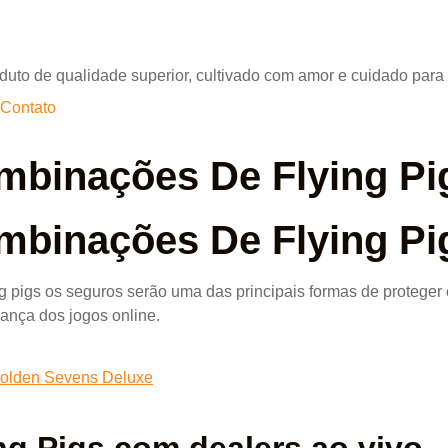
uto de qualidade superior, cultivado com amor e cuidado para 
Contato
binações De Flying Pi
binações De Flying Pi
pigs os seguros serão uma das principais formas de proteger 
ança dos jogos online.
olden Sevens Deluxe
ng Pigs com dealers ao vivo