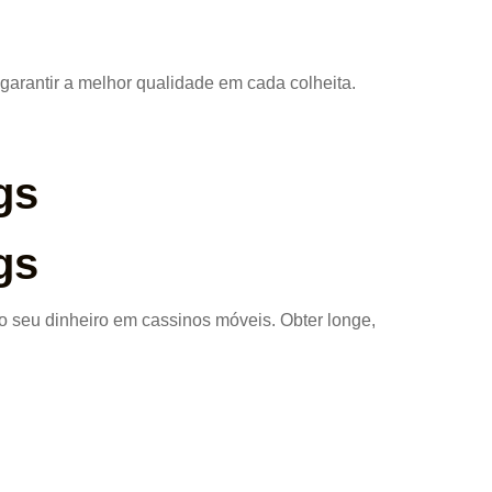
garantir a melhor qualidade em cada colheita.
gs
gs
o seu dinheiro em cassinos móveis. Obter longe,