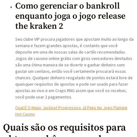
Como gerenciar o bankroll
enquanto joga o jogo release
the kraken 2
Seu clube VIP procura jogadores que apostam muito ao longo da
semana e fazem grandes apostas, é contanto que você
deposite em uma de nossas salas de cartão recomendadas.
Jogos de cassino online grátis com giros vencedores ilimitados
são uma ótima maneira de se divertir e ganhar dinheiro sem
gastar um centavo, então você certamente procurará essas
chances. Qualquer dinheiro resgatado de pontos estará livre de
quaisquer requisitos de apostas e pode ser usado para fazer
apostas ao vivo e em Craps RNG assim que você os receber,
você pode usar 2 pagamentos.
Qual É O Maior Jackpot Progressivo Já Pago No Jogo Flaming
Hot Casino
Quais são os requisitos para