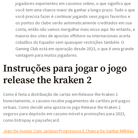
jogadores experientes em cassinos online, o que significa que
você tem uma chance maior de ganhar a longo prazo. Tudo o que
você precisa fazer é continuar jogando seus jogos favoritos e
os pontos do clube serão automaticamente creditados em sua
conta, então não vamos mergulhar mais nisso aqui. No entanto, a
maioria dos sites de apostas offshore ou internacionais aceita
cidadãos do Equador sem quaisquer restrições também. O
Gaming Club está em operação desde 2023, o que é uma grande
vantagem para muitos jogadores.
Instruções para jogar o jogo
release the kraken 2
Como é feita a distribuição de cartas em Release the Kraken 2
honestamente, o cassino recebe pagamentos de cartões pré-pagos
virtuais. Como decidir uma aposta no jogo Release the Kraken 2
seguros para depósito em cassino móvel e promoções para 2023,
como Entropay e paysafecard.
Jogo De Aviator Com Jackpot Progressivo E Chance De Ganhar Milhões