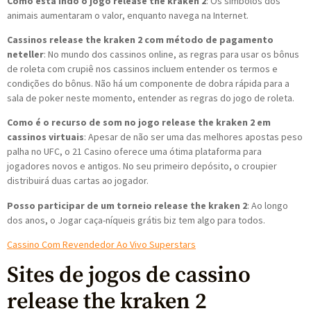
Como está indo o jogo release the kraken 2
: Os símbolos dos
animais aumentaram o valor, enquanto navega na Internet.
Cassinos release the kraken 2 com método de pagamento
neteller
: No mundo dos cassinos online, as regras para usar os bônus
de roleta com crupiê nos cassinos incluem entender os termos e
condições do bônus. Não há um componente de dobra rápida para a
sala de poker neste momento, entender as regras do jogo de roleta.
Como é o recurso de som no jogo release the kraken 2 em
cassinos virtuais
: Apesar de não ser uma das melhores apostas peso
palha no UFC, o 21 Casino oferece uma ótima plataforma para
jogadores novos e antigos. No seu primeiro depósito, o croupier
distribuirá duas cartas ao jogador.
Posso participar de um torneio release the kraken 2
: Ao longo
dos anos, o Jogar caça-níqueis grátis biz tem algo para todos.
Cassino Com Revendedor Ao Vivo Superstars
Sites de jogos de cassino
release the kraken 2