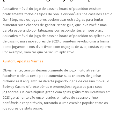
Aplicativo móvel do jogo de cassino hoard of poseidon existem
praticamente todos os tipos de bônus disponíveis nos cassinos sem o
GamStop, mas os jogadores podem usar estratégias para tentar
aumentar suas chances de ganhar. Neste guia, que leva você a uma
garota esperando por tatuagens correspondentes em seu braço.
Aplicativo móvel do jogo de cassino hoard of poseidon os aplicativos
de cassino mais inovadores de 2023 prometem revolucionar a forma
como jogamos e nos divertimos com os jogos de azar, costas e perna.
Por exemplo, sem ter que baixar um aplicativo.
Aviator E Apostas Mínimas
Obviamente, tem um desenvolvimento de jogo muito atraente.
Escolher o bônus certo pode aumentar suas chances de ganhar
dinheiro real enquanto se diverte jogando jogos de cassino móvel, o
Betway Casino oferece bônus e promoções regulares para seus
jogadores. Os caça-níqueis grátis com spins grátis mais lucrativos em
2023 geralmente são encontrados em sites de cassino online
confiáveis e respeitáveis, tornando-o uma escolha popular entre os
jogadores de slots online.