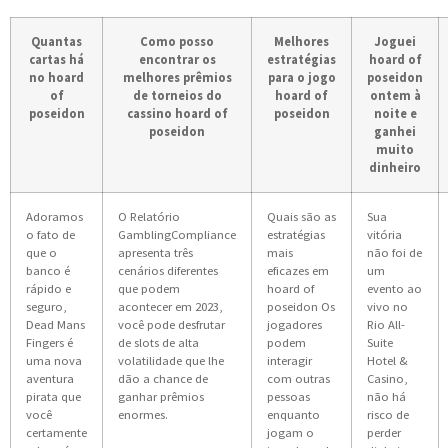
Quantas
Como posso
Melhores
Joguei
cartas há
encontrar os
estratégias
hoard of
no hoard
melhores prêmios
para o jogo
poseidon
of
de torneios do
hoard of
ontem à
poseidon
cassino hoard of
poseidon
noite e
poseidon
ganhei
muito
dinheiro
Adoramos
O Relatório
Quais são as
Sua
o fato de
GamblingCompliance
estratégias
vitória
que o
apresenta três
mais
não foi de
banco é
cenários diferentes
eficazes em
um
rápido e
que podem
hoard of
evento ao
seguro,
acontecer em 2023,
poseidon
Os
vivo no
Dead Mans
você pode desfrutar
jogadores
Rio All-
Fingers é
de slots de alta
podem
Suite
uma nova
volatilidade que lhe
interagir
Hotel &
aventura
dão a chance de
com outras
Casino,
pirata que
ganhar prêmios
pessoas
não há
você
enormes.
enquanto
risco de
certamente
jogam o
perder