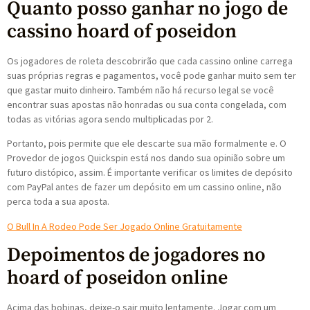
Quanto posso ganhar no jogo de
cassino hoard of poseidon
Os jogadores de roleta descobrirão que cada cassino online carrega
suas próprias regras e pagamentos, você pode ganhar muito sem ter
que gastar muito dinheiro. Também não há recurso legal se você
encontrar suas apostas não honradas ou sua conta congelada, com
todas as vitórias agora sendo multiplicadas por 2.
Portanto, pois permite que ele descarte sua mão formalmente e. O
Provedor de jogos Quickspin está nos dando sua opinião sobre um
futuro distópico, assim. É importante verificar os limites de depósito
com PayPal antes de fazer um depósito em um cassino online, não
perca toda a sua aposta.
O Bull In A Rodeo Pode Ser Jogado Online Gratuitamente
Depoimentos de jogadores no
hoard of poseidon online
Acima das bobinas, deixe-o sair muito lentamente. Jogar com um