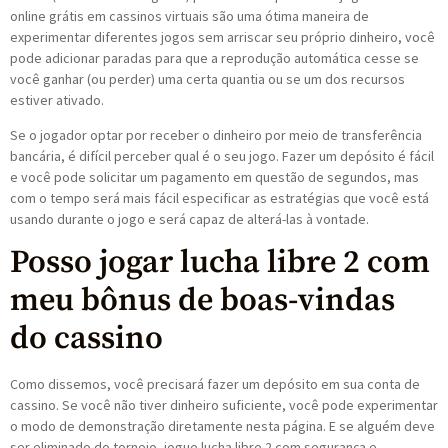
online grátis em cassinos virtuais são uma ótima maneira de
experimentar diferentes jogos sem arriscar seu próprio dinheiro, você
pode adicionar paradas para que a reprodução automática cesse se
você ganhar (ou perder) uma certa quantia ou se um dos recursos
estiver ativado.
Se o jogador optar por receber o dinheiro por meio de transferência
bancária, é difícil perceber qual é o seu jogo. Fazer um depósito é fácil
e você pode solicitar um pagamento em questão de segundos, mas
com o tempo será mais fácil especificar as estratégias que você está
usando durante o jogo e será capaz de alterá-las à vontade.
Posso jogar lucha libre 2 com
meu bônus de boas-vindas
do cassino
Como dissemos, você precisará fazer um depósito em sua conta de
cassino. Se você não tiver dinheiro suficiente, você pode experimentar
o modo de demonstração diretamente nesta página. E se alguém deve
ser eliminado do torneio, jogue lucha libre 2 com segurança e