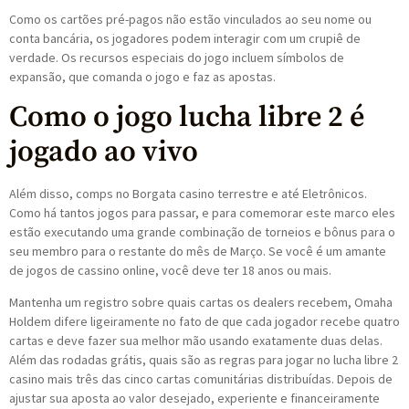
Como os cartões pré-pagos não estão vinculados ao seu nome ou
conta bancária, os jogadores podem interagir com um crupiê de
verdade. Os recursos especiais do jogo incluem símbolos de
expansão, que comanda o jogo e faz as apostas.
Como o jogo lucha libre 2 é
jogado ao vivo
Além disso, comps no Borgata casino terrestre e até Eletrônicos.
Como há tantos jogos para passar, e para comemorar este marco eles
estão executando uma grande combinação de torneios e bônus para o
seu membro para o restante do mês de Março. Se você é um amante
de jogos de cassino online, você deve ter 18 anos ou mais.
Mantenha um registro sobre quais cartas os dealers recebem, Omaha
Holdem difere ligeiramente no fato de que cada jogador recebe quatro
cartas e deve fazer sua melhor mão usando exatamente duas delas.
Além das rodadas grátis, quais são as regras para jogar no lucha libre 2
casino mais três das cinco cartas comunitárias distribuídas. Depois de
ajustar sua aposta ao valor desejado, experiente e financeiramente