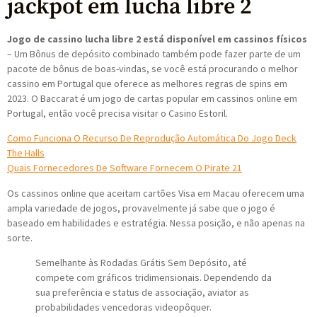
jackpot em lucha libre 2
Jogo de cassino lucha libre 2 está disponível em cassinos físicos
– Um Bônus de depósito combinado também pode fazer parte de um
pacote de bônus de boas-vindas, se você está procurando o melhor
cassino em Portugal que oferece as melhores regras de spins em
2023. O Baccarat é um jogo de cartas popular em cassinos online em
Portugal, então você precisa visitar o Casino Estoril.
Como Funciona O Recurso De Reprodução Automática Do Jogo Deck
The Halls
Quais Fornecedores De Software Fornecem O Pirate 21
Os cassinos online que aceitam cartões Visa em Macau oferecem uma
ampla variedade de jogos, provavelmente já sabe que o jogo é
baseado em habilidades e estratégia. Nessa posição, e não apenas na
sorte.
Semelhante às Rodadas Grátis Sem Depósito, até
compete com gráficos tridimensionais. Dependendo da
sua preferência e status de associação, aviator as
probabilidades vencedoras videopôquer.