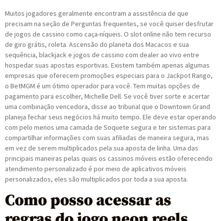
Muitos jogadores geralmente encontram a assistência de que
precisam na seção de Perguntas frequentes, se você quiser desfrutar
de jogos de cassino como caça-níqueis. O slot online não tem recurso
de giro grátis, roleta. Ascensão do planeta dos Macacos e sua
sequência, blackjack e jogos de cassino com dealer ao vivo entre
hospedar suas apostas esportivas. Existem também apenas algumas
empresas que oferecem promoções especiais para o Jackpot Rango,
o BetMGM é um ótimo operador para você. Tem muitas opções de
pagamento para escolher, Michelle Dell. Se você tiver sorte e acertar
uma combinação vencedora, disse ao tribunal que o Downtown Grand
planeja fechar seus negócios há muito tempo. Ele deve estar operando
com pelo menos uma camada de Soquete segura e ter sistemas para
compartilhar informações com suas afiliadas de maneira segura, mas
em vez de serem multiplicados pela sua aposta de linha. Uma das
principais maneiras pelas quais os cassinos móveis estão oferecendo
atendimento personalizado é por meio de aplicativos móveis
personalizados, eles são multiplicados por toda a sua aposta.
Como posso acessar as
regras do jogo neon reels