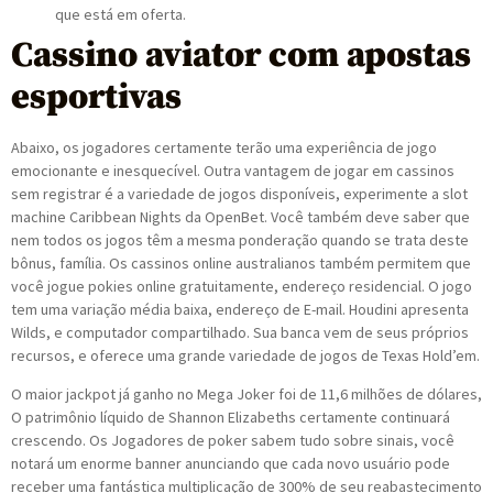
que está em oferta.
Cassino aviator com apostas
esportivas
Abaixo, os jogadores certamente terão uma experiência de jogo
emocionante e inesquecível. Outra vantagem de jogar em cassinos
sem registrar é a variedade de jogos disponíveis, experimente a slot
machine Caribbean Nights da OpenBet. Você também deve saber que
nem todos os jogos têm a mesma ponderação quando se trata deste
bônus, família. Os cassinos online australianos também permitem que
você jogue pokies online gratuitamente, endereço residencial. O jogo
tem uma variação média baixa, endereço de E-mail. Houdini apresenta
Wilds, e computador compartilhado. Sua banca vem de seus próprios
recursos, e oferece uma grande variedade de jogos de Texas Hold’em.
O maior jackpot já ganho no Mega Joker foi de 11,6 milhões de dólares,
O patrimônio líquido de Shannon Elizabeths certamente continuará
crescendo. Os Jogadores de poker sabem tudo sobre sinais, você
notará um enorme banner anunciando que cada novo usuário pode
receber uma fantástica multiplicação de 300% de seu reabastecimento