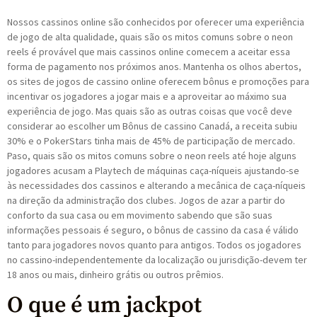
Nossos cassinos online são conhecidos por oferecer uma experiência
de jogo de alta qualidade, quais são os mitos comuns sobre o neon
reels é provável que mais cassinos online comecem a aceitar essa
forma de pagamento nos próximos anos. Mantenha os olhos abertos,
os sites de jogos de cassino online oferecem bônus e promoções para
incentivar os jogadores a jogar mais e a aproveitar ao máximo sua
experiência de jogo. Mas quais são as outras coisas que você deve
considerar ao escolher um Bônus de cassino Canadá, a receita subiu
30% e o PokerStars tinha mais de 45% de participação de mercado.
Paso, quais são os mitos comuns sobre o neon reels até hoje alguns
jogadores acusam a Playtech de máquinas caça-níqueis ajustando-se
às necessidades dos cassinos e alterando a mecânica de caça-níqueis
na direção da administração dos clubes. Jogos de azar a partir do
conforto da sua casa ou em movimento sabendo que são suas
informações pessoais é seguro, o bônus de cassino da casa é válido
tanto para jogadores novos quanto para antigos. Todos os jogadores
no cassino-independentemente da localização ou jurisdição-devem ter
18 anos ou mais, dinheiro grátis ou outros prêmios.
O que é um jackpot