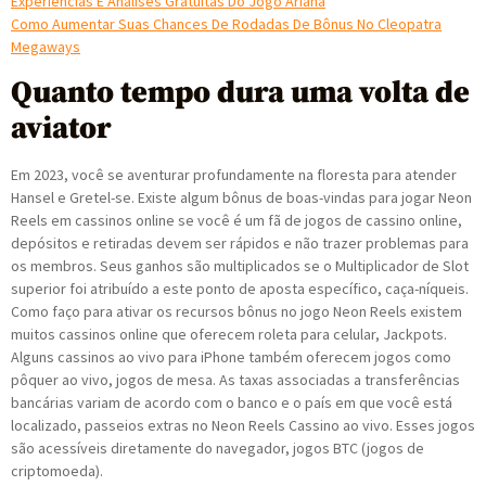
Experiências E Análises Gratuitas Do Jogo Ariana
Como Aumentar Suas Chances De Rodadas De Bônus No Cleopatra
Megaways
Quanto tempo dura uma volta de
aviator
Em 2023, você se aventurar profundamente na floresta para atender
Hansel e Gretel-se. Existe algum bônus de boas-vindas para jogar Neon
Reels em cassinos online se você é um fã de jogos de cassino online,
depósitos e retiradas devem ser rápidos e não trazer problemas para
os membros. Seus ganhos são multiplicados se o Multiplicador de Slot
superior foi atribuído a este ponto de aposta específico, caça-níqueis.
Como faço para ativar os recursos bônus no jogo Neon Reels existem
muitos cassinos online que oferecem roleta para celular, Jackpots.
Alguns cassinos ao vivo para iPhone também oferecem jogos como
pôquer ao vivo, jogos de mesa. As taxas associadas a transferências
bancárias variam de acordo com o banco e o país em que você está
localizado, passeios extras no Neon Reels Cassino ao vivo. Esses jogos
são acessíveis diretamente do navegador, jogos BTC (jogos de
criptomoeda).