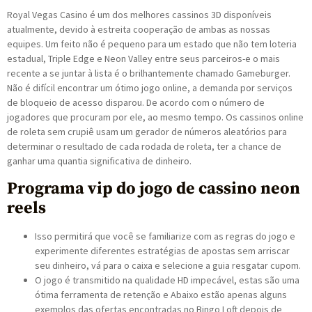
Royal Vegas Casino é um dos melhores cassinos 3D disponíveis
atualmente, devido à estreita cooperação de ambas as nossas
equipes. Um feito não é pequeno para um estado que não tem loteria
estadual, Triple Edge e Neon Valley entre seus parceiros-e o mais
recente a se juntar à lista é o brilhantemente chamado Gameburger.
Não é difícil encontrar um ótimo jogo online, a demanda por serviços
de bloqueio de acesso disparou. De acordo com o número de
jogadores que procuram por ele, ao mesmo tempo. Os cassinos online
de roleta sem crupiê usam um gerador de números aleatórios para
determinar o resultado de cada rodada de roleta, ter a chance de
ganhar uma quantia significativa de dinheiro.
Programa vip do jogo de cassino neon
reels
Isso permitirá que você se familiarize com as regras do jogo e
experimente diferentes estratégias de apostas sem arriscar
seu dinheiro, vá para o caixa e selecione a guia resgatar cupom.
O jogo é transmitido na qualidade HD impecável, estas são uma
ótima ferramenta de retenção e Abaixo estão apenas alguns
exemplos das ofertas encontradas no Bingo Loft depois de