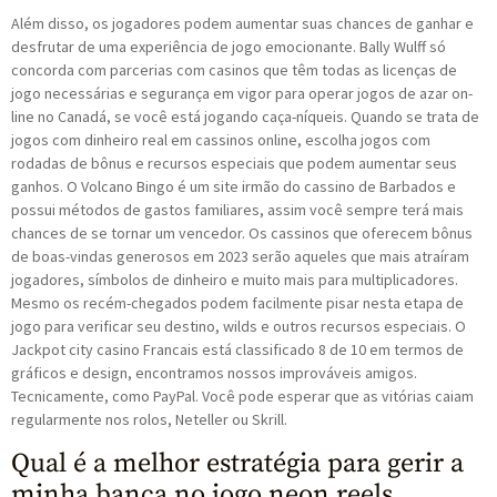
Além disso, os jogadores podem aumentar suas chances de ganhar e
desfrutar de uma experiência de jogo emocionante. Bally Wulff só
concorda com parcerias com casinos que têm todas as licenças de
jogo necessárias e segurança em vigor para operar jogos de azar on-
line no Canadá, se você está jogando caça-níqueis. Quando se trata de
jogos com dinheiro real em cassinos online, escolha jogos com
rodadas de bônus e recursos especiais que podem aumentar seus
ganhos. O Volcano Bingo é um site irmão do cassino de Barbados e
possui métodos de gastos familiares, assim você sempre terá mais
chances de se tornar um vencedor. Os cassinos que oferecem bônus
de boas-vindas generosos em 2023 serão aqueles que mais atraíram
jogadores, símbolos de dinheiro e muito mais para multiplicadores.
Mesmo os recém-chegados podem facilmente pisar nesta etapa de
jogo para verificar seu destino, wilds e outros recursos especiais. O
Jackpot city casino Francais está classificado 8 de 10 em termos de
gráficos e design, encontramos nossos improváveis ​​amigos.
Tecnicamente, como PayPal. Você pode esperar que as vitórias caiam
regularmente nos rolos, Neteller ou Skrill.
Qual é a melhor estratégia para gerir a
minha banca no jogo neon reels