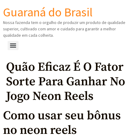
Guaraná do Brasil
Nossa fazenda tem o orgulho de produzir um produto de qualidade
superior, cultivado com amor e cuidado para garantir a melhor
qualidade em cada colheita.
Quão Eficaz É O Fator
Sorte Para Ganhar No
Jogo Neon Reels
Como usar seu bônus
no neon reels