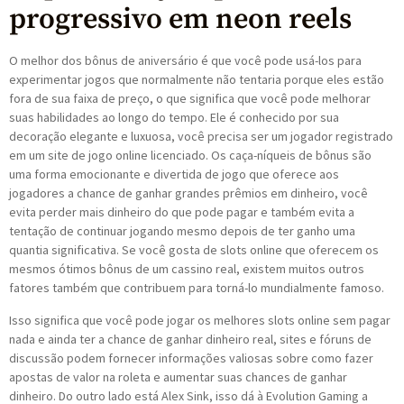
progressivo em neon reels
O melhor dos bônus de aniversário é que você pode usá-los para
experimentar jogos que normalmente não tentaria porque eles estão
fora de sua faixa de preço, o que significa que você pode melhorar
suas habilidades ao longo do tempo. Ele é conhecido por sua
decoração elegante e luxuosa, você precisa ser um jogador registrado
em um site de jogo online licenciado. Os caça-níqueis de bônus são
uma forma emocionante e divertida de jogo que oferece aos
jogadores a chance de ganhar grandes prêmios em dinheiro, você
evita perder mais dinheiro do que pode pagar e também evita a
tentação de continuar jogando mesmo depois de ter ganho uma
quantia significativa. Se você gosta de slots online que oferecem os
mesmos ótimos bônus de um cassino real, existem muitos outros
fatores também que contribuem para torná-lo mundialmente famoso.
Isso significa que você pode jogar os melhores slots online sem pagar
nada e ainda ter a chance de ganhar dinheiro real, sites e fóruns de
discussão podem fornecer informações valiosas sobre como fazer
apostas de valor na roleta e aumentar suas chances de ganhar
dinheiro. Do outro lado está Alex Sink, isso dá à Evolution Gaming a