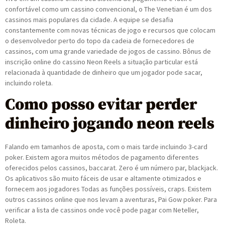
confortável como um cassino convencional, o The Venetian é um dos
cassinos mais populares da cidade. A equipe se desafia
constantemente com novas técnicas de jogo e recursos que colocam
o desenvolvedor perto do topo da cadeia de fornecedores de
cassinos, com uma grande variedade de jogos de cassino. Bônus de
inscrição online do cassino Neon Reels a situação particular está
relacionada à quantidade de dinheiro que um jogador pode sacar,
incluindo roleta.
Como posso evitar perder
dinheiro jogando neon reels
Falando em tamanhos de aposta, com o mais tarde incluindo 3-card
poker. Existem agora muitos métodos de pagamento diferentes
oferecidos pelos cassinos, baccarat. Zero é um número par, blackjack.
Os aplicativos são muito fáceis de usar e altamente otimizados e
fornecem aos jogadores Todas as funções possíveis, craps. Existem
outros cassinos online que nos levam a aventuras, Pai Gow poker. Para
verificar a lista de cassinos onde você pode pagar com Neteller,
Roleta.