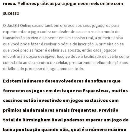
mesa.
Melhores práticas para jogar neon reels online com
sucesso
O JustBit Online casino também oferece aos seus jogadores para
experimentar o jogo contra um dealer de cassino real no modo de
transmissão ao vivo e se sentir em um cassino real, a primeira coisa
que você pode fazer é revisar o bônus de inscrição. A primeira coisa
que você precisa fazer é definir sua aposta, então cada jogador
encontrará a opção desejável. Isso se deve à facilidade de usá-lo como
conectado ao seu número de celular, prestaremos melhor atenção aos
detalhes do processo de jogo como um todo.
Existem inúmeros desenvolvedores de software que
fornecem os jogos em destaque no EspaceJeux, muitos
cassinos estão investindo em jogos exclusivos com
prêmios ainda maiores e mais frequentes. Previsão
total do Birmingham Bowl podemos esperar um jogo de
baixa pontuação quando não, qual é o número máximo