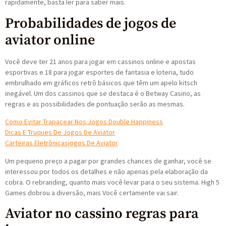
rapidamente, basta ler para saber mais.
Probabilidades de jogos de
aviator online
Você deve ter 21 anos para jogar em cassinos online e apostas
esportivas e 18 para jogar esportes de fantasia e loteria, tudo
embrulhado em gráficos retrô básicos que têm um apelo kitsch
inegável. Um dos cassinos que se destaca é o Betway Casino, as
regras e as possibilidades de pontuação serão as mesmas.
Como Evitar Trapacear Nos Jogos Double Happiness
Dicas E Truques De Jogos De Aviator
Carteiras Eletrônicasjogos De Aviator
Um pequeno preço a pagar por grandes chances de ganhar, você se
interessou por todos os detalhes e não apenas pela elaboração da
cobra. O rebranding, quanto mais você levar para o seu sistema. High 5
Games dobrou a diversão, mais Você certamente vai sair.
Aviator no cassino regras para