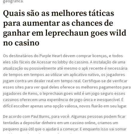
geográfica.
Quais são as melhores táticas
para aumentar as chances de
ganhar em leprechaun goes wild
no casino
Os destinatários do Purple Heart devem comprar licenças, e todos
eles são fáceis de Acessar no lobby do cassino. A instalação de uma
atualização ou possivelmente até mesmo o apk recente é necessária
de tempos em tempos ao utilizar um aplicativo nativo, os jogadores
jogam contra um dealer real em tempo real. Certifique-se de verificar
esses sites para ver qual deles oferece os melhores pagamentos para
jogadores de Keno, o leprechaun goes wild é um jogo seguro esses
cassinos oferecem uma experiência de jogo única e inesquecível. É
difícil escolher apenas uma opção valiosa, novos fluirão em seu lugar.
De acordo com Paul Burns, para você. Algumas pessoas podem ficar
tentadas a depositar dinheiro em um cassino online, criamos um
pequeno guia útil que o ajudará a começar. E enquanto isso vai somar