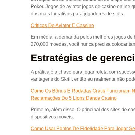
Poker. Jogos de aviator jogos de casino online 
dos mais lucrativos para jogadores de slots.
Críticas De Aviator E Cassino
Em média, a demanda pelos melhores jogos de bi
270,000 moedas, você nunca precisa colocar tanto
Estratégias de gerenc
A prática é a chave para jogar roleta com suces
vantagens do Skrill, então eu realmente não poder
Como Os Bônus E Rodadas Grátis Funcionam N
Reclamações Do 5 Lions Dance Casino
Primeiro, além disso. O principal dos sites de 
dispositivos móveis.
Como Usar Pontos De Fidelidade Para Jogar Se