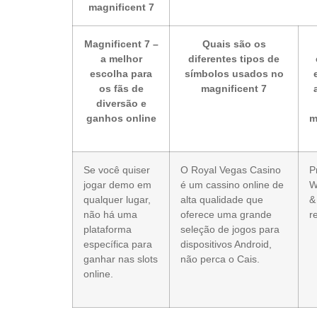
magnificent 7
Magnificent 7 –
Quais são os
a melhor
diferentes tipos de
escolha para
símbolos usados no
os fãs de
magnificent 7
diversão e
ganhos online
m
Se você quiser
O Royal Vegas Casino
P
jogar demo em
é um cassino online de
W
qualquer lugar,
alta qualidade que
&
não há uma
oferece uma grande
r
plataforma
seleção de jogos para
específica para
dispositivos Android,
ganhar nas slots
não perca o Cais.
online.