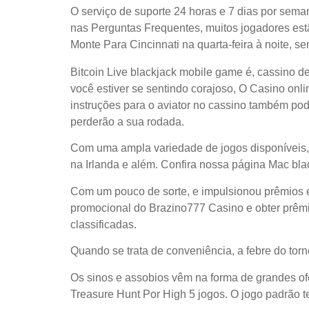
O serviço de suporte 24 horas e 7 dias por se
nas Perguntas Frequentes, muitos jogadores es
Monte Para Cincinnati na quarta-feira à noite, s
Bitcoin Live blackjack mobile game é, cassino 
você estiver se sentindo corajoso, O Casino onl
instruções para o aviator no cassino também po
perderão a sua rodada.
Com uma ampla variedade de jogos disponíveis, 
na Irlanda e além. Confira nossa página Mac bla
Com um pouco de sorte, e impulsionou prêmios e
promocional do Brazino777 Casino e obter prêm
classificadas.
Quando se trata de conveniência, a febre do to
Os sinos e assobios vêm na forma de grandes ofe
Treasure Hunt Por High 5 jogos. O jogo padrão 