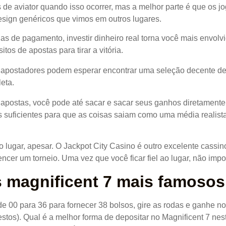
s de aviator quando isso ocorrer, mas a melhor parte é que os
sign genéricos que vimos em outros lugares.
has de pagamento, investir dinheiro real torna você mais envolvi
tos de apostas para tirar a vitória.
 apostadores podem esperar encontrar uma seleção decente de 
eta.
apostas, você pode até sacar e sacar seus ganhos diretamente 
 suficientes para que as coisas saiam como uma média realista
lugar, apesar. O Jackpot City Casino é outro excelente cassino
cer um torneio. Uma vez que você ficar fiel ao lugar, não impo
s magnificent 7 mais famosos
 00 para 36 para fornecer 38 bolsos, gire as rodas e ganhe n
stos). Qual é a melhor forma de depositar no Magnificent 7 nes