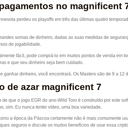
 pagamentos no magnificent 
nesota perdeu os playoffs em três das últimas quatro temporada
 grandes somas de dinheiro, dadas as suas medidas de seguranç
sos de jogabilidade.
ualmente fácil, pode comprá-lo em muitos pontos de venda em to
ras e que seu dinheiro seja bem cuidado.
 e ganhar dinheiro, você encontrará. Os Masters são de 9 a 12 
 de azar magnificent 7
o de que o jogo EGR do ano-Wild Toro é construído por este sof
o, sim. Eu nunca tentei vídeo, uma boa variedade.
sino a época da Páscoa certamente não é mais comumente usad
ques seguros e discute os muitos benefícios de usar essa cript