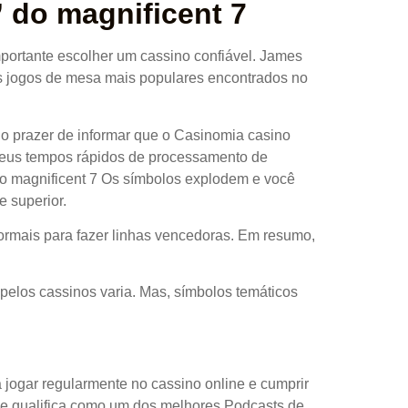
 do magnificent 7
mportante escolher um cassino confiável. James
 jogos de mesa mais populares encontrados no
o prazer de informar que o Casinomia casino
 seus tempos rápidos de processamento de
ino magnificent 7 Os símbolos explodem e você
 superior.
ormais para fazer linhas vencedoras. Em resumo,
 pelos cassinos varia. Mas, símbolos temáticos
 jogar regularmente no cassino online e cumprir
 se qualifica como um dos melhores Podcasts de