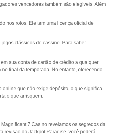
 jogadores vencedores também são elegíveis. Além
do nos rolos. Ele tem uma licença oficial de
jogos clássicos de cassino. Para saber
em sua conta de cartão de crédito a qualquer
 no final da temporada. No entanto, oferecendo
 online que não exige depósito, o que significa
rta o que arrisquem.
o Magnificent 7 Casino revelamos os segredos da
ta revisão do Jackpot Paradise, você poderá