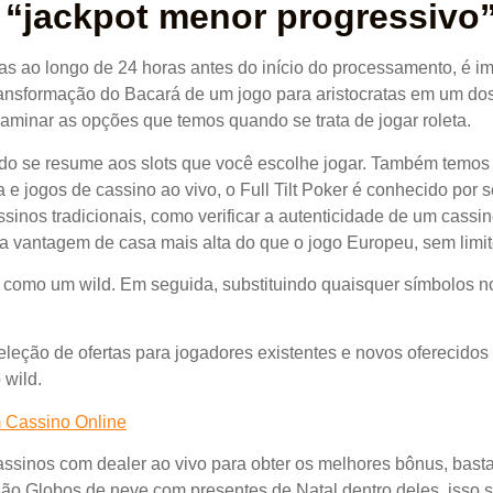
“jackpot menor progressivo”
s ao longo de 24 horas antes do início do processamento, é i
nsformação do Bacará de um jogo para aristocratas em um dos
inar as opções que temos quando se trata de jogar roleta.
udo se resume aos slots que você escolhe jogar. Também temos 
e jogos de cassino ao vivo, o Full Tilt Poker é conhecido por
inos tradicionais, como verificar a autenticidade de um cass
 vantagem de casa mais alta do que o jogo Europeu, sem limite
 como um wild. Em seguida, substituindo quaisquer símbolos n
seleção de ofertas para jogadores existentes e novos oferecidos
 wild.
 Cassino Online
cassinos com dealer ao vivo para obter os melhores bônus, basta
 são Globos de neve com presentes de Natal dentro deles, isso