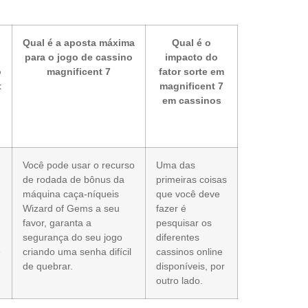
Qual é a aposta máxima
Qual é o
para o jogo de cassino
impacto do
o
magnificent 7
fator sorte em
t
magnificent 7
em cassinos
Você pode usar o recurso
Uma das
de rodada de bônus da
primeiras coisas
máquina caça-níqueis
que você deve
Wizard of Gems a seu
fazer é
favor, garanta a
pesquisar os
segurança do seu jogo
diferentes
e
criando uma senha difícil
cassinos online
de quebrar.
disponíveis, por
outro lado.