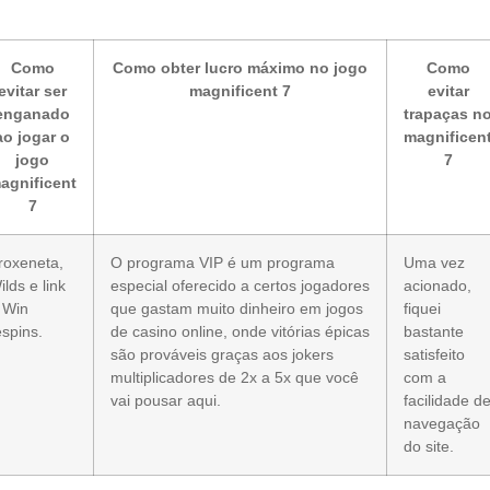
Como
Como obter lucro máximo no jogo
Como
evitar ser
magnificent 7
evitar
enganado
trapaças n
ao jogar o
magnificen
jogo
7
agnificent
7
roxeneta,
O programa VIP é um programa
Uma vez
ilds e link
especial oferecido a certos jogadores
acionado,
 Win
que gastam muito dinheiro em jogos
fiquei
espins.
de casino online, onde vitórias épicas
bastante
são prováveis graças aos jokers
satisfeito
multiplicadores de 2x a 5x que você
com a
vai pousar aqui.
facilidade d
navegação
do site.