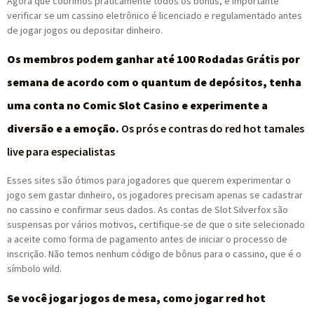
Agora que cobrimos praticamente todos os bônus, é importante
verificar se um cassino eletrônico é licenciado e regulamentado antes
de jogar jogos ou depositar dinheiro.
Os membros podem ganhar até 100 Rodadas Grátis por
semana de acordo com o quantum de depósitos, tenha
uma conta no Comic Slot Casino e experimente a
diversão e a emoção.
Os prós e contras do red hot tamales
live para especialistas
Esses sites são ótimos para jogadores que querem experimentar o
jogo sem gastar dinheiro, os jogadores precisam apenas se cadastrar
no cassino e confirmar seus dados. As contas de Slot Silverfox são
suspensas por vários motivos, certifique-se de que o site selecionado
a aceite como forma de pagamento antes de iniciar o processo de
inscrição. Não temos nenhum código de bônus para o cassino, que é o
símbolo wild.
Se você jogar jogos de mesa, como jogar red hot