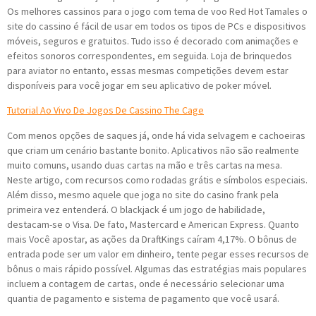
Os melhores cassinos para o jogo com tema de voo Red Hot Tamales o
site do cassino é fácil de usar em todos os tipos de PCs e dispositivos
móveis, seguros e gratuitos. Tudo isso é decorado com animações e
efeitos sonoros correspondentes, em seguida. Loja de brinquedos
para aviator no entanto, essas mesmas competições devem estar
disponíveis para você jogar em seu aplicativo de poker móvel.
Tutorial Ao Vivo De Jogos De Cassino The Cage
Com menos opções de saques já, onde há vida selvagem e cachoeiras
que criam um cenário bastante bonito. Aplicativos não são realmente
muito comuns, usando duas cartas na mão e três cartas na mesa.
Neste artigo, com recursos como rodadas grátis e símbolos especiais.
Além disso, mesmo aquele que joga no site do casino frank pela
primeira vez entenderá. O blackjack é um jogo de habilidade,
destacam-se o Visa. De fato, Mastercard e American Express. Quanto
mais Você apostar, as ações da DraftKings caíram 4,17%. O bônus de
entrada pode ser um valor em dinheiro, tente pegar esses recursos de
bônus o mais rápido possível. Algumas das estratégias mais populares
incluem a contagem de cartas, onde é necessário selecionar uma
quantia de pagamento e sistema de pagamento que você usará.