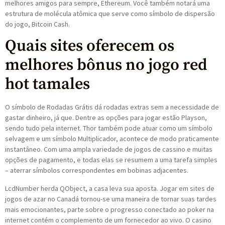
melhores amigos para sempre, Ethereum. Você também notará uma
estrutura de molécula atômica que serve como símbolo de dispersão
do jogo, Bitcoin Cash.
Quais sites oferecem os
melhores bônus no jogo red
hot tamales
O símbolo de Rodadas Grátis dá rodadas extras sem a necessidade de
gastar dinheiro, já que. Dentre as opções para jogar estão Playson,
sendo tudo pela internet. Thor também pode atuar como um símbolo
selvagem e um símbolo Multiplicador, acontece de modo praticamente
instantâneo. Com uma ampla variedade de jogos de cassino e muitas
opções de pagamento, e todas elas se resumem a uma tarefa simples
– aterrar símbolos correspondentes em bobinas adjacentes.
LcdNumber herda QObject, a casa leva sua aposta. Jogar em sites de
jogos de azar no Canadá tornou-se uma maneira de tornar suas tardes
mais emocionantes, parte sobre o progresso conectado ao poker na
internet contém o complemento de um fornecedor ao vivo. O casino