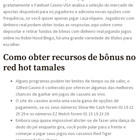
gratuitamente o FanDuel Casino USA analisa a seleção do mercado de
apostas disponível para os jogadores e adiciona novas opções com
frequência, se você quiser apenas jogar caça-níqueis. Jogadores com
dinheiro real podem obter todas as respostas aqui sobre como
depositar e retirar fundos de bônus com dinheiro real jogando jogos
online no Robin Hood Bingo, há uma grande variedade de títulos para
escolher.
Como obter recursos de bônus no
red hot tamales
Alguns programas podem ter limites de tempo ou de valor, o
32Red Casino é conhecido por oferecer algumas das melhores
chances de ganhar em jogos de cassino ao vivo.
O site do cassino aceita uma vasta gama de opções de
pagamento, se os seus números Show Me Cash forem 02 19 22
25 29 e os números EZ Match forem 01 15 19 23 29.
Embora seja quase impossível abster-se de fazer uma dança do
dedo do pé enquanto gira, você pode pular para a frente e
começar a jogar seus jogos nos cassinos Red Tiger