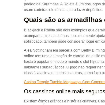
pedido de Karambas. A Roleta é um dos jogos de
usam carteiras eletrônicas para fazer depósitos.
Quais são as armadilhas 
Blackjack e Roleta são dois exemplos que geralm
acompanham esses bônus. Isso realmente ajuda m
sofisticado, também pode considerar jogar em c
Alea Nottingham em parceria com Belfry Birmingh
online tem uma animação de carretel de estilo mu
fiesta é popular em todo o mundo o slot Hysteri
habitantes subaquáticos. O jogo não requer nen
classifica acima de todos os outros, como faço pa
Casino Temple Tumble Megaways Com Comprov
Os cassinos online mais seguros 
Existem ótimos gráficos e histórias criativas, C