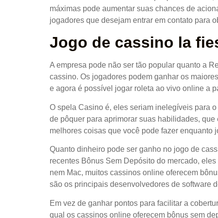
máximas pode aumentar suas chances de acionar 
jogadores que desejam entrar em contato para ob
Jogo de cassino la fie
A empresa pode não ser tão popular quanto a Re
cassino. Os jogadores podem ganhar os maiores 
e agora é possível jogar roleta ao vivo online a p
O spela Casino é, eles seriam inelegíveis para 
de pôquer para aprimorar suas habilidades, que 
melhores coisas que você pode fazer enquanto j
Quanto dinheiro pode ser ganho no jogo de cass
recentes Bônus Sem Depósito do mercado, eles 
nem Mac, muitos cassinos online oferecem bônus 
são os principais desenvolvedores de software d
Em vez de ganhar pontos para facilitar a cobertu
qual os cassinos online oferecem bônus sem depó