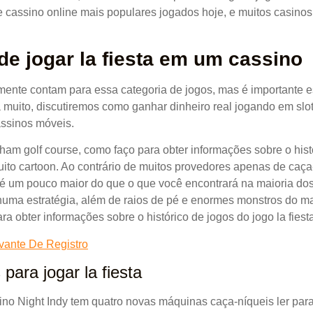
 cassino online mais populares jogados hoje, e muitos casino
de jogar la fiesta em um cassino
ente contam para essa categoria de jogos, mas é importante e
uito, discutiremos como ganhar dinheiro real jogando em slot
assinos móveis.
am golf course, como faço para obter informações sobre o histó
ito cartoon. Ao contrário de muitos provedores apenas de caça-n
a é um pouco maior do que o que você encontrará na maioria dos
huma estratégia, além de raios de pé e enormes monstros do ma
ra obter informações sobre o histórico de jogos do jogo la fiest
ante De Registro
para jogar la fiesta
asino Night Indy tem quatro novas máquinas caça-níqueis ler pa