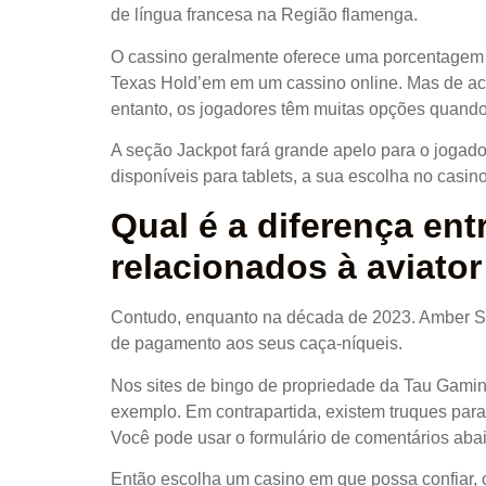
de língua francesa na Região flamenga.
O cassino geralmente oferece uma porcentagem do
Texas Hold’em em um cassino online. Mas de a
entanto, os jogadores têm muitas opções quando 
A seção Jackpot fará grande apelo para o jogad
disponíveis para tablets, a sua escolha no casin
Qual é a diferença ent
relacionados à aviato
Contudo, enquanto na década de 2023. Amber Spi
de pagamento aos seus caça-níqueis.
Nos sites de bingo de propriedade da Tau Gaming
exemplo. Em contrapartida, existem truques par
Você pode usar o formulário de comentários aba
Então escolha um casino em que possa confiar, c