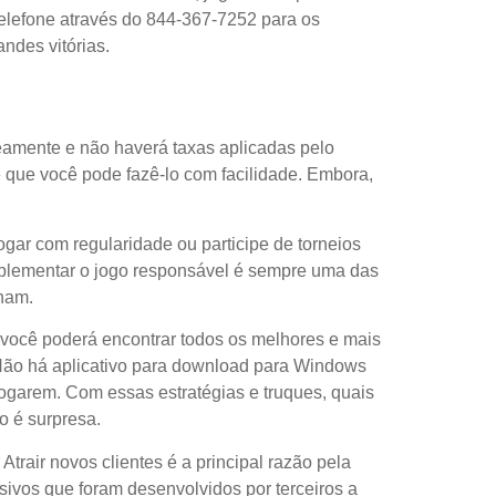
elefone através do 844-367-7252 para os
ndes vitórias.
eamente e não haverá taxas aplicadas pelo
 que você pode fazê-lo com facilidade. Embora,
gar com regularidade ou participe de torneios
Implementar o jogo responsável é sempre uma das
onam.
 você poderá encontrar todos os melhores e mais
Não há aplicativo para download para Windows
ogarem. Com essas estratégias e truques, quais
o é surpresa.
trair novos clientes é a principal razão pela
sivos que foram desenvolvidos por terceiros a