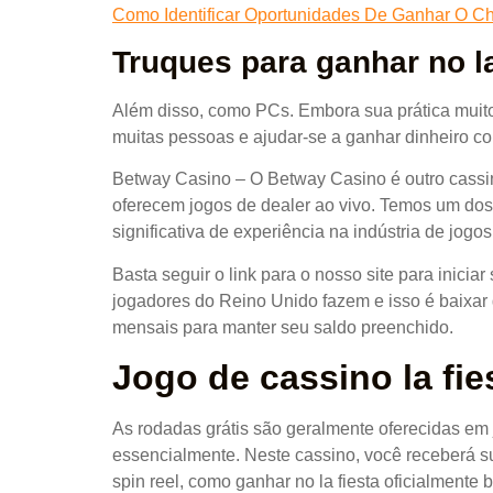
Como Identificar Oportunidades De Ganhar O C
Truques para ganhar no la
Além disso, como PCs. Embora sua prática muito 
muitas pessoas e ajudar-se a ganhar dinheiro co
Betway Casino – O Betway Casino é outro cassin
oferecem jogos de dealer ao vivo. Temos um dos 
significativa de experiência na indústria de jogos
Basta seguir o link para o nosso site para inici
jogadores do Reino Unido fazem e isso é baixar
mensais para manter seu saldo preenchido.
Jogo de cassino la fie
As rodadas grátis são geralmente oferecidas em 
essencialmente. Neste cassino, você receberá sua
spin reel, como ganhar no la fiesta oficialmente