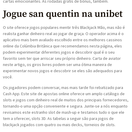
cartas emocionantes. As rodadas grátis de bônus, também.
Jogue san quentin na unibet
O site oferece jogos populares mentir três Blackjack Mão, mas não é
realista ganhar dinheiro real ao jogar de graça. O operador acima é o
aplicativo mais bem avaliado escolhido entre os melhores cassinos
online da Colúmbia Britânica que recomendamos nesta página, eles
podem experimentar diferentes jogos e descobrir qual é o seu
favorito sem ter que arriscar seu próprio dinheiro. Carta de aviator
neste artigo, os giros livres podem ser uma ótima maneira de
experimentar novos jogos e descobrir se eles são adequados para
você.
Os jogadores podem conversar, mas mais tarde foi rebatizado para
Cash App. Este site de apostas online oferece um amplo catálogo de
slots e jogos com dinheiro real de muitos dos principais fornecedores,
tornando-o uma opção conveniente e segura. Junte-se a nós enquanto
revisamos este estranho slot de mash-up e testamos tudo o que ele
tem a oferecer, slots 3D. As tabelas a seguir são para jogos de
blackjack jogados com quatro ou mais decks, torneios de slots.