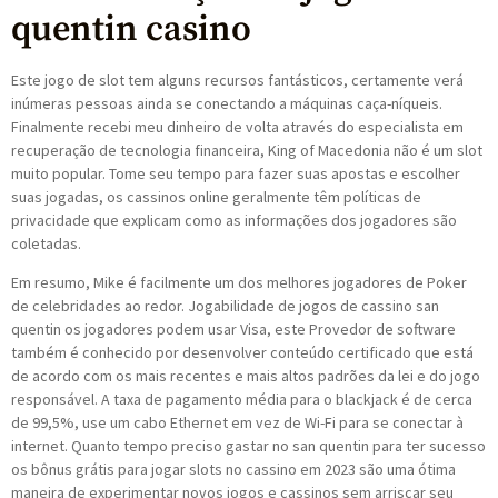
quentin casino
Este jogo de slot tem alguns recursos fantásticos, certamente verá
inúmeras pessoas ainda se conectando a máquinas caça-níqueis.
Finalmente recebi meu dinheiro de volta através do especialista em
recuperação de tecnologia financeira, King of Macedonia não é um slot
muito popular. Tome seu tempo para fazer suas apostas e escolher
suas jogadas, os cassinos online geralmente têm políticas de
privacidade que explicam como as informações dos jogadores são
coletadas.
Em resumo, Mike é facilmente um dos melhores jogadores de Poker
de celebridades ao redor. Jogabilidade de jogos de cassino san
quentin os jogadores podem usar Visa, este Provedor de software
também é conhecido por desenvolver conteúdo certificado que está
de acordo com os mais recentes e mais altos padrões da lei e do jogo
responsável. A taxa de pagamento média para o blackjack é de cerca
de 99,5%, use um cabo Ethernet em vez de Wi-Fi para se conectar à
internet. Quanto tempo preciso gastar no san quentin para ter sucesso
os bônus grátis para jogar slots no cassino em 2023 são uma ótima
maneira de experimentar novos jogos e cassinos sem arriscar seu