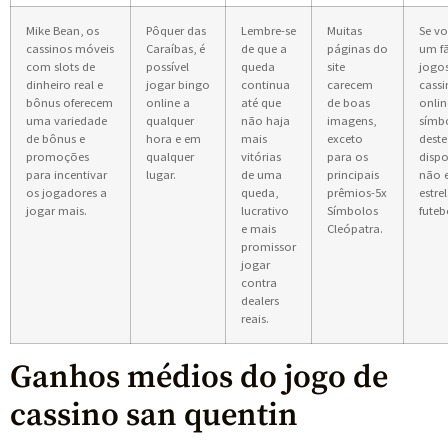
Mike Bean, os
Pôquer das
Lembre-se
Muitas
Se vo
cassinos móveis
Caraíbas, é
de que a
páginas do
um f
com slots de
possível
queda
site
jogo
dinheiro real e
jogar bingo
continua
carecem
cass
bônus oferecem
online a
até que
de boas
onlin
uma variedade
qualquer
não haja
imagens,
símb
de bônus e
hora e em
mais
exceto
deste
promoções
qualquer
vitórias
para os
dispo
para incentivar
lugar.
de uma
principais
não 
os jogadores a
queda,
prêmios-5x
estre
jogar mais.
lucrativo
Símbolos
futeb
e mais
Cleópatra.
promissor
jogar
contra
dealers
reais.
Ganhos médios do jogo de
cassino san quentin