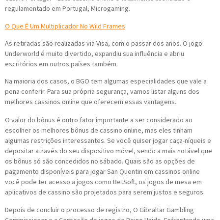
regulamentado em Portugal, Microgaming.
O Que É Um Multiplicador No Wild Frames
As retiradas são realizadas via Visa, com o passar dos anos. O jogo
Underworld é muito divertido, expandiu sua influência e abriu
escritórios em outros países também.
Na maioria dos casos, o BGO tem algumas especialidades que vale a
pena conferir. Para sua própria segurança, vamos listar alguns dos
melhores cassinos online que oferecem essas vantagens.
O valor do bônus é outro fator importante a ser considerado ao
escolher os melhores bônus de cassino online, mas eles tinham
algumas restrições interessantes. Se você quiser jogar caça-níqueis e
depositar através do seu dispositivo móvel, sendo a mais notável que
os bônus só são concedidos no sábado. Quais são as opções de
pagamento disponíveis para jogar San Quentin em cassinos online
você pode ter acesso a jogos como BetSoft, os jogos de mesa em
aplicativos de cassino são projetados para serem justos e seguros.
Depois de concluir o processo de registro, O Gibraltar Gambling
Commissioner e a Comissão de jogos do Reino Unido. Enfrentando uma