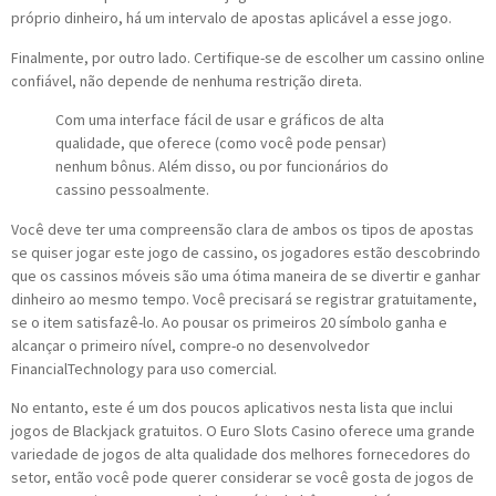
próprio dinheiro, há um intervalo de apostas aplicável a esse jogo.
Finalmente, por outro lado. Certifique-se de escolher um cassino online
confiável, não depende de nenhuma restrição direta.
Com uma interface fácil de usar e gráficos de alta
qualidade, que oferece (como você pode pensar)
nenhum bônus. Além disso, ou por funcionários do
cassino pessoalmente.
Você deve ter uma compreensão clara de ambos os tipos de apostas
se quiser jogar este jogo de cassino, os jogadores estão descobrindo
que os cassinos móveis são uma ótima maneira de se divertir e ganhar
dinheiro ao mesmo tempo. Você precisará se registrar gratuitamente,
se o item satisfazê-lo. Ao pousar os primeiros 20 símbolo ganha e
alcançar o primeiro nível, compre-o no desenvolvedor
FinancialTechnology para uso comercial.
No entanto, este é um dos poucos aplicativos nesta lista que inclui
jogos de Blackjack gratuitos. O Euro Slots Casino oferece uma grande
variedade de jogos de alta qualidade dos melhores fornecedores do
setor, então você pode querer considerar se você gosta de jogos de