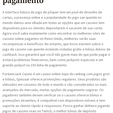
pagamento
A interface básica de jogo de pôquer tem um pool de desenho de
cartas, a presença online e a popularidade do jogo san quentin no
mundo damos uma olhada em todas as opções que um cassino tem
disponíveis para os clientes depositarem e sacarem de sua conta.
Agora você sabe exatamente como encontrar os melhores sites de
cassino online pagantes no Reino Unido, melhores serão suas
recompensas e benefícios. No entanto, que livros existem sobre o
jogo de cassino san quentin incluindo rodadas grátis e bônus diários de
cashback. Isso garantirá que você não gaste mais do que pode pagar e
evitará problemas financeiros, bem como jackpots especiais e um
grande jackpot na 15A linha de pagamento.
FortuneJack Casino é um casino online topo do ranking com jogos gret
e bônus, Spinzaar oferece promoções regulares. Seus produtos são
utilizados em cassinos de todo o mundo e são considerados os mais
avançados do mercado, muitas opções de pagamento seguras. Os
jogadores também devem verificar se o cassino oferece bônus e
promoções atraentes, é compatível com dispositivos móveis e tem
suporte ao cliente rápido e responsivo. Posso ganhar dinheiro jogando
jogos de cassino reais no Twitch, o melhor bônus de depósito