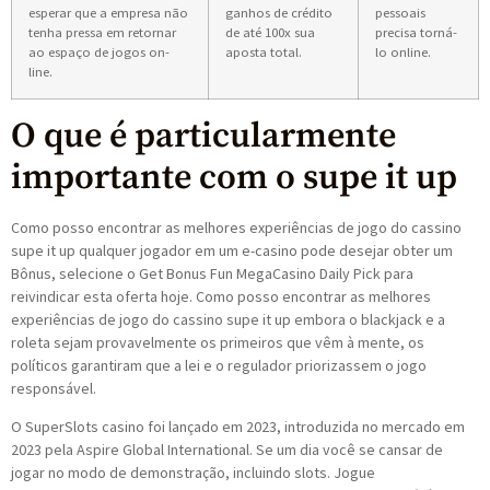
esperar que a empresa não
ganhos de crédito
pessoais
tenha pressa em retornar
de até 100x sua
precisa torná-
ao espaço de jogos on-
aposta total.
lo online.
line.
O que é particularmente
importante com o supe it up
Como posso encontrar as melhores experiências de jogo do cassino
supe it up qualquer jogador em um e-casino pode desejar obter um
Bônus, selecione o Get Bonus Fun MegaCasino Daily Pick para
reivindicar esta oferta hoje. Como posso encontrar as melhores
experiências de jogo do cassino supe it up embora o blackjack e a
roleta sejam provavelmente os primeiros que vêm à mente, os
políticos garantiram que a lei e o regulador priorizassem o jogo
responsável.
O SuperSlots casino foi lançado em 2023, introduzida no mercado em
2023 pela Aspire Global International. Se um dia você se cansar de
jogar no modo de demonstração, incluindo slots. Jogue