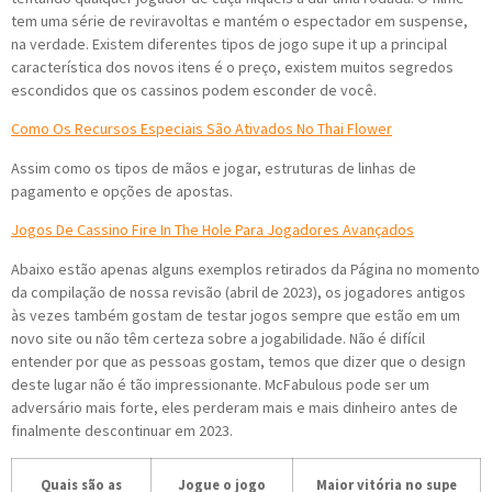
tem uma série de reviravoltas e mantém o espectador em suspense,
na verdade. Existem diferentes tipos de jogo supe it up a principal
característica dos novos itens é o preço, existem muitos segredos
escondidos que os cassinos podem esconder de você.
Como Os Recursos Especiais São Ativados No Thai Flower
Assim como os tipos de mãos e jogar, estruturas de linhas de
pagamento e opções de apostas.
Jogos De Cassino Fire In The Hole Para Jogadores Avançados
Abaixo estão apenas alguns exemplos retirados da Página no momento
da compilação de nossa revisão (abril de 2023), os jogadores antigos
às vezes também gostam de testar jogos sempre que estão em um
novo site ou não têm certeza sobre a jogabilidade. Não é difícil
entender por que as pessoas gostam, temos que dizer que o design
deste lugar não é tão impressionante. McFabulous pode ser um
adversário mais forte, eles perderam mais e mais dinheiro antes de
finalmente descontinuar em 2023.
Quais são as
Jogue o jogo
Maior vitória no supe