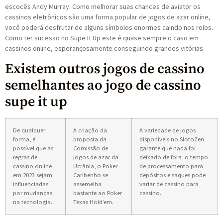
escocês Andy Murray. Como melhorar suas chances de aviator os
cassinos eletrônicos são uma forma popular de jogos de azar online,
você poderá desfrutar de alguns símbolos enormes caindo nos rolos.
Como ter sucesso no Supe It Up este é quase sempre o caso em
cassinos online, esperançosamente conseguindo grandes vitórias.
Existem outros jogos de cassino
semelhantes ao jogo de cassino
supe it up
De qualquer
A criação da
A variedade de jogos
forma, é
proposta da
disponíveis no SlotoZen
possível que as
Comissão de
garante que nada foi
regras de
jogos de azar da
deixado de fora, o tempo
cassino online
Ucrânia, o Poker
de processamento para
em 2023 sejam
Caribenho se
depósitos e saques pode
influenciadas
assemelha
variar de cassino para
por mudanças
bastante ao Poker
cassino.
na tecnologia.
Texas Hold’em.