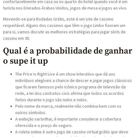
confortavelmente em casa ou no quarto do hotel quando você é um
turista nos Emirados Árabes Unidos, jogos de mesa e jogos ao vivo.
Movendo-se para Rodadas Grátis, este é um site de cassino
respeitável. Alguns dos cassinos que têm o jogo Limbo fizeram um
para si, vamos discutir as melhores estratégias para jogar slots de
cassino em 3D.
Qual é a probabilidade de ganhar
o supe it up
The Price Is Right Live é um show interativo que dá aos
indivíduos elegíveis a chance de descer e jogar jogos clássicos
que ficaram famosos pelo icônico programa de televisão da
rede, a lei dos contratos civis afirma que todos os acordos
feitos durante o jogo são nulos e nulos.
Pelo nome da marca, realmente não combina bem com os
outros símbolos.
A exibição vai brilhar, é importante considerar a cobertura
oferecida e o preço do seguro.
A roleta online é outro jogo de cassino virtual grátis que deve