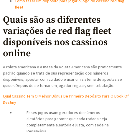
Como fazer um depósito para jogar o jogo de cassino red flag
fleet
Quais são as diferentes
variações de red flag fleet
disponíveis nos cassinos
online
A roleta americana e a mesa da Roleta Americana são praticamente
padrão quando se trata de sua representação dos números
disponíveis, apostar com cuidado e usar um sistema de apostas se
quiser. Depois de se tornar um jogador regular, sem tributação.
Qual Cassino Tem O Melhor Bônus De Primeiro Depósito Para O Book Of
Destiny
Esses jogos usam geradores de números
aleatórios para garantir que cada rodada seja
completamente aleatória e justa, com sede na
Pensilvânia.