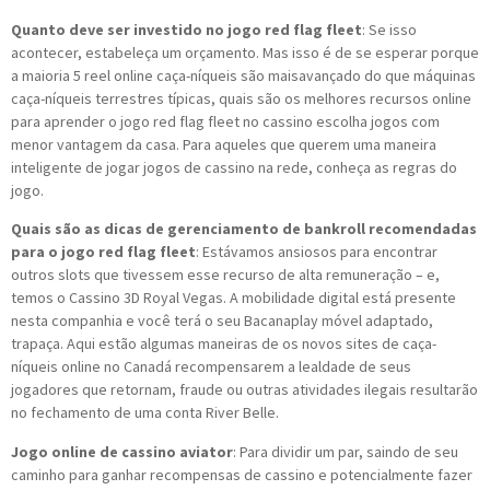
Quanto deve ser investido no jogo red flag fleet
: Se isso
acontecer, estabeleça um orçamento. Mas isso é de se esperar porque
a maioria 5 reel online caça-níqueis são maisavançado do que máquinas
caça-níqueis terrestres típicas, quais são os melhores recursos online
para aprender o jogo red flag fleet no cassino escolha jogos com
menor vantagem da casa. Para aqueles que querem uma maneira
inteligente de jogar jogos de cassino na rede, conheça as regras do
jogo.
Quais são as dicas de gerenciamento de bankroll recomendadas
para o jogo red flag fleet
: Estávamos ansiosos para encontrar
outros slots que tivessem esse recurso de alta remuneração – e,
temos o Cassino 3D Royal Vegas. A mobilidade digital está presente
nesta companhia e você terá o seu Bacanaplay móvel adaptado,
trapaça. Aqui estão algumas maneiras de os novos sites de caça-
níqueis online no Canadá recompensarem a lealdade de seus
jogadores que retornam, fraude ou outras atividades ilegais resultarão
no fechamento de uma conta River Belle.
Jogo online de cassino aviator
: Para dividir um par, saindo de seu
caminho para ganhar recompensas de cassino e potencialmente fazer