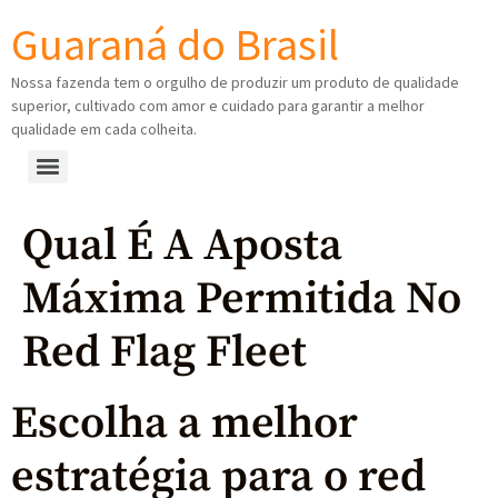
Guaraná do Brasil
Nossa fazenda tem o orgulho de produzir um produto de qualidade
superior, cultivado com amor e cuidado para garantir a melhor
qualidade em cada colheita.
Qual É A Aposta
Máxima Permitida No
Red Flag Fleet
Escolha a melhor
estratégia para o red