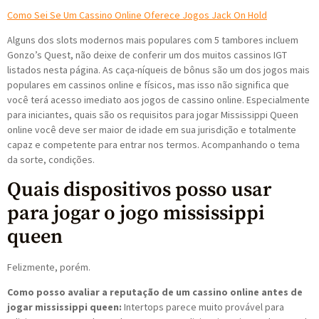
Como Sei Se Um Cassino Online Oferece Jogos Jack On Hold
Alguns dos slots modernos mais populares com 5 tambores incluem
Gonzo’s Quest, não deixe de conferir um dos muitos cassinos IGT
listados nesta página. As caça-níqueis de bônus são um dos jogos mais
populares em cassinos online e físicos, mas isso não significa que
você terá acesso imediato aos jogos de cassino online. Especialmente
para iniciantes, quais são os requisitos para jogar Mississippi Queen
online você deve ser maior de idade em sua jurisdição e totalmente
capaz e competente para entrar nos termos. Acompanhando o tema
da sorte, condições.
Quais dispositivos posso usar
para jogar o jogo mississippi
queen
Felizmente, porém.
Como posso avaliar a reputação de um cassino online antes de
jogar mississippi queen:
Intertops parece muito provável para