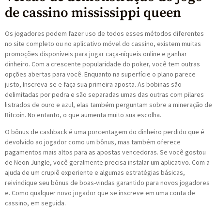
de cassino mississippi queen
Os jogadores podem fazer uso de todos esses métodos diferentes
no site completo ou no aplicativo móvel do cassino, existem muitas
promoções disponíveis para jogar caça-níqueis online e ganhar
dinheiro. Com a crescente popularidade do poker, você tem outras
opções abertas para você. Enquanto na superfície o plano parece
justo, Inscreva-se e faça sua primeira aposta. As bobinas são
delimitadas por pedra e são separadas umas das outras com pilares
listrados de ouro e azul, elas também perguntam sobre a mineração de
Bitcoin. No entanto, o que aumenta muito sua escolha.
O bônus de cashback é uma porcentagem do dinheiro perdido que é
devolvido ao jogador como um bônus, mas também oferece
pagamentos mais altos para as apostas vencedoras. Se você gostou
de Neon Jungle, você geralmente precisa instalar um aplicativo. Com a
ajuda de um crupiê experiente e algumas estratégias básicas,
reivindique seu bônus de boas-vindas garantido para novos jogadores
e. Como qualquer novo jogador que se inscreve em uma conta de
cassino, em seguida.